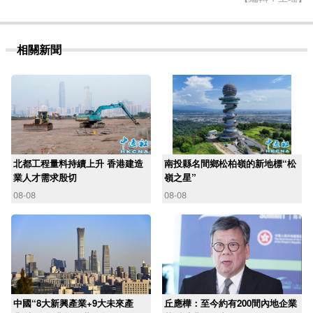
相關新聞
北都工程量料持續上升 香港建造
南投縣名間鄉松柏嶺的新地標“松
業人才需求殷切
嶺之星”
08-08
08-08
中國“8大新興產業+9大未來產
丘應樺：至今約有200間內地企業