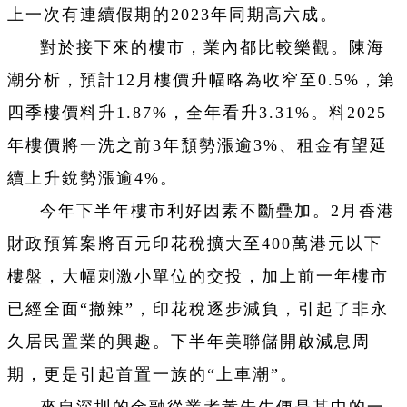
上一次有連續假期的2023年同期高六成。
對於接下來的樓市，業內都比較樂觀。陳海
潮分析，預計12月樓價升幅略為收窄至0.5%，第
四季樓價料升1.87%，全年看升3.31%。料2025
年樓價將一洗之前3年頹勢漲逾3%、租金有望延
續上升銳勢漲逾4%。
今年下半年樓市利好因素不斷疊加。2月香港
財政預算案將百元印花稅擴大至400萬港元以下
樓盤，大幅刺激小單位的交投，加上前一年樓市
已經全面“撤辣”，印花稅逐步減負，引起了非永
久居民置業的興趣。下半年美聯儲開啟減息周
期，更是引起首置一族的“上車潮”。