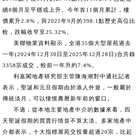
續8個月呈平穩或上升。今年首11個月累計，樓
價累升2.8%，與2021年9月的398.1點歷史高位比
較，跌幅收窄至25.32%。
美聯物業資料顯示，全港35個大型屋苑過去
一年(2024年12月30日至2025年12月28日)合共錄
3358宗成交，較前一年升約7.4%。
利嘉閣地產研究部主管陳海潮對中通社記者
表示，聖誕和元旦假期由於港人外遊，一般屬於
傳統淡月，可以憧憬農曆新年前的窗口。
不過，從本地主要地產中介的數據來看，四
天聖誕假期的買賣行情並不算太淡。多家地產中
介都表示，十大指標屋苑交投量超過20宗，比起