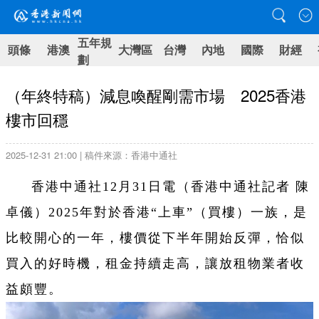
五年規
頭條
港澳
大灣區
台灣
內地
國際
財經
劃
（年終特稿）減息喚醒剛需市場 2025香港
樓市回穩
2025-12-31 21:00 | 稿件來源：香港中通社
香港中通社12月31日電（
香港中通社記者 陳
卓儀）
2025年對於香港“上車”（買樓）一族，是
比較開心的一年，樓價從下半年開始反彈，恰似
買入的好時機，租金持續走高，讓放租物業者收
益頗豐。