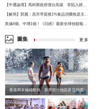
【中通論壇】馬科斯政府債台高築 菲陷入經濟困境與南海對抗惡循環？
【解局】郭麗：高市早苗推1%食品消費稅是主動作為還是被迫“飲鴆止渴”
美減4個、中增1個！《日經》最新全球份額報告透露了什麼？
圖集
更 多
香港周末極端酷熱 新界部分地區高見36度