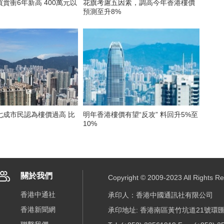
賣衝6年新高 400萬元以
花旗考慮五因素，調高今年香港樓價
預測至升8%
七成市民認為樓價過高 比
明年香港樓價有望“反攻” 料回升5%至
10%
關於我們
Copyright © 2009-2023 All R
香港中通社
承印人：香港中國通訊社有限公司
香港新聞網
承印地址: 香港南區黃竹坑道21號環匯