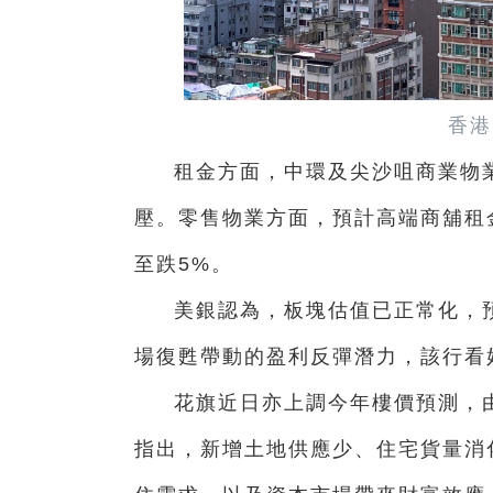
香港
租金方面，中環及尖沙咀商業物
壓。零售物業方面，預計高端商舖租
至跌5%。
美銀認為，板塊估值已正常化，
場復甦帶動的盈利反彈潛力，該行看
花旗近日亦上調今年樓價預測，
指出，新增土地供應少、住宅貨量消