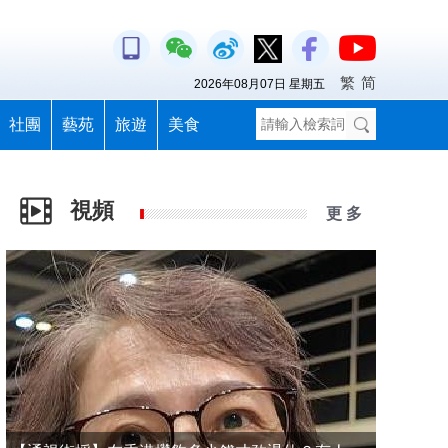
繁
简
2026年08月07日 星期五
社團
藝苑
旅遊
美食
視頻
更 多