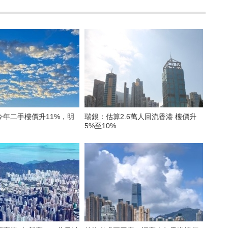
今年二手樓價升11%，明
瑞銀：估算2.6萬人回流香港 樓價升
5%至10%