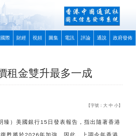
國際
財經
視頻
圖集
電訊
評論
通說
政府發佈
樓價租金雙升最多一成
【字號：
大
中
小
】
張明臻）美國銀行15日發表報告，指出隨著香港
期復甦將於2026年加強。因此，上調今年香港