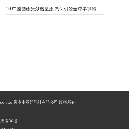
10.中國國產光刻機量產 為何引發全球半導體行業巨震？
ights Reserved 香港中國通訊社有限公司 版權所有
廣場30樓