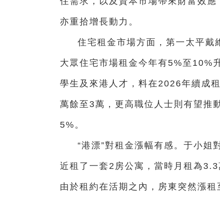
住需求，以及資本市場帶來財富效應
亦重拾增長動力。
住宅租金市場方面，第一太平戴
大眾住宅市場租金今年有5%至10
學生及來港人才，料在2026年續成
萬餘至3萬，更高職位人士則有望推
5%。
“港漂”對租金漲幅有感。于小姐
近租了一套2房公寓，當時月租為3.3
由於租約在活期之內，房東突然漲租至