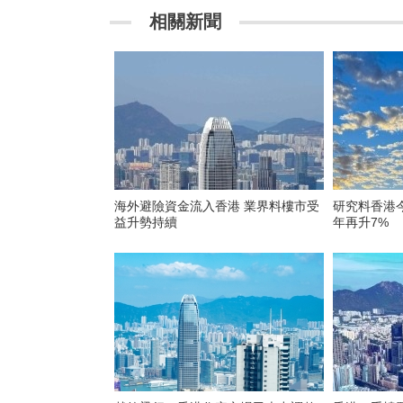
相關新聞
海外避險資金流入香港 業界料樓市受
研究料香港
益升勢持續
年再升7%