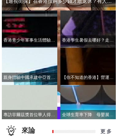
【通視街採】在香港攢夠多少錢才敢退休？有人退而不休，有人放眼大灣區
香港青少年軍事生活體驗營開營 學員激動表示：期待又緊張！
香港學生暑假去哪好？走進故宮“當金匠”！
親身體驗中國承建中亞首條無人駕駛輕軌 市民點讚“太酷了”：28分鐘穿越整座城
【你不知道的香港】營運不到一年乘客破50萬！香港“落日飛車”為何那麼火？
專訪菲爾茲獎首位華人得主丘成桐：期待中國本土培養學者拿下菲爾茲獎
全球生育率下降 母嬰展卻依舊火爆 商家：小市場反而催生了新商機
來論
更 多