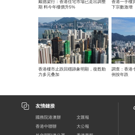
戴德梁行：香港住宅市場已走出調整
香港一手樓買
期 料今年樓價升5%
下宗數激增
香港樓市止跌回穩跡象明顯，復甦動
調查：香港
力多元叠加
例按年跌
友情鏈接
國務院港澳辦
文匯報
香港中聯辦
大公報