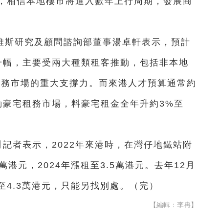
，相信本地樓市將進入數年上行周期，發展商
維斯研究及顧問諮詢部董事湯卓軒表示，預計
%升幅，主要受兩大種類租客推動，包括非本地
租務市場的重大支撐力。而來港人才預算通常約
動豪宅租務市場，料豪宅租金全年升約3%至
對記者表示，2022年來港時，在灣仔地鐵站附
萬港元，2024年漲租至3.5萬港元。去年12月
4.3萬港元，只能另找別處。（完）
【編輯：李冉】