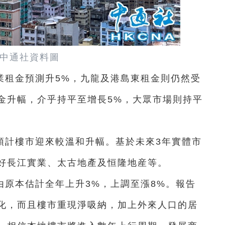
中通社資料圖
業租金預測升5%，九龍及港島東租金則仍然受
金升幅，介乎持平至增長5%，大眾市場則持平
預計樓市迎來較溫和升幅。基於未來3年實體市
好長江實業、太古地產及恒隆地産等。
由原本估計全年上升3%，上調至漲8%。報告
化，而且樓市重現淨吸納，加上外來人口的居