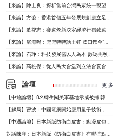
【來論】陳士良：探析當前台灣民眾統一觀望心態的深層成因
【來論】方璇：香港首個五年發展規劃應立足民生務實前行
【來論】董觀志：賽道煥新決定經濟行穩致遠
【來論】屠海鳴：兜兜轉轉話王虹 眾口鑠金“一邊倒”
【來論】石琤：科技發展需以人為本 數碼共融不應讓長者放棄傳統生活方式
【來論】高松傑：從人民大會堂到立法會宴會廳——香港管治新範式的完整拼圖
論壇
更 多
【中通論壇】8名韓生闖美軍基地示威被捕 韓國年輕人反美情緒從何而來？
【解局】曹波：中國電網開始應用量子技術，以後會不再停電嗎？
【中通論壇】日本新版防衛白皮書：動漫皮包藏不住軍國野心
對話陳洋：日本新版《防衛白皮書》有哪些點值得警惕？