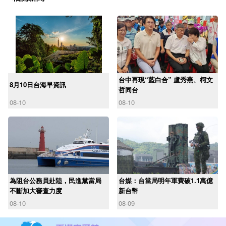
台中再現“藍白合” 盧秀燕、柯文
8月10日台海早資訊
哲同台
08-10
08-10
為阻台公務員赴陸，民進黨當局
台媒：台當局明年軍費破1.1萬億
不斷加大審查力度
新台幣
08-10
08-09