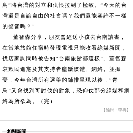
鳥”將台灣的對立和仇恨拉到了極致。“今天的台
灣還是言論自由的社會嗎？我們還能容許不一樣
的聲音嗎？”
董智森分享，朋友曾經送小孩去台南讀書，
在當地旅館住宿時發現電視只能收看綠媒新聞，
找店家詢問時被告知“台南旅館都這樣”。董智森
哀歎民進黨及其支持者壟斷媒體、網絡。並擔
憂，今年台灣所有選舉的鋪排呈現以後，“青
鳥”又會找到可討伐的對象，恐仰仗部分綠媒和網
絡為所欲為。（完）
【編輯：李冉】
相關新聞