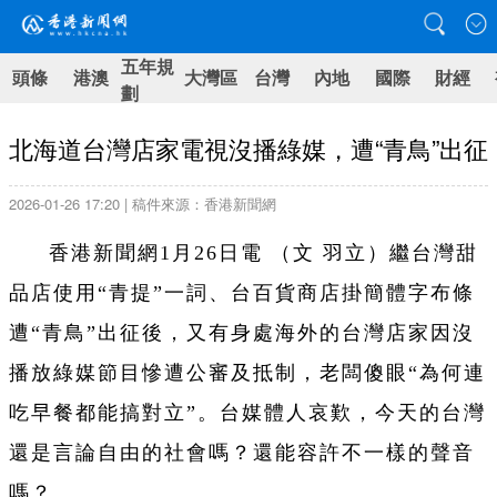
五年規
頭條
港澳
大灣區
台灣
內地
國際
財經
劃
北海道台灣店家電視沒播綠媒，遭“青鳥”出征
2026-01-26 17:20 | 稿件來源：香港新聞網
香港新聞網1月26日電 （文 羽立）繼台灣甜
品店使用“青提”一詞、台百貨商店掛簡體字布條
遭“青鳥”出征後，又有身處海外的台灣店家因沒
播放綠媒節目慘遭公審及抵制，老闆傻眼“為何連
吃早餐都能搞對立”。台媒體人哀歎，今天的台灣
還是言論自由的社會嗎？還能容許不一樣的聲音
嗎？