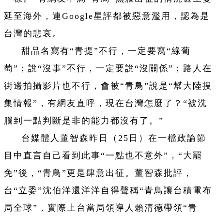
延至海外，連Google星評都被惡意濫用，認為是
台灣的悲哀。
甜品名寫有“青提”不行，一定要寫“綠葡
萄”；說“沒事”不行，一定要說“沒關係”；路人在
街邊拍攝影片也不行，會被“青鳥”說是“幫大陸搜
集情報”，有網友直呼，現在台灣怎麼了？“被洗
腦到一點判斷是非的能力都沒有了。”
台媒體人董智森昨日（25日）在一檔政論節
目中直言自己看到此事“一點也不意外”，“大罷
免”後，“青鳥”更是肆意出征。董智森批評，
台“立委”沈伯洋還洋洋自得聲稱“青鳥讓台積電布
局全球”，實際上台當局領導人賴清德帶領“青