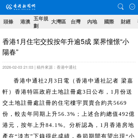
五年規
頭條
港澳
大灣區
台灣
內地
國際
財經
劃
香港1月住宅交投按年升逾5成 業界憧憬“小
陽春”
2026-02-03 21:03 | 稿件來源：香港中通社
香港中通社2月3日電（香港中通社記者 梁嘉
軒）香港特區政府土地註冊處3日公布，1月份送
交土地註冊處註冊的住宅樓宇買賣合約共5669
份，較去年同期上升56.3%；上述合約總值492億
港元，按年上升84.1%。分析認為，1月香港房地
產在“淡市”下錄得此成績，春節期間有望出現“小