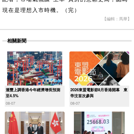
現在是理想入市時機。（完）
【編輯：馬華】
相關新聞
滙豐上調香港今年經濟增長預測
2026東盟電影節8月香港開幕 東
至4.5%
帝汶首次參與
08-07
08-07