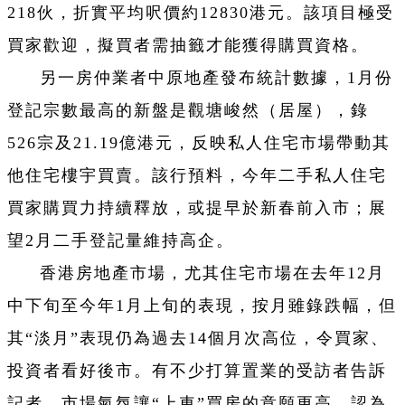
218伙，折實平均呎價約12830港元。該項目極受
買家歡迎，擬買者需抽籤才能獲得購買資格。
另一房仲業者中原地產發布統計數據，1月份
登記宗數最高的新盤是觀塘峻然（居屋），錄
526宗及21.19億港元，反映私人住宅市場帶動其
他住宅樓宇買賣。該行預料，今年二手私人住宅
買家購買力持續釋放，或提早於新春前入市；展
望2月二手登記量維持高企。
香港房地產市場，尤其住宅市場在去年12月
中下旬至今年1月上旬的表現，按月雖錄跌幅，但
其“淡月”表現仍為過去14個月次高位，令買家、
投資者看好後市。有不少打算置業的受訪者告訴
記者，市場氣氛讓“上車”買房的意願更高，認為