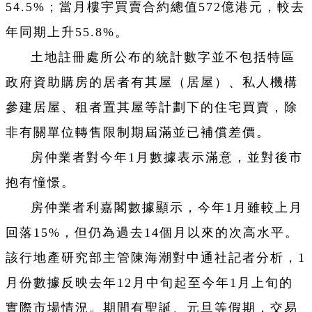
54.5%；當月樓宇買賣合約總值572億港元，較去
年同期上升55.8%。
土地註冊處所公布的統計數字並不包括特區
政府資助購房的居者有其屋（居屋）、私人機構
參建居屋、租者置其屋等計劃下的住宅買賣，除
非有關單位轉售限制期屆滿並已補償差價。
房仲業者對今年1月數據表示滿意，並對後市
抱有憧憬。
房仲業者利嘉閣數據顯示，今年1月雖較上月
回落15%，但仍為過去14個月以來的次高水平。
該行地產研究部主管陳海潮對中通社記者分析，1
月份數據反映去年12月中旬起至今年1月上旬的
實際市場情況。期間有聖誕、元旦等假期，交易