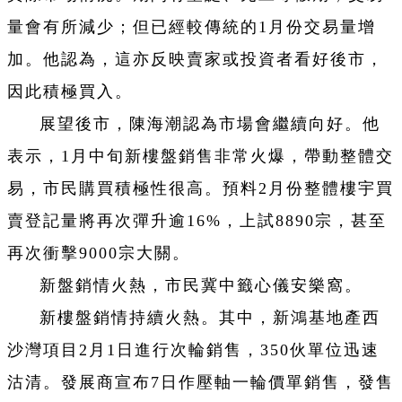
量會有所減少；但已經較傳統的1月份交易量增
加。他認為，這亦反映賣家或投資者看好後市，
因此積極買入。
展望後市，陳海潮認為市場會繼續向好。他
表示，1月中旬新樓盤銷售非常火爆，帶動整體交
易，市民購買積極性很高。預料2月份整體樓宇買
賣登記量將再次彈升逾16%，上試8890宗，甚至
再次衝擊9000宗大關。
新盤銷情火熱，市民冀中籤心儀安樂窩。
新樓盤銷情持續火熱。其中，新鴻基地產西
沙灣項目2月1日進行次輪銷售，350伙單位迅速
沽清。發展商宣布7日作壓軸一輪價單銷售，發售