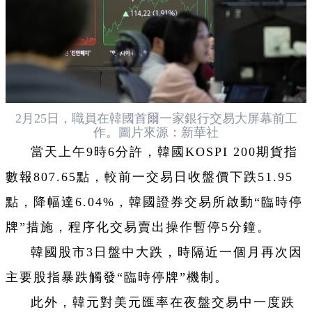
2月25日，職員在韓國首爾一家銀行交易大屏幕前工
作。圖片來源：新華社
當天上午9時6分許，韓國KOSPI 200期貨指
數報807.65點，較前一交易日收盤價下跌51.95
點，降幅達6.04%，韓國證券交易所啟動“臨時停
牌”措施，程序化交易賣出操作暫停5分鐘。
韓國股市3日盤中大跌，時隔近一個月再次因
主要股指暴跌觸發“臨時停牌”機制。
此外，韓元對美元匯率在夜盤交易中一度跌