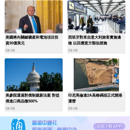
美國將向關鍵礦產和電池項目投
西班牙對來自意大利旅客實施邊
資30億美元
檢 以回應意方類似措施
08-08
08-08
美參院通過對俄制裁新法案 對從
印尼馬倫達2A高樁碼頭正式開港
俄進口商品徵500%
運營
08-08
08-08