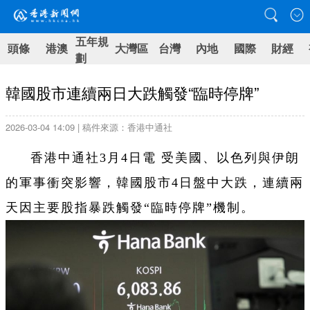
五年規
頭條
港澳
大灣區
台灣
內地
國際
財經
劃
韓國股市連續兩日大跌觸發“臨時停牌”
2026-03-04 14:09 | 稿件來源：香港中通社
香港中通社3月4日電 受美國、以色列與伊朗
的軍事衝突影響，韓國股市4日盤中大跌，連續兩
天因主要股指暴跌觸發“臨時停牌”機制。