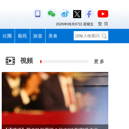
繁
简
2026年08月07日 星期五
社團
藝苑
旅遊
美食
視頻
更 多