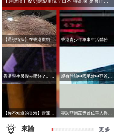
【通講壇】歷史陰影重現？日本“特高課”是否正在借殼還魂
【通視街採】在香港攢夠多少錢才敢退休？有人退而不休，有人放眼大灣區
香港青少年軍事生活體驗營開營 學員激動表示：期待又緊張！
香港學生暑假去哪好？走進故宮“當金匠”！
親身體驗中國承建中亞首條無人駕駛輕軌 市民點讚“太酷了”：28分鐘穿越整座城
【你不知道的香港】營運不到一年乘客破50萬！香港“落日飛車”為何那麼火？
專訪菲爾茲獎首位華人得主丘成桐：期待中國本土培養學者拿下菲爾茲獎
來論
更 多