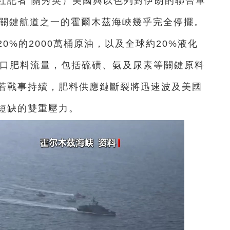
社記者 關秀英
）
美國與以色列對伊朗的聯合軍
最關鍵航道之一的霍爾木茲海峽幾乎完全停擺。
0%的2000萬桶原油，以及全球約20%液化
出口肥料流量，包括硫磺、氨及尿素等關鍵原料
若戰事持續，肥料供應鏈斷裂將迅速波及美國
短缺的雙重壓力。