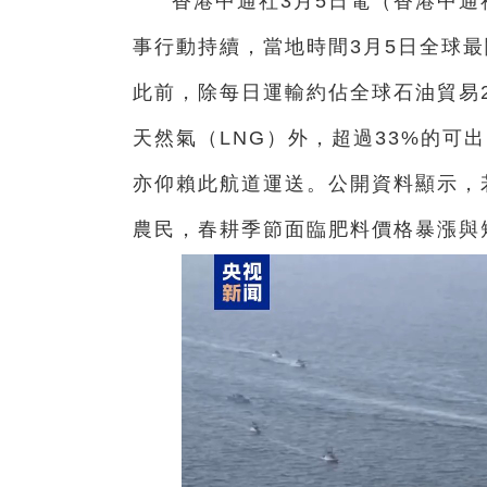
香港中通社3月5日電（
香港中通
事行動持續，當地時間3月5日全球
此前，除每日運輸約佔全球石油貿易2
天然氣（LNG）外，超過33%的可
亦仰賴此航道運送。公開資料顯示，
農民，春耕季節面臨肥料價格暴漲與