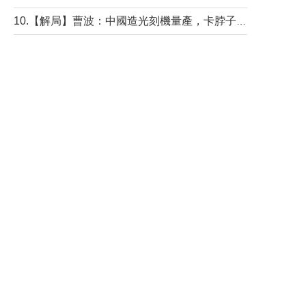
10.【解局】曹波：中國造光刻機量產，卡脖子問題有無解決？