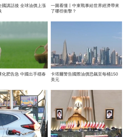
後 全球油價上漲
一圖看懂丨中東戰事給世界經濟帶來
跌
了哪些衝擊？
球化肥告急 中國出手穩春
卡塔爾警告國際油價恐飆至每桶150
美元