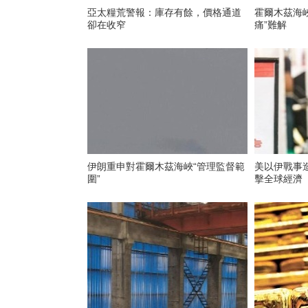
亞太糧荒警報：庫存有餘，價格通道
霍爾木茲海
卻在收窄
痛”難解
伊朗重申對霍爾木茲海峽“管理監督範
美以伊戰事造
圍”
擊全球經濟