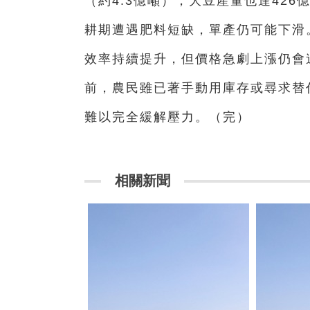
（約4.3億噸），大豆產量也達426億
耕期遭遇肥料短缺，單產仍可能下滑
效率持續提升，但價格急劇上漲仍會
前，農民雖已著手動用庫存或尋求替
難以完全緩解壓力。（完）
相關新聞