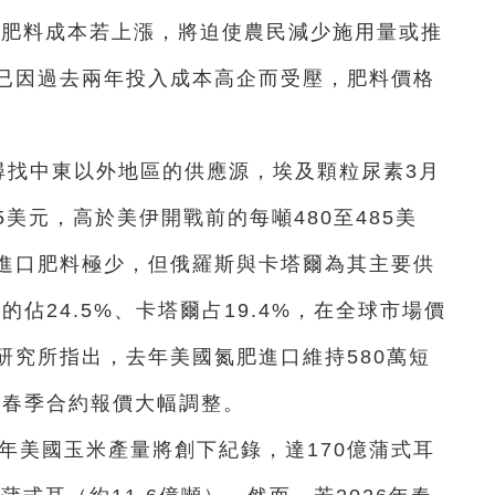
，但肥料成本若上漲，將迫使農民減少施用量或推
已因過去兩年投入成本高企而受壓，肥料價格
始尋找中東以外地區的供應源，埃及顆粒尿素3月
5美元，高於美伊開戰前的每噸480至485美
進口肥料極少，但俄羅斯與卡塔爾為其主要供
的佔24.5%、卡塔爾占19.4%，在全球市場價
研究所指出，去年美國氮肥進口維持580萬短
年春季合約報價大幅調整。
5年美國玉米產量將創下紀錄，達170億蒲式耳