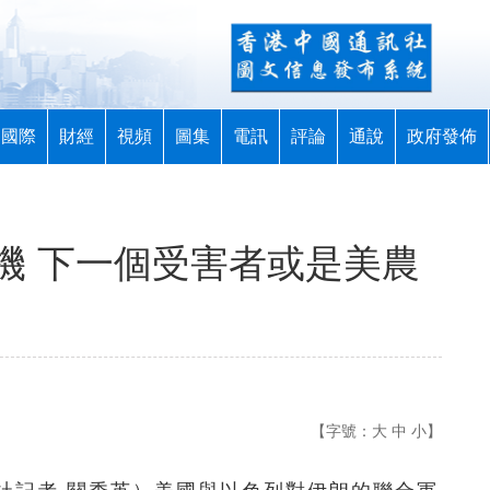
國際
財經
視頻
圖集
電訊
評論
通說
政府發佈
機 下一個受害者或是美農
【字號：
大
中
小
】