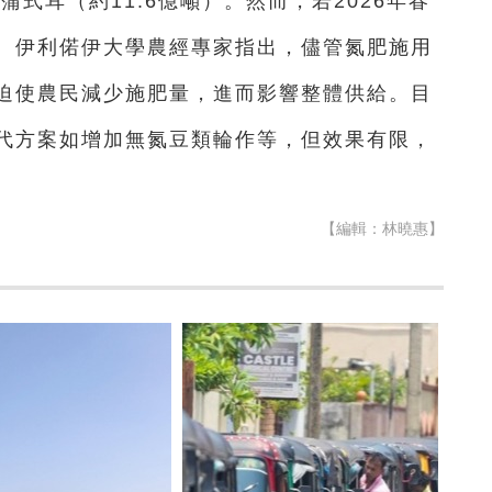
蒲式耳（約11.6億噸）。然而，若2026年春
。伊利偌伊大學農經專家指出，儘管氮肥施用
迫使農民減少施肥量，進而影響整體供給。目
代方案如增加無氮豆類輪作等，但效果有限，
【編輯：林曉惠】