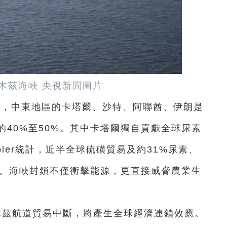
木茲海峽 央視新聞圖片
顯示，中東地區的卡塔爾、沙特、阿聯酋、伊朗是
40%至50%。其中卡塔爾獨自貢獻全球尿素
pler統計，近半全球硫磺貿易及約31%尿素、
輸。海峽封鎖不僅衝擊能源，更直接威脅農業生
爾木茲航道貿易中斷，將產生全球經濟連鎖效應。