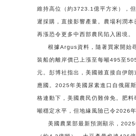
維持高位（約3723.1億平方米）
遲採購，直接影響產量。農場利潤本
再漲恐令更多中西部農民陷入困境。
根據Argus資料，隨著買家開
裝船的離岸價已上漲至每噸495至50
元。彭博社指出，美國雖直接自伊朗
應國。2025年美國尿素進口自俄羅斯
格連動下，美國農民仍難倖免。肥料
噸穩定水平，但地緣風險已令2026
美國農業部最新預測顯示，202