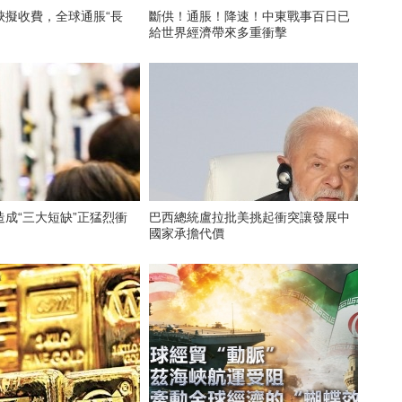
峽擬收費，全球通脹“長
斷供！通脹！降速！中東戰事百日已
給世界經濟帶來多重衝擊
成“三大短缺”正猛烈衝
巴西總統盧拉批美挑起衝突讓發展中
國家承擔代價