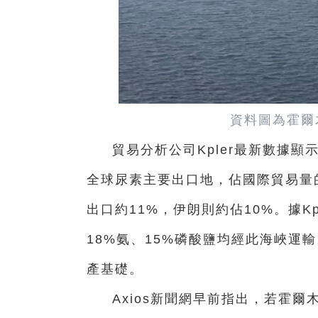
資料圖為霍爾
貿易分析公司Kpler最新數據
全球尿素主要出口地，佔國際貿易量的
出口約11%，伊朗則約佔10%。據K
18%氨、15%磷酸鹽均經此海峽運
產基礎。
Axios新聞網早前指出，若霍