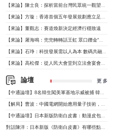
【來論】陳士良：探析當前台灣民眾統一觀望心態的深層成因
【來論】方璇：香港首個五年發展規劃應立足民生務實前行
【來論】董觀志：賽道煥新決定經濟行穩致遠
【來論】屠海鳴：兜兜轉轉話王虹 眾口鑠金“一邊倒”
【來論】石琤：科技發展需以人為本 數碼共融不應讓長者放棄傳統生活方式
【來論】高松傑：從人民大會堂到立法會宴會廳——香港管治新範式的完整拼圖
論壇
更 多
【中通論壇】8名韓生闖美軍基地示威被捕 韓國年輕人反美情緒從何而來？
【解局】曹波：中國電網開始應用量子技術，以後會不再停電嗎？
【中通論壇】日本新版防衛白皮書：動漫皮包藏不住軍國野心
對話陳洋：日本新版《防衛白皮書》有哪些點值得警惕？