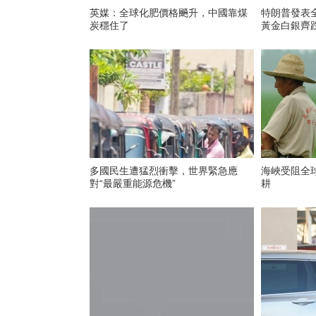
英媒：全球化肥價格飈升，中國靠煤
特朗普發表全國講話
炭穩住了
黃金白銀齊
多國民生遭猛烈衝擊，世界緊急應
海峽受阻全
對“最嚴重能源危機”
耕