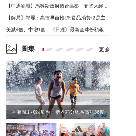
【中通論壇】馬科斯政府債台高築 菲陷入經濟困境與南海對抗惡循環？
【解局】郭麗：高市早苗推1%食品消費稅是主動作為還是被迫“飲鴆止渴”
美減4個、中增1個！《日經》最新全球份額報告透露了什麼？
圖集
更 多
香港周末極端酷熱 新界部分地區高見36度