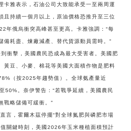
理卡雅表示，石油公司大致能承受一至兩周運
鎖且持續一個月以上，原油價格恐推升至三位
22年俄烏衝突高峰甚至更高。卡雅強調：“每
儲備耗盡、煉廠減產、替代貨源動員需時。”
時受到衝擊，美國農民恐成為最大受害者。美國肥
、黃豆、小麥、棉花等美國大面積作物是肥料
8%（按2025年趨勢值）。全球氨產量近
%至50%。奈伊警告：“若戰爭延續，美國農民
無戰略儲備可緩衝。”
爾更直言，霍爾木茲停擺“對全球氮肥與磷肥市場
值關鍵時刻，美國2026年玉米種植面積預計