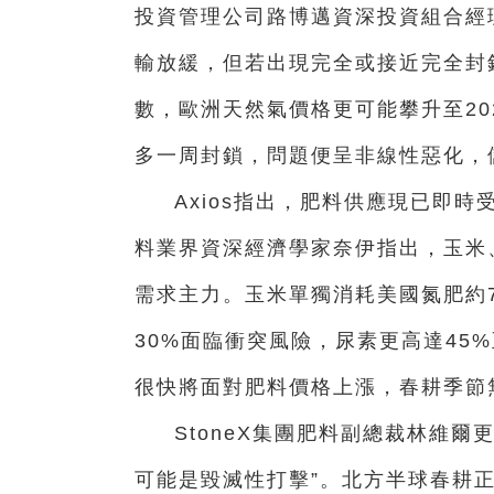
投資管理公司路博邁資深投資組合經
輸放緩，但若出現完全或接近完全封
數，歐洲天然氣價格更可能攀升至20
多一周封鎖，問題便呈非線性惡化，
Axios指出，肥料供應現已即
料業界資深經濟學家奈伊指出，玉米
需求主力。玉米單獨消耗美國氮肥約7
30%面臨衝突風險，尿素更高達45
很快將面對肥料價格上漲，春耕季節
StoneX集團肥料副總裁林維
可能是毀滅性打擊”。北方半球春耕正