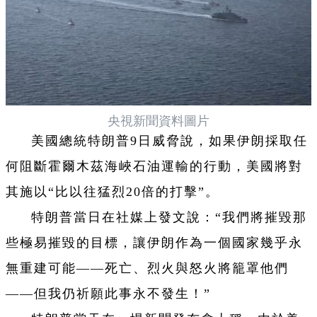
央視新聞資料圖片
美國總統特朗普9日威脅說，如果伊朗採取任
何阻斷霍爾木茲海峽石油運輸的行動，美國將對
其施以“比以往猛烈20倍的打擊”。
特朗普當日在社媒上發文說：“我們將摧毀那
些極易摧毀的目標，讓伊朗作為一個國家幾乎永
無重建可能——死亡、烈火與怒火將籠罩他們
——但我仍祈願此事永不發生！”