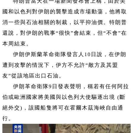
特朗普當天在一場新聞發布會上稱，由於美
國和以色列對伊朗的襲擊造成市場動蕩，他將取
消一些與石油相關的制裁，以平抑油價。特朗普
還說，對伊朗的戰事“很快”會結束，但“不會”在
本周結束。
伊朗伊斯蘭革命衛隊發言人10日說，在伊朗
遭到攻擊的情況下，伊方不允許“敵方及其盟
友”從該地區出口石油。
伊朗革命衛隊9日發表聲明，稱若有任何阿拉
伯或歐洲國家將美國與以色列大使驅逐出境 (斷
絕外交)，該國船隻將可在霍爾木茲海峽自由通
行。