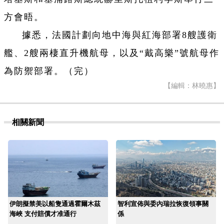
方會晤。
據悉，法國計劃向地中海與紅海部署8艘護衛
艦、2艘兩棲直升機航母，以及“戴高樂”號航母作
為防禦部署。（完）
【編輯：林曉惠】
相關新聞
伊朗擬禁美以船隻通過霍爾木茲
智利宣佈與委內瑞拉恢復領事關
海峽 支付賠償才准通行
係