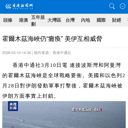
五年規
頭條
港澳
大灣區
台灣
內地
國際
財經
劃
霍爾木茲海峽仍“癱瘓” 美伊互相威脅
2026-03-10 14:35 | 稿件來源：香港中通社
香港中通社3月10日電 連接波斯灣和阿曼灣
的霍爾木茲海峽是全球戰略要衝。美國和以色列2
月28日對伊朗發動軍事打擊後，霍爾木茲海峽被
伊朗方面事實上封鎖。