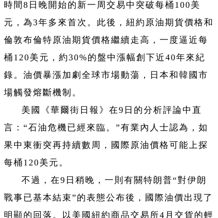
時間8日晚開始的新一周交易中突破每桶100美
元，為3年多來首次。此後，紐約原油期貨價格和
倫敦布倫特原油期貨價格繼續走高，一度逼近每
桶120美元，約30%的盤中漲幅創下近40年來紀
錄。油價暴漲加劇全球市場動蕩，日本和韓國市
場觸發熔斷機制。
美國《華爾街日報》在9日的分析評論中直
言：“石油危機已經來臨。”有業內人士認為，如
果中東衝突再持續數周，國際原油價格可能上探
每桶120美元。
不過，在9日稍晚，一則有關特朗普“對伊朗
戰事已基本結束”的表態公布後，國際油價出現了
明顯的回落。以美國紐約商品交易所4月交貨的輕