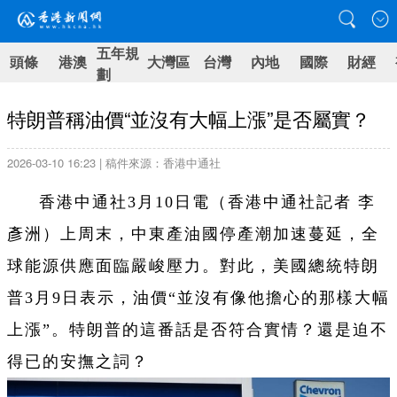
五年規
頭條
港澳
大灣區
台灣
內地
國際
財經
劃
特朗普稱油價“並沒有大幅上漲”是否屬實？
2026-03-10 16:23 | 稿件來源：香港中通社
香港中通社3月10日電（
香港中通社記者 李
彥洲
）
上周末，中東產油國停產潮加速蔓延，全
球能源供應面臨嚴峻壓力。對此，美國總統特朗
普3月9日表示，油價“並沒有像他擔心的那樣大幅
上漲”。特朗普的這番話是否符合實情？還是迫不
得已的安撫之詞？