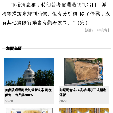
市場消息稱，特朗普考慮通過限制出口、減
稅等措施來抑制油價。但有分析稱“除了停戰，沒
有其他實際行動會有顯著效果。”（完）
【編輯：林曉惠】
相關新聞
美參院通過對俄制裁新法案 對從
印尼馬倫達2A高樁碼頭正式開港
俄進口商品徵500%
運營
08-08
08-08