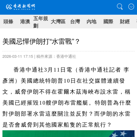
五年規
頭條
港澳
大灣區
台灣
內地
國際
財經
劃
美國忌憚伊朗打“水雷戰”？
2026-03-11 17:15 | 稿件來源：香港中通社
香港中通社3月11日電（
香港中通社記者 李
彥洲
）
美國總統特朗普10日在社交媒體連續發
文，威脅伊朗不得在霍爾木茲海峽布設水雷，稱
美國已經摧毀10艘伊朗布雷艦艇。特朗普為什麼
對伊朗部署水雷這麼關注並反對？而伊朗的水雷
是否會威脅到其他國家船隻的正常航行？