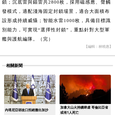
鎖；沉底雷與錨雷共2800枚，採用磁感應、聲觸
發模式，適配淺海固定封鎖場景，適合大面積布
設形成持續威懾；智能水雷1000枚，具備目標識
別能力，可實現“選擇性封鎖”，重點針對大型軍
艦與護航編隊。（完）
【編輯：林曉惠】
相關新聞
加拿大山火持續肆虐 哥倫比亞省
內塔尼亞胡改口拒絕撤出加沙
或有1人死亡