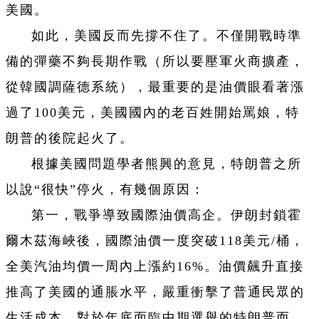
美國。
如此，美國反而先撐不住了。不僅開戰時準
備的彈藥不夠長期作戰（所以要壓軍火商擴產，
從韓國調薩德系統），最重要的是油價眼看著漲
過了100美元，美國國內的老百姓開始罵娘，特
朗普的後院起火了。
根據美國問題學者熊興的意見，特朗普之所
以說“很快”停火，有幾個原因：
第一，戰爭導致國際油價高企。伊朗封鎖霍
爾木茲海峽後，國際油價一度突破118美元/桶，
全美汽油均價一周內上漲約16%。油價飆升直接
推高了美國的通脹水平，嚴重衝擊了普通民眾的
生活成本。對於年底面臨中期選舉的特朗普而