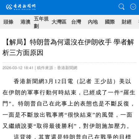
五年規
頭條
港澳
大灣區
台灣
內地
國際
財經
劃
【解局】特朗普為何還沒在伊朗收手 學者解
析三方面原因
2026-03-12 18:41 | 稿件來源：香港新聞網
香港新聞網3月12日電（記者 王少喆）美以
在伊朗的軍事行動何時結束，已經成了一件“羅生
門”。特朗普自己在此事上的表態也是不斷反復，
一面是不斷放出戰事將“很快結束”的風聲，一面
又繼續說要“取得最後勝利”，對伊朗施加壓力。
這背後，其實還是特朗普自己在戰爭的目標