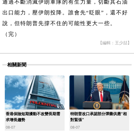
通過不斷消滅伊朗軍隊的有生力量，切斷其石油
出口能力，壓伊朗投降。誰會先“眨眼”，還不好
說，但特朗普先撐不住的可能性更大一些。
（完）
【編輯：王少喆】
相關新聞
香港保險短期擾動不改變長期需
特朗普改口承認部分彈藥供應“相
求增長趨勢
對緊張”
08-07
08-07