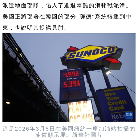
派遣地面部隊，陷入了進退兩難的消耗戰泥潭。
美國正將部署在韓國的部分“薩德”系統轉運到中
東，也說明其捉襟見肘。
這是2026年3月5日在美國紐約一座加油站拍攝的
油價顯示屏。新華社圖片