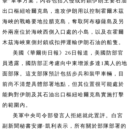
擊”軍事方案，內容包括入侵或封鎖伊朗主要石油
出口樞紐哈爾克島，進攻伊朗用以控制霍爾木茲
海峽的戰略要地拉腊克島，奪取阿布穆薩島及另
外兩座位於海峽西側入口處的小島，以及在霍爾
木茲海峽東側封鎖或扣押運輸伊朗石油的船隻。
美國《華爾街日報》26日報道，美國防部官
員透露，國防部正考慮向中東增派多達1萬人的地
面部隊。這支部隊預計包括步兵和裝甲車輛，目
前尚不清楚具體部署地點，但其位置很可能處於
能夠對伊朗及其石油出口樞紐哈爾克島實施打擊
的範圍內。
美軍中央司令部發言人拒絕就此置評。白宮
副新聞秘書安娜·凱利表示，所有關於部隊部署的