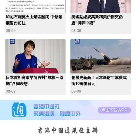
印尼布羅莫火山景區關閉 中領館
美國副總統萬斯稱美伊衝突仍
籲暫勿前往
處“博弈中段”
08-09
08-09
日本首相高市早苗再對“無核三原
創歷史新高！日本新財年軍費或
則”含糊表態
衝10萬億日元
08-09
08-09