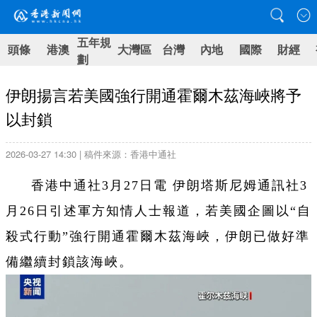
五年規
頭條
港澳
大灣區
台灣
內地
國際
財經
劃
伊朗揚言若美國強行開通霍爾木茲海峽將予
以封鎖
2026-03-27 14:30 | 稿件來源：香港中通社
香港中通社3月27日電 伊朗塔斯尼姆通訊社3
月26日引述軍方知情人士報道，若美國企圖以“自
殺式行動”強行開通霍爾木茲海峽，伊朗已做好準
備繼續封鎖該海峽。