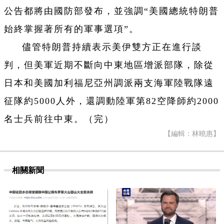
公告都將由國防部發布，並強調“美國總統特朗普
始終掌握著所有的軍事選項”。
儘管特朗普持續表示美伊雙方正在進行談
判，但美軍近期不斷向中東地區增派部隊，除從
日本和美國加利福尼亞州調派兩支海軍陸戰隊遠
征隊約5000人外，還調動陸軍第82空降師約2000
名士兵前往中東。（完）
【編輯：林曉惠】
相關新聞