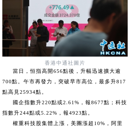
香港中通社圖片
當日，恒指高開656點後，升幅迅速擴大逾
700點。午市再發力，突破早市高位，最多升817
點高見25934點。
國企指數升220點或2.61%，報8677點；科技
指數升244點或5.22%，報4923點。
權重科技股集體上漲，美團漲超10%，阿里