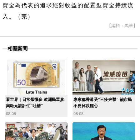
資金為代表的追求絕對收益的配置型資金持續流
入。（完）
【編輯：馬華】
相關新聞
看世界｜日常煩惱多 歐洲民眾參
專家稱香港受“三疫夾擊” 籲市民
與歐元設計忙“吐槽”
不要掉以輕心
08-08
08-08