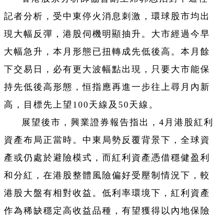
記者分析，受中東停火消息刺激，環球股市均出
現大幅反彈，港股伺機明顯抽升。大市經過今早
大幅急升，本月形態已扭轉成先低後高。本月餘
下交易日，必有更大波幅點出現，只要大市能保
持先低後高形態，恒指應再進一步往上尋月內新
高，目標先上望100天線及50天線。
展望後市，興業證券報告指出，4月港股紅利
資產布局正當時。中東局勢反覆背景下，全球資
產或仍處於避險模式，而紅利資產憑借穩健盈利
和分紅，在港股整體風險偏好受壓制情況下，較
港股大盤有相對收益。低利率環境下，紅利資產
作為稀缺穩定高收益品種，有望獲得以內地保險