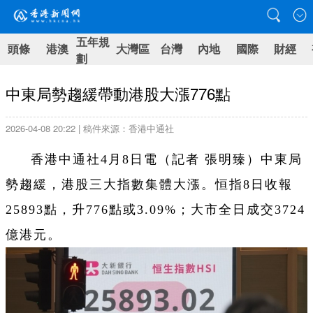
五年規
頭條
港澳
大灣區
台灣
內地
國際
財經
劃
中東局勢趨緩帶動港股大漲776點
2026-04-08 20:22 | 稿件來源：香港中通社
香港中通社4月8日電（記者 張明臻）中東局
勢趨緩，港股三大指數集體大漲。恒指8日收報
25893點，升776點或3.09%；大市全日成交3724
億港元。