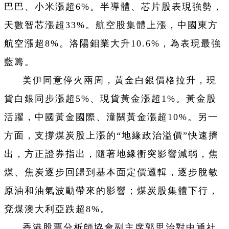
巴巴、小米漲超6%。半導體、芯片股表現強勢，
天數智芯漲超33%。航空股集體上漲，中國東方
航空漲超8%。洛陽鉬業大升10.6%，為表現最強
藍籌。
美伊同意停火兩周，黃金白銀價格拉升，現
貨白銀同步漲超5%、現貨黃金漲超1%。黃金股
活躍，中國黃金國際、潼關黃金漲超10%。另一
方面，支撐煤炭股上漲的“地緣政治溢價”快速擠
出，方正證券指出，隨著地緣衝突影響減弱，焦
煤、焦炭逐步回歸到基本面定價邏輯，逐步脫敏
原油和油氣波動帶來的影響；煤炭股集體下行，
兗煤澳大利亞跌超8%。
香港股票分析師協會副主席郭思治對中通社