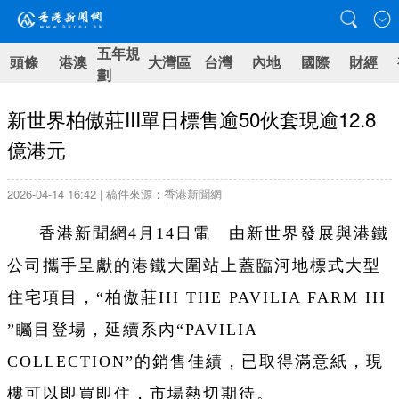
五年規
頭條
港澳
大灣區
台灣
內地
國際
財經
劃
新世界柏傲莊III單日標售逾50伙套現逾12.8
億港元
2026-04-14 16:42 | 稿件來源：香港新聞網
香港新聞網4月14日電 由新世界發展與港鐵
公司攜手呈獻的港鐵大圍站上蓋臨河地標式大型
住宅項目，“柏傲莊III THE PAVILIA FARM III
”矚目登場，延續系內“PAVILIA
COLLECTION”的銷售佳績，已取得滿意紙，現
樓可以即買即住，市場熱切期待。