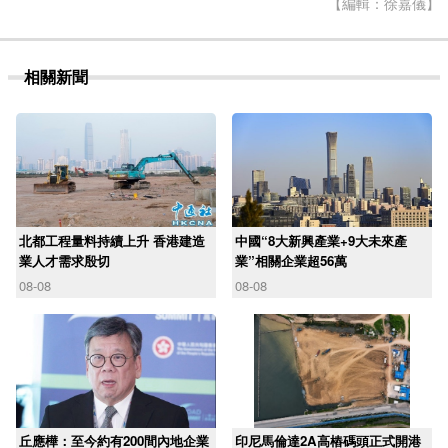
【編輯：徐嘉儀】
相關新聞
北都工程量料持續上升 香港建造
中國“8大新興產業+9大未來產
業人才需求殷切
業”相關企業超56萬
08-08
08-08
丘應樺：至今約有200間內地企業
印尼馬倫達2A高樁碼頭正式開港