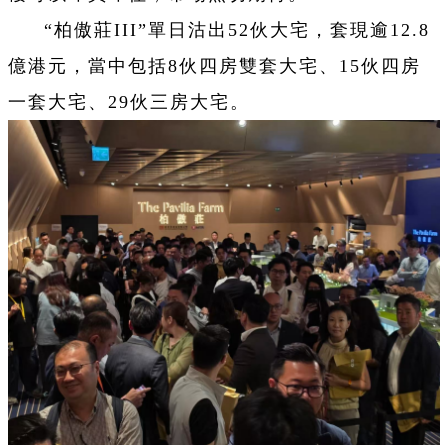
“柏傲莊III”單日沽出52伙大宅，套現逾12.8
億港元，當中包括8伙四房雙套大宅、15伙四房
一套大宅、29伙三房大宅。