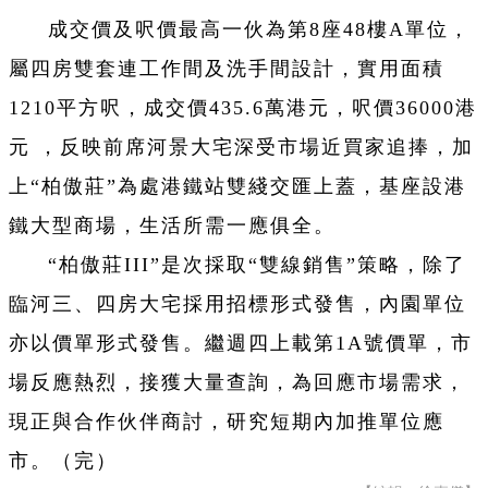
成交價及呎價最高一伙為第8座48樓A單位，
屬四房雙套連工作間及洗手間設計，實用面積
1210平方呎，成交價435.6萬港元，呎價36000港
元 ，反映前席河景大宅深受市場近買家追捧，加
上“柏傲莊”為處港鐵站雙綫交匯上蓋，基座設港
鐵大型商場，生活所需一應俱全。
“柏傲莊III”是次採取“雙線銷售”策略，除了
臨河三、四房大宅採用招標形式發售，內園單位
亦以價單形式發售。繼週四上載第1A號價單，市
場反應熱烈，接獲大量查詢，為回應市場需求，
現正與合作伙伴商討，研究短期內加推單位應
市。（完）