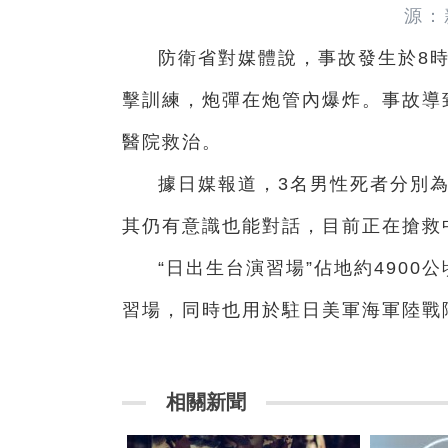
源：
防衛省對媒體說，事故發生於8時
擊訓練，炮彈在炮管內爆炸。事故導
醫院救治。
據日媒報道，3名男性死者分別為4
其仍有意識也能對話，目前正在搶救
“日出生台演習場”佔地約490
習場，同時也用於駐日美軍海軍陸戰
相關新聞