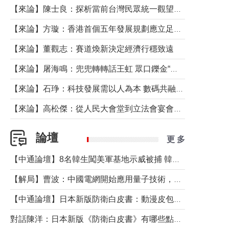
【來論】陳士良：探析當前台灣民眾統一觀望心態的深層成因
【來論】方璇：香港首個五年發展規劃應立足民生務實前行
【來論】董觀志：賽道煥新決定經濟行穩致遠
【來論】屠海鳴：兜兜轉轉話王虹 眾口鑠金“一邊倒”
【來論】石琤：科技發展需以人為本 數碼共融不應讓長者放棄傳統生活方式
【來論】高松傑：從人民大會堂到立法會宴會廳——香港管治新範式的完整拼圖
論壇
更 多
【中通論壇】8名韓生闖美軍基地示威被捕 韓國年輕人反美情緒從何而來？
【解局】曹波：中國電網開始應用量子技術，以後會不再停電嗎？
【中通論壇】日本新版防衛白皮書：動漫皮包藏不住軍國野心
對話陳洋：日本新版《防衛白皮書》有哪些點值得警惕？