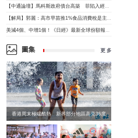
【中通論壇】馬科斯政府債台高築 菲陷入經濟困境與南海對抗惡循環？
【解局】郭麗：高市早苗推1%食品消費稅是主動作為還是被迫“飲鴆止渴”
美減4個、中增1個！《日經》最新全球份額報告透露了什麼？
圖集
更 多
香港周末極端酷熱 新界部分地區高見36度