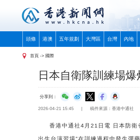
頭條
港澳
五年規劃
大灣區
台灣
內地
首頁
-> 國際
日本自衛隊訓練場爆
分享到：
2026-04-21 15:45
|
稿件來源：香港中通社
香港中通社4月21日電 日本防
出生台演習場”在訓練過程中發生彈藥