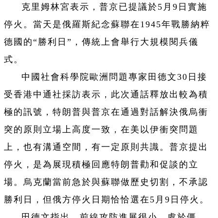
克里姆林宮表示，普京已提議於5月9日實施
停火。當天是俄羅斯紀念蘇聯在1945年戰勝納粹
德國的“勝利日”，傳統上會舉行大規模閱兵儀
式。
中國社會科學院歐洲問題專家田德文30日接
受香港中通社採訪表示，此次通話釋放出較為積
極的訊號，特朗普與普京在通過對話解決俄烏衝
突的原則立場上高度一致，在美以伊衝突問題
上，也有溝通空間，有一定原則共識。普京提出
停火，是為展現積極回應特朗普勸和促談的立
場。烏克蘭當前急於與蘇聯做歷史切割，不承認
勝利日，但俄方停火日期恰恰選在5月9日停火。
田德文指出，前線攻防進展很小，處於僵