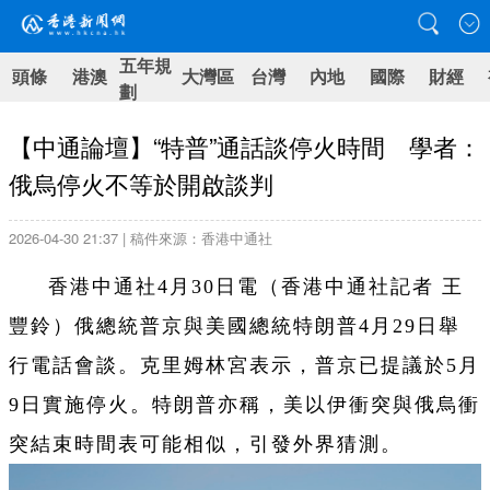
五年規
頭條
港澳
大灣區
台灣
內地
國際
財經
劃
【中通論壇】“特普”通話談停火時間 學者：
俄烏停火不等於開啟談判
2026-04-30 21:37 | 稿件來源：香港中通社
香港中通社4月30日電（香港中通社記者 王
豐鈴）俄總統普京與美國總統特朗普4月29日舉
行電話會談。克里姆林宮表示，普京已提議於5月
9日實施停火。特朗普亦稱，美以伊衝突與俄烏衝
突結束時間表可能相似，引發外界猜測。