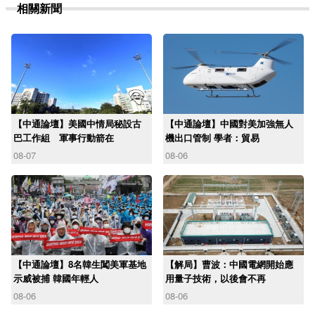
相關新聞
【中通論壇】美國中情局秘設古
【中通論壇】中國對美加強無人
巴工作組 軍事行動箭在
機出口管制 學者：貿易
08-07
08-06
【中通論壇】8名韓生闖美軍基地
【解局】曹波：中國電網開始應
示威被捕 韓國年輕人
用量子技術，以後會不再
08-06
08-06