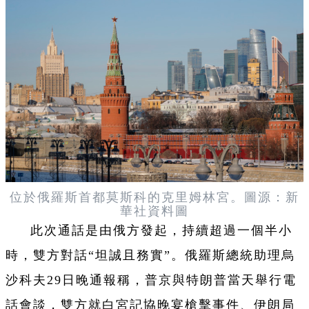
位於俄羅斯首都莫斯科的克里姆林宮。圖源：新
華社資料圖
此次通話是由俄方發起，持續超過一個半小
時，雙方對話“坦誠且務實”。俄羅斯總統助理烏
沙科夫29日晚通報稱，普京與特朗普當天舉行電
話會談，雙方就白宮記協晚宴槍擊事件、伊朗局