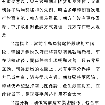
有重要意義，曾有過韓朝組隊參加奧運會，促進
朝鮮半島局勢緩和的先例。時隔多年韓朝首次進
行體育交流，韓方極為重視，朝方則沒有更多回
應，或採取相對低調方式處理，雙方存在較大溫
差。
呂超指出，當前半島局勢處於嚴峻對立階
段，韓國尹錫悅政府已將韓朝關係破壞殆盡。李
在明執政後，關係并未出現明顯改善，只有零星
互動。朝鮮新出的地圖上，只有軍事分界線，南
方已成空白，過去從未有過。朝鮮堅持兩國論，
韓國仍希望堅持南北關係論，產生嚴重對立。在
此背景下，足球賽事所起作用不會太大。
呂超分析，朝俄當前建立緊密關係，包含軍