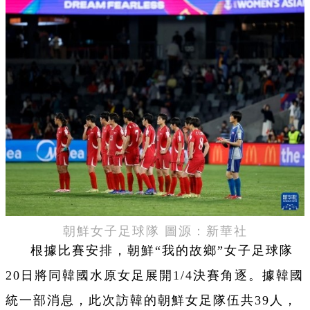
朝鮮女子足球隊 圖源：新華社
根據比賽安排，朝鮮“我的故鄉”女子足球隊
20日將同韓國水原女足展開1/4決賽角逐。據韓國
統一部消息，此次訪韓的朝鮮女足隊伍共39人，