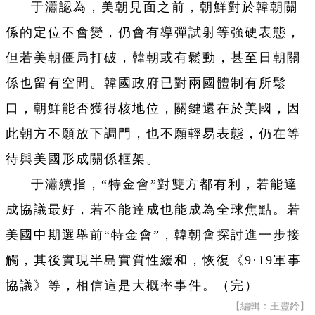
于瀟認為，美朝見面之前，朝鮮對於韓朝關
係的定位不會變，仍會有導彈試射等強硬表態，
但若美朝僵局打破，韓朝或有鬆動，甚至日朝關
係也留有空間。韓國政府已對兩國體制有所鬆
口，朝鮮能否獲得核地位，關鍵還在於美國，因
此朝方不願放下調門，也不願輕易表態，仍在等
待與美國形成關係框架。
于瀟續指，“特金會”對雙方都有利，若能達
成協議最好，若不能達成也能成為全球焦點。若
美國中期選舉前“特金會”，韓朝會探討進一步接
觸，其後實現半島實質性緩和，恢復《9·19軍事
協議》等，相信這是大概率事件。（完）
【編輯：王豐鈴】