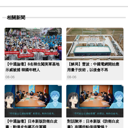
相關新聞
【中通論壇】8名韓生闖美軍基地
【解局】曹波：中國電網開始應
示威被捕 韓國年輕人
用量子技術，以後會不再
08-06
08-06
【中通論壇】日本新版防衛白皮
對話陳洋：日本新版《防衛白皮
書：動漫皮包藏不住軍國
書》有哪些點值得警惕？