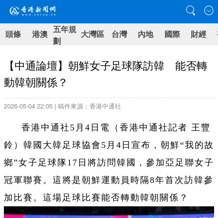
五年規
頭條
港澳
大灣區
台灣
內地
國際
財經
劃
【中通論壇】朝鮮女子足球隊訪韓 能否轉
動韓朝關係？
2026-05-04 22:05 | 稿件來源：香港中通社
香港中通社5月4日電（香港中通社記者 王豐
鈴）韓國大韓足球協會5月4日宣布，朝鮮“我的故
鄉”女子足球隊17日將訪問韓國，參加亞足聯女子
冠軍聯賽。這將是朝鮮運動員時隔8年首次訪韓參
加比賽。這場足球比賽能否轉動韓朝關係？