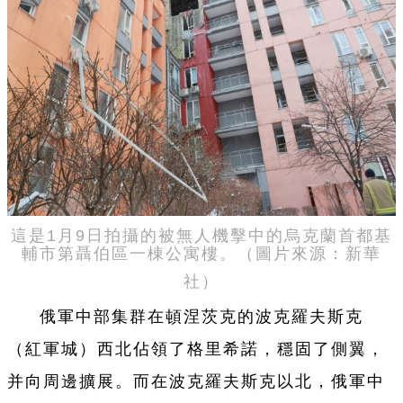
這是1月9日拍攝的被無人機擊中的烏克蘭首都基
輔市第聶伯區一棟公寓樓。（圖片來源：新華
社
）
俄軍中部集群在頓涅茨克的波克羅夫斯克
（紅軍城）西北佔領了格里希諾，穩固了側翼，
并向周邊擴展。而在波克羅夫斯克以北，俄軍中