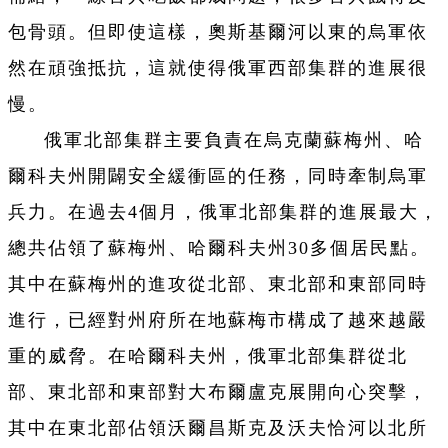
包骨頭。但即使這樣，奧斯基爾河以東的烏軍依
然在頑強抵抗，這就使得俄軍西部集群的進展很
慢。
俄軍北部集群主要負責在烏克蘭蘇梅州、哈
爾科夫州開闢安全緩衝區的任務，同時牽制烏軍
兵力。在過去4個月，俄軍北部集群的進展最大，
總共佔領了蘇梅州、哈爾科夫州30多個居民點。
其中在蘇梅州的進攻從北部、東北部和東部同時
進行，已經對州府所在地蘇梅市構成了越來越嚴
重的威脅。在哈爾科夫州，俄軍北部集群從北
部、東北部和東部對大布爾盧克展開向心突擊，
其中在東北部佔領沃爾昌斯克及沃夫恰河以北所