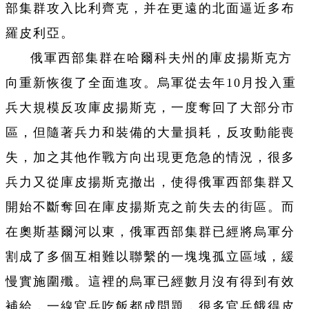
部集群攻入比利齊克，并在更遠的北面逼近多布
羅皮利亞。
俄軍西部集群在哈爾科夫州的庫皮揚斯克方
向重新恢復了全面進攻。烏軍從去年10月投入重
兵大規模反攻庫皮揚斯克，一度奪回了大部分市
區，但隨著兵力和裝備的大量損耗，反攻動能喪
失，加之其他作戰方向出現更危急的情況，很多
兵力又從庫皮揚斯克撤出，使得俄軍西部集群又
開始不斷奪回在庫皮揚斯克之前失去的街區。而
在奧斯基爾河以東，俄軍西部集群已經將烏軍分
割成了多個互相難以聯繫的一塊塊孤立區域，緩
慢實施圍殲。這裡的烏軍已經數月沒有得到有效
補給，一線官兵吃飯都成問題，很多官兵餓得皮