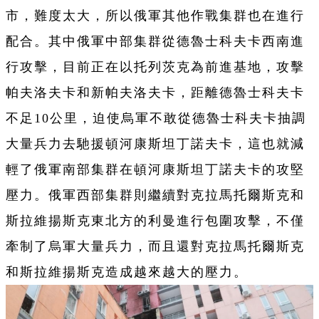
市，難度太大，所以俄軍其他作戰集群也在進行
配合。其中俄軍中部集群從德魯士科夫卡西南進
行攻擊，目前正在以托列茨克為前進基地，攻擊
帕夫洛夫卡和新帕夫洛夫卡，距離德魯士科夫卡
不足10公里，迫使烏軍不敢從德魯士科夫卡抽調
大量兵力去馳援頓河康斯坦丁諾夫卡，這也就減
輕了俄軍南部集群在頓河康斯坦丁諾夫卡的攻堅
壓力。俄軍西部集群則繼續對克拉馬托爾斯克和
斯拉維揚斯克東北方的利曼進行包圍攻擊，不僅
牽制了烏軍大量兵力，而且還對克拉馬托爾斯克
和斯拉維揚斯克造成越來越大的壓力。