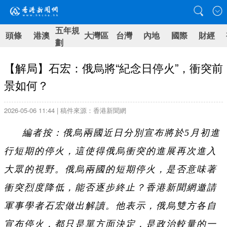
五年規
頭條
港澳
大灣區
台灣
內地
國際
財經
劃
【解局】石宏：俄烏將“紀念日停火”，衝突前
景如何？
2026-05-06 11:44 | 稿件來源：香港新聞網
編者按：俄烏兩國近日分別宣布將於5月初進
行短期的停火，這使得俄烏衝突的進展再次進入
大眾的視野。俄烏兩國的短期停火，是否意味著
衝突烈度降低，能否逐步終止？香港新聞網邀請
軍事學者石宏做出解讀。他表示，俄烏雙方各自
宣布停火，都只是單方面決定，是政治較量的一