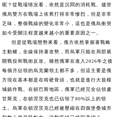
呢？從戰場情況看，依然是沉悶的消耗戰。儘管
俄烏雙方在戰場上依舊打得非常慘烈，但是非常
乏味，整個戰線的變化非常小，這也是俄烏衝突
如今受關注程度越來越小的重要原因之一。
但是從戰場態勢來看，俄方依然掌握著戰略
主動權，全線保持著攻勢，而烏軍只能在局部展
開戰役和戰術反攻。雖然俄軍在進入2026年之後
每個月佔領的烏克蘭領土都不多，但這主要是俄
方現在基本都是在啃硬骨頭，也就是進行大規模
城鎮作戰。在頓巴斯地區，俄軍已經完全佔領盧
甘斯克，在頓涅茨克也已佔領了80%以上的領
土。烏軍在頓涅茨克已經被壓縮在四個堡壘城市