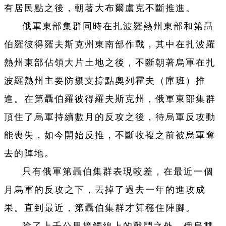
有居民點之後，朝著大布爾盧克不斷推進。
俄軍東部集群同時在扎波羅熱州東部和第聶
伯羅彼得羅夫斯克州東南部作戰，其中在扎波羅
熱州東部佔領大片土地之後，不斷朝著烏軍在扎
波羅熱州主要防禦支撐點奧列霍夫（庫班）推
進。在第聶伯羅彼得羅夫斯克州，俄軍東部集群
頂住了烏軍持續數月的反攻之後，待烏軍反攻動
能喪失，如今開始反推，不斷收複之前被烏軍奪
去的陣地。
只有俄軍第聶伯集群表現較差，在最近一個
月烏軍的反攻之下，丟掉了過去一年的進攻成
果。直到最近，第聶伯集群才算穩住陣腳。
除了上千公里接觸線上的戰鬥之外，俄烏雙