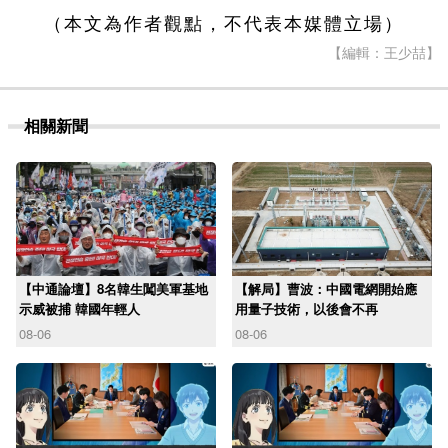
（本文為作者觀點，不代表本媒體立場）
【編輯：王少喆】
相關新聞
【中通論壇】8名韓生闖美軍基地
【解局】曹波：中國電網開始應
示威被捕 韓國年輕人
用量子技術，以後會不再
08-06
08-06