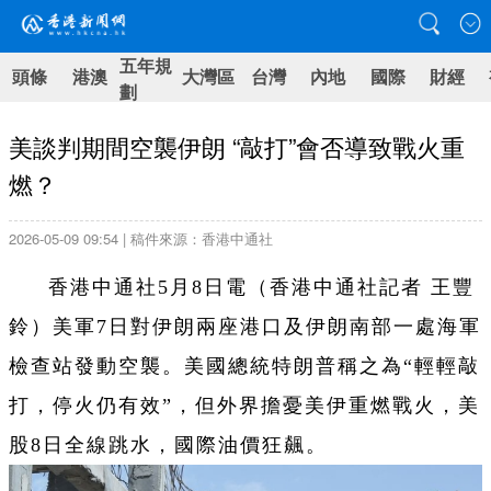
五年規
頭條
港澳
大灣區
台灣
內地
國際
財經
劃
美談判期間空襲伊朗 “敲打”會否導致戰火重
燃？
2026-05-09 09:54 | 稿件來源：香港中通社
香港中通社5月8日電（
香港中通社記者 王豐
鈴
）
美軍7日對伊朗兩座港口及伊朗南部一處海軍
檢查站發動空襲。美國總統特朗普稱之為“輕輕敲
打，停火仍有效”，但外界擔憂美伊重燃戰火，美
股8日全線跳水，國際油價狂飆。