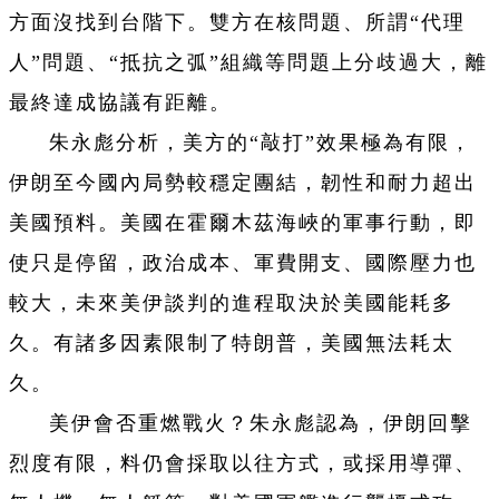
方面沒找到台階下。雙方在核問題、所謂“代理
人”問題、“抵抗之弧”組織等問題上分歧過大，離
最終達成協議有距離。
朱永彪分析，美方的“敲打”效果極為有限，
伊朗至今國內局勢較穩定團結，韌性和耐力超出
美國預料。美國在霍爾木茲海峽的軍事行動，即
使只是停留，政治成本、軍費開支、國際壓力也
較大，未來美伊談判的進程取決於美國能耗多
久。有諸多因素限制了特朗普，美國無法耗太
久。
美伊會否重燃戰火？朱永彪認為，伊朗回擊
烈度有限，料仍會採取以往方式，或採用導彈、