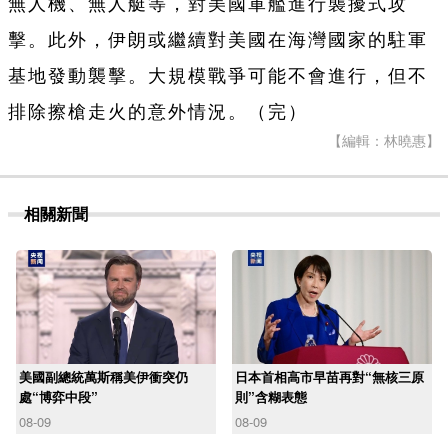
無人機、無人艇等，對美國軍艦進行襲擾式攻
擊。此外，伊朗或繼續對美國在海灣國家的駐軍
基地發動襲擊。大規模戰爭可能不會進行，但不
排除擦槍走火的意外情況。（完）
【編輯：林曉惠】
相關新聞
美國副總統萬斯稱美伊衝突仍
日本首相高市早苗再對“無核三原
處“博弈中段”
則”含糊表態
08-09
08-09