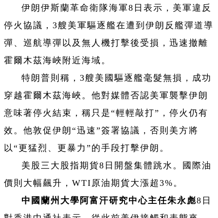
伊朗伊斯蘭革命衛隊海軍8日表示，美軍違反
停火協議，3艘美軍驅逐艦在遭到伊朗反艦彈道導
彈、巡航導彈以及無人機打擊後受損，迅速撤離
霍爾木茲海峽附近海域。
特朗普則稱，3艘美國驅逐艦毫髮無損，成功
穿越霍爾木茲海峽。他對媒體否認美軍襲擊伊朗
意味著停火結束，稱只是“輕輕敲打”，停火仍有
效。他敦促伊朗“迅速”簽署協議，否則美方將
以“更猛烈、更暴力”的手段打擊伊朗。
美股三大股指期貨8日開盤集體跳水。國際油
價則大幅飆升，WTI原油期貨大漲超3%。
中國蘭州大學阿富汗研究中心主任朱永彪
8日
對香港中通社表示，從此前美伊接觸和表態來