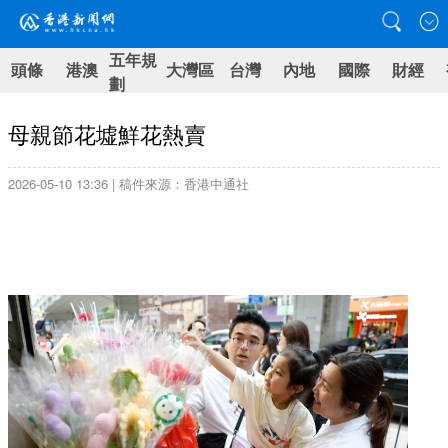
五年規
頭條
港澳
大灣區
台灣
內地
國際
財經
劃
母親節花墟鮮花熱賣
2026-05-10 13:36 | 稿件來源：香港中通社