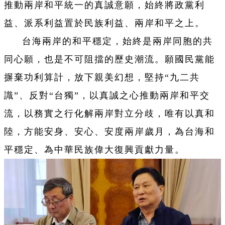
推動兩岸和平統一的真誠意願，始終將政黨利
益、派系利益置於民族利益、兩岸和平之上。
台海兩岸的和平穩定，始終是兩岸同胞的共
同心願，也是不可阻擋的歷史潮流。願國民黨能
摒棄功利算計，放下親美幻想，堅持“九二共
識”、反對“台獨”，以真誠之心推動兩岸和平交
流，以務實之行化解兩岸對立分歧，唯有以真和
陸，方能安身、安心、安度兩岸歲月，為台海和
平穩定、為中華民族偉大復興貢獻力量。