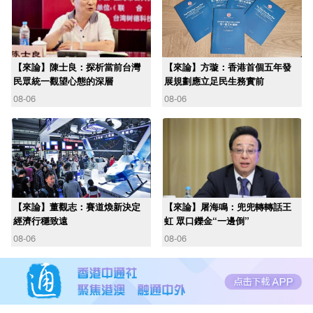
【來論】陳士良：探析當前台灣
【來論】方璇：香港首個五年發
民眾統一觀望心態的深層
展規劃應立足民生務實前
08-06
08-06
【來論】董觀志：賽道煥新決定
【來論】屠海鳴：兜兜轉轉話王
經濟行穩致遠
虹 眾口鑠金“一邊倒”
08-06
08-06