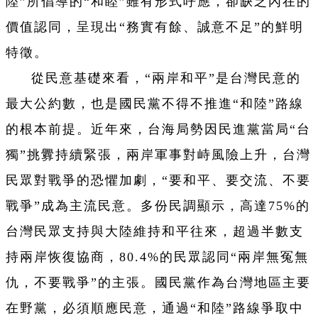
陸”所倡導的“和睦”雖有形式呼應，卻缺乏內在的
價值認同，呈現出“務實有餘、誠意不足”的鮮明
特徵。
從民意基礎來看，“兩岸和平”是台灣民意的
最大公約數，也是國民黨不得不推進“和陸”路線
的根本前提。近年來，台海局勢因民進黨當局“台
獨”挑釁持續緊張，兩岸軍事對峙風險上升，台灣
民眾對戰爭的恐懼加劇，“要和平、要交流、不要
戰爭”成為主流民意。多份民調顯示，高達75%的
台灣民眾支持與大陸維持和平往來，超過半數支
持兩岸恢復協商，80.4%的民眾認同“兩岸無冤無
仇，不要戰爭”的主張。國民黨作為台灣地區主要
在野黨，必須順應民意，通過“和陸”路線爭取中