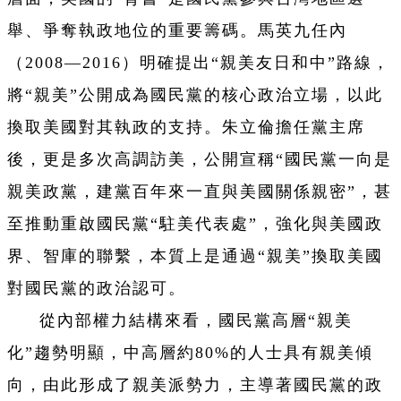
舉、爭奪執政地位的重要籌碼。馬英九任內
（2008—2016）明確提出“親美友日和中”路線，
將“親美”公開成為國民黨的核心政治立場，以此
換取美國對其執政的支持。朱立倫擔任黨主席
後，更是多次高調訪美，公開宣稱“國民黨一向是
親美政黨，建黨百年來一直與美國關係親密”，甚
至推動重啟國民黨“駐美代表處”，強化與美國政
界、智庫的聯繫，本質上是通過“親美”換取美國
對國民黨的政治認可。
從內部權力結構來看，國民黨高層“親美
化”趨勢明顯，中高層約80%的人士具有親美傾
向，由此形成了親美派勢力，主導著國民黨的政