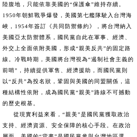
陸腹地，只能依靠美國的“保護傘”維持存續。
1950年朝鮮戰爭爆發，美國第七艦隊駛入台灣海
峽，1954年簽訂《共同防禦條約》，將台灣納入
美國亞太防禦體系，國民黨自此在軍事、經濟、
外交上全面依附美國，形成“親美反共”的固定路
線。冷戰時期，美國將台灣視為“遏制社會主義的
前哨”，持續提供軍售、經濟援助，而國民黨則
以“反共”為投名狀，鞏固與美國的同盟關係，這
種結構性依附，成為國民黨“親美”路線不可撼動
的歷史根基。
從現實利益來看，“親美”是國民黨獲取政治
支持、經濟資源、安全保障的核心手段。在政治
層面，美國的“背書”是國民黨參與台灣地區選