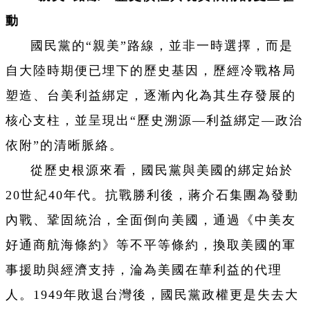
動
國民黨的“親美”路線，並非一時選擇，而是
自大陸時期便已埋下的歷史基因，歷經冷戰格局
塑造、台美利益綁定，逐漸內化為其生存發展的
核心支柱，並呈現出“歷史溯源—利益綁定—政治
依附”的清晰脈絡。
從歷史根源來看，國民黨與美國的綁定始於
20世紀40年代。抗戰勝利後，蔣介石集團為發動
內戰、鞏固統治，全面倒向美國，通過《中美友
好通商航海條約》等不平等條約，換取美國的軍
事援助與經濟支持，淪為美國在華利益的代理
人。1949年敗退台灣後，國民黨政權更是失去大