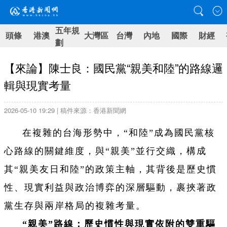
五年規
頭條
港澳
大灣區
台灣
內地
國際
財經
劃
【來論】陳士良：國民黨“親美和陸”的路線邏
輯與現實考量
2026-05-10 19:29 | 稿件來源：香港新聞網
在複雜的台海形勢中，“和陸”成為國民黨核
心路線的關鍵維度，與“親美”並行交織，構成
其“親美友日和陸”的政策主軸，其背後是歷史慣
性、現實利益與政治博弈的深層驅動，裹挾著政
黨生存與兩岸格局的複雜考量。
“親美”路線：歷史慣性與現實依附的雙重驅