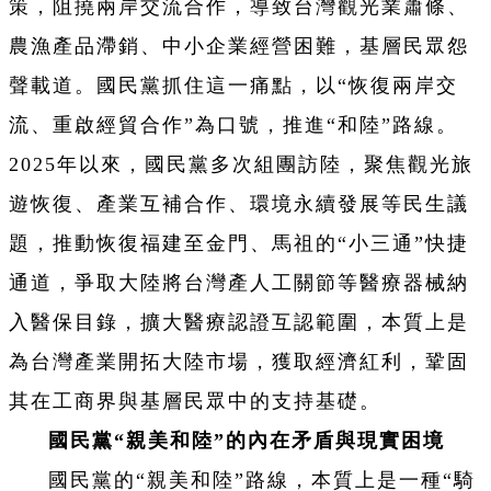
策，阻撓兩岸交流合作，導致台灣觀光業蕭條、
農漁產品滯銷、中小企業經營困難，基層民眾怨
聲載道。國民黨抓住這一痛點，以“恢復兩岸交
流、重啟經貿合作”為口號，推進“和陸”路線。
2025年以來，國民黨多次組團訪陸，聚焦觀光旅
遊恢復、產業互補合作、環境永續發展等民生議
題，推動恢復福建至金門、馬祖的“小三通”快捷
通道，爭取大陸將台灣產人工關節等醫療器械納
入醫保目錄，擴大醫療認證互認範圍，本質上是
為台灣產業開拓大陸市場，獲取經濟紅利，鞏固
其在工商界與基層民眾中的支持基礎。
國民黨“親美和陸”的內在矛盾與現實困境
國民黨的“親美和陸”路線，本質上是一種“騎