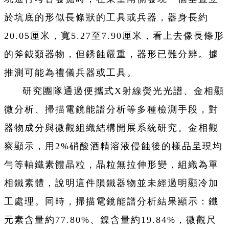
於坑底的形似長條狀的工具或兵器，器身長約
20.05厘米，寬5.27至7.90厘米，看上去像長條形
的斧鉞類器物，但銹蝕嚴重，器形已難分辨。據
推測可能為禮儀兵器或工具。
研究團隊通過便攜式X射線熒光光譜、金相顯
微分析、掃描電鏡能譜分析等多種檢測手段，對
器物成分與微觀組織結構開展系統研究。金相觀
察顯示，用2%硝酸酒精溶液侵蝕後的樣品呈現均
勻等軸鐵素體晶粒，晶粒無拉伸形變，組織為單
相鐵素體，說明這件隕鐵器物並未經過明顯冷加
工處理。同時，掃描電鏡能譜分析結果顯示：鐵
元素含量約77.80%、鎳含量約19.84%，微觀尺