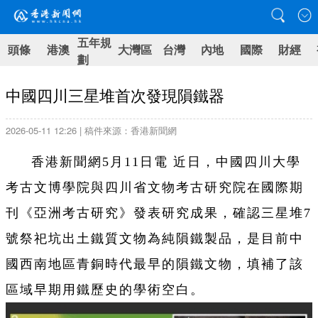
五年規
頭條
港澳
大灣區
台灣
內地
國際
財經
劃
中國四川三星堆首次發現隕鐵器
2026-05-11 12:26 | 稿件來源：香港新聞網
香港新聞網5月11日電 近日，中國四川大學
考古文博學院與四川省文物考古研究院在國際期
刊《亞洲考古研究》發表研究成果，確認三星堆7
號祭祀坑出土鐵質文物為純隕鐵製品，是目前中
國西南地區青銅時代最早的隕鐵文物，填補了該
區域早期用鐵歷史的學術空白。