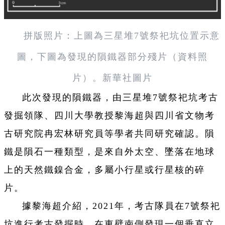
拼版照片：上圖為三星堆7號祭祀坑位置示意
圖，下圖為發現的隕鐵器部分殘片（資料照
片）。新華社圖片
此次發現的隕鐵器，由三星堆7號祭祀坑考古
發掘領隊、四川大學教授黎海超與四川省文物考
古研究院冉宏林研究員等學者共同研究確認。隕
鐵是隕石一種類型，是來自外太空、墜落在地球
上的天然鐵鎳合金，多屬小行星或行星核的碎
片。
據黎海超介紹，2021年，考古隊員在7號祭祀
坑進行考古發掘時，在東壁南側發現一個垂直立