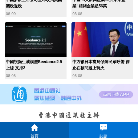
關稅退稅
業”相關企業超56萬
08-09
08-08
中國視頻生成模型Seedance2.5
中方籲日本當局傾聽民眾呼聲 停
上線 支持3
止在核問題上玩火
08-08
08-08
首頁
訪談