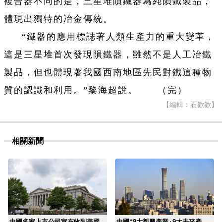
複合器不同的是，三星堆隕鐵器為純隕鐵製品，
體現出獨特的冶金傳統。
“鐵器的應用標誌著人類生產力的重大變革，
這是三星堆首次發現隕鐵器，雖然不是人工冶鐵
製品，但也體現著我國西南地區先民對鐵這種物
質的認識和利用。”黎海超說。 （完）
【編輯：石歡歡】
相關新聞
中國多家上市公司宣布收到美國
中國“8大新興產業+9大未來產