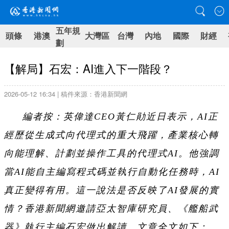
五年規
頭條
港澳
大灣區
台灣
內地
國際
財經
劃
【解局】石宏：AI進入下一階段？
2026-05-12 16:34 | 稿件來源：香港新聞網
編者按：英偉達CEO黃仁勛近日表示，AI正
經歷從生成式向代理式的重大飛躍，產業核心轉
向能理解、計劃並操作工具的代理式AI。他強調
當AI能自主編寫程式碼並執行自動化任務時，AI
真正變得有用。這一說法是否反映了AI發展的實
情？香港新聞網邀請亞太智庫研究員、《艦船武
器》執行主編石宏做出解讀。文章全文如下：