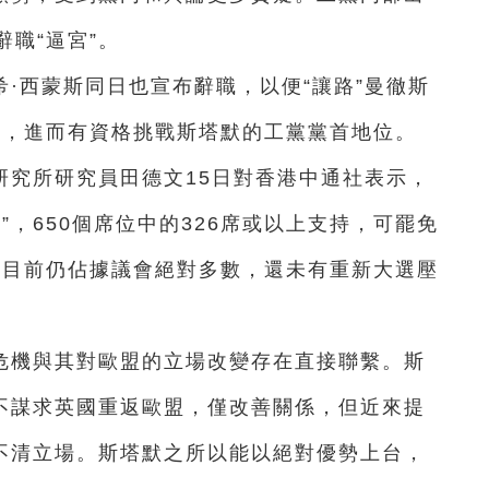
職“逼宮”。
·西蒙斯同日也宣布辭職，以便“讓路”曼徹斯
院，進而有資格挑戰斯塔默的工黨黨首地位。
研究所研究員田德文15日對香港中通社表示，
”，650個席位中的326席或以上支持，可罷免
黨目前仍佔據議會絕對多數，還未有重新大選壓
危機與其對歐盟的立場改變存在直接聯繫。斯
，不謀求英國重返歐盟，僅改善關係，但近來提
看不清立場。斯塔默之所以能以絕對優勢上台，