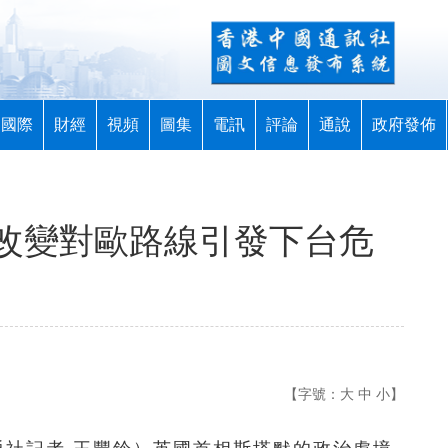
國際
財經
視頻
圖集
電訊
評論
通說
政府發佈
改變對歐路線引發下台危
【字號：
大
中
小
】