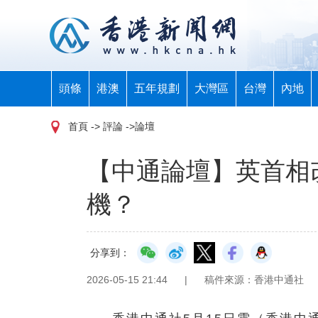
頭條
港澳
五年規劃
大灣區
台灣
內地
首頁
-> 評論 ->論壇
【中通論壇】英首相
機？
分享到：
2026-05-15 21:44
|
稿件來源：香港中通社