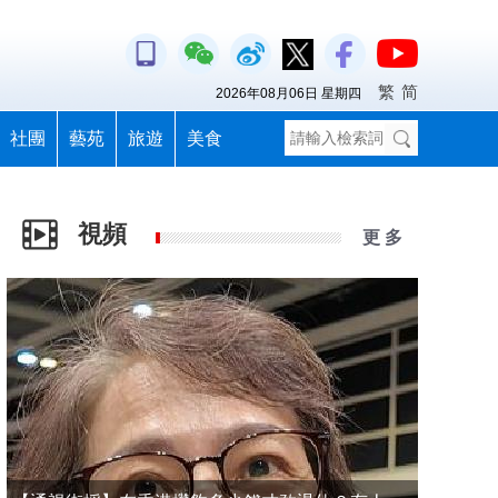
繁
简
2026年08月06日 星期四
社團
藝苑
旅遊
美食
視頻
更 多