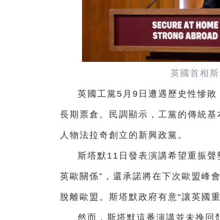
英國首相斯
英國工黨5月9日遭遇歷史性慘
長期票倉。民調顯示，工黨的傳統基
人物法拉奇創立的新興政黨。
斯塔默11日發表演講希望重振聲
英歐關係”，還承諾將在下次歐盟峰會
脫離歐盟。斯塔默政府有意“讓英國
然而，斯塔默這番演講並未挽回