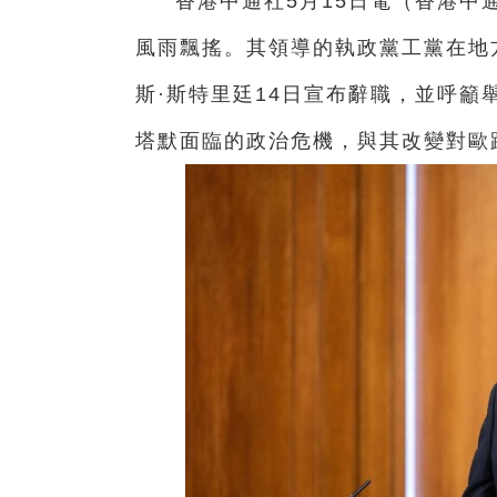
香港中通社5月15日電（香港中
風雨飄搖。其領導的執政黨工黨在地
斯·斯特里廷14日宣布辭職，並呼
塔默面臨的政治危機，與其改變對歐