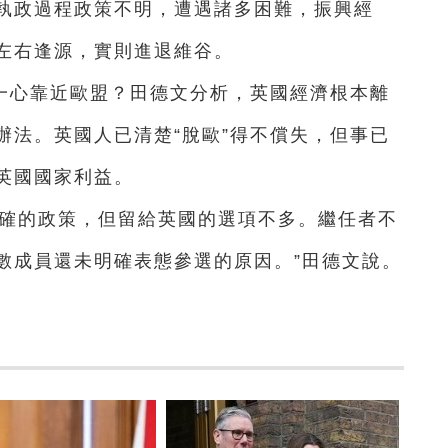
執政過程政策不明，遭遇諸多困難，振興經
左右逢源，實則進退維谷。
一心靠近歐盟？田德文分析，英國經濟根本離
辦法。英國人已清楚“脫歐”得不償失，但事已
英國國家利益。
明確的政策，但留給英國的選項不多。繼任者不
數成員還未明確表態參選的原因。”田德文說。