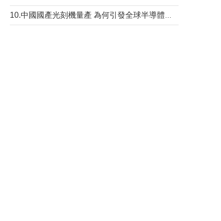
10.中國國產光刻機量產 為何引發全球半導體行業巨震？