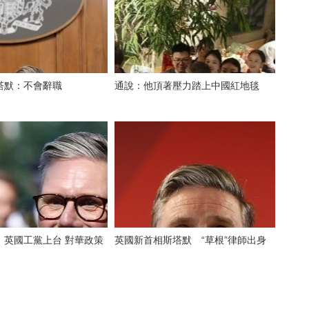
塔默：不會辭職
通說：他頂著壓力踏上中國紅地毯
】英國工黨上台 對華政策
英國新首相斯塔默 “草根”律師出身