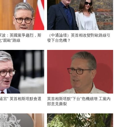
軍波：英國黨爭趨烈，斯
（中通論壇）英首相改變對歐路線引
“親歐”路線
發下台危機？
逼宮” 英首相斯塔默會選
英首相斯塔默“下台”危機續增 工黨內
部意見撕裂