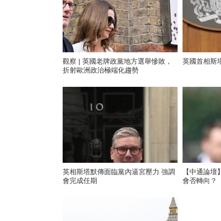
觀察 | 英國老牌政黨地方選舉慘敗，
英國首相斯
折射歐洲政治極端化趨勢
英相斯塔默傳面臨黨內逼宮壓力 強調
【中通論壇
會完成任期
會否轉向？