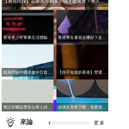
【通視街採】在香港攢夠多少錢才敢退休？有人退而不休，有人放眼大灣區
香港青少年軍事生活體驗營開營 學員激動表示：期待又緊張！
香港學生暑假去哪好？走進故宮“當金匠”！
親身體驗中國承建中亞首條無人駕駛輕軌 市民點讚“太酷了”：28分鐘穿越整座城
【你不知道的香港】營運不到一年乘客破50萬！香港“落日飛車”為何那麼火？
專訪菲爾茲獎首位華人得主丘成桐：期待中國本土培養學者拿下菲爾茲獎
全球生育率下降 母嬰展卻依舊火爆 商家：小市場反而催生了新商機
來論
更 多