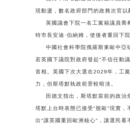
現動盪，數名政府部門的政務次官以辭
英國議會下院一名工黨籍議員喬希
特市長安迪·伯納姆，使後者重回下
中國社會科學院俄羅斯東歐中亞
若英國下議院對政府發起“不信任動議
首相。英國下次大選在2029年，工
力，但斯塔默執政前景較暗淡。
田德文指出，斯塔默當前的政治
塔默上台時表態已接受“脫歐”現實
出“讓英國重回歐洲核心”，讓選民