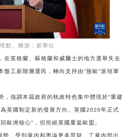
塔默。圖源：新華社
敗，在英格蘭、蘇格蘭和威爾士的地方選舉失去
本盤工薪階層選民，轉向支持由“脫歐”派領軍
勢，強調本屆政府的執政特色集中體現於“重建
為英國制定新的發展方向。英國2020年正式
重回歐洲核心”，但拒絕英國重返歐盟。
頹勢，受到黨內和輿論更多質疑。工黨內部出