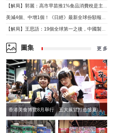
【解局】郭麗：高市早苗推1%食品消費稅是主動作為還是被迫“飲鴆止渴”
美減4個、中增1個！《日經》最新全球份額報告透露了什麼？
【解局】王思語：19個全球第一之後，中國製造還需跨過哪些關口？
圖集
更 多
香港美食博覽8月舉行 五大展覽打造盛夏嘉年華