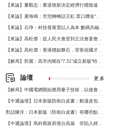
【來論】董觀志：賽道煥新決定經濟行穩致遠
【來論】屠海鳴：兜兜轉轉話王虹 眾口鑠金“一邊倒”
【來論】石琤：科技發展需以人為本 數碼共融不應讓長者放棄傳統生活方式
【來論】高松傑：從人民大會堂到立法會宴會廳——香港管治新範式的完整拼圖
【來論】高松傑：香港穩如磐石，背靠祖國才是真正的“終極護城河”
【解局】郭麗：高市內閣在“7.31”成立新版“特高課”意欲何為？
論壇
更 多
【解局】中國電網開始應用量子技術，以後會不再停電嗎？
【中通論壇】日本新版防衛白皮書：動漫皮包藏不住軍國野心
對話陳洋：日本新版《防衛白皮書》有哪些點值得警惕？
【中通論壇】馬科斯政府債台高築 菲陷入經濟困境與南海對抗惡循環？