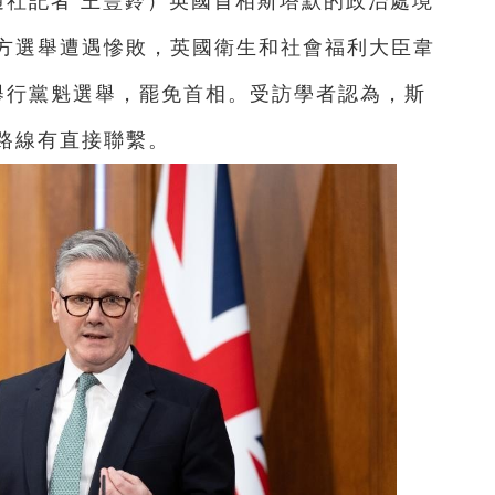
通社記者 王豐鈴）英國首相斯塔默的政治處境
方選舉遭遇慘敗，英國衛生和社會福利大臣韋
籲舉行黨魁選舉，罷免首相。受訪學者認為，斯
路線有直接聯繫。