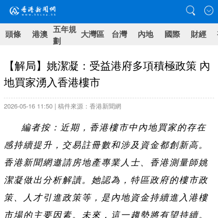
五年規
頭條
港澳
大灣區
台灣
內地
國際
財經
劃
【解局】姚潔凝：受益港府多項積極政策 內
地買家湧入香港樓市
2026-05-16 11:50 | 稿件來源：香港新聞網
編者按：近期，香港樓市中內地買家的存在
感持續提升，交易註冊數和涉及資金都創新高。
香港新聞網邀請房地產專業人士、香港測量師姚
潔凝做出分析解讀。她認為，特區政府的樓市政
策、人才引進政策等，是內地資金持續進入港樓
市場的主要因素。未來，這一趨勢將有望持續。