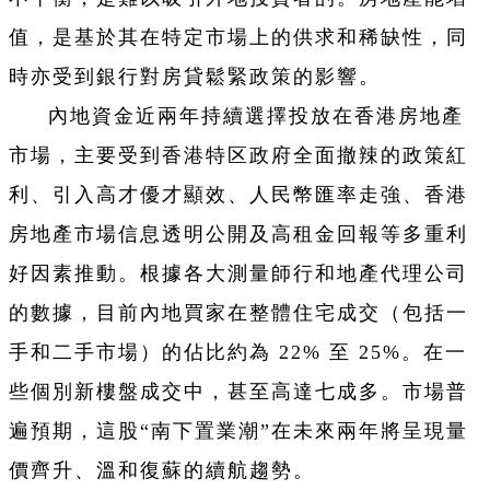
值，是基於其在特定市場上的供求和稀缺性，同
時亦受到銀行對房貸鬆緊政策的影響。
內地資金近兩年持續選擇投放在香港房地產
市場，主要受到香港特区政府全面撤辣的政策紅
利、引入高才優才顯效、人民幣匯率走強、香港
房地產市場信息透明公開及高租金回報等多重利
好因素推動。根據各大測量師行和地產代理公司
的數據，目前內地買家在整體住宅成交（包括一
手和二手市場）的佔比約為 22% 至 25%。在一
些個別新樓盤成交中，甚至高達七成多。市場普
遍預期，這股“南下置業潮”在未來兩年將呈現量
價齊升、溫和復蘇的續航趨勢。