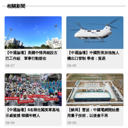
相關新聞
【中通論壇】美國中情局秘設古
【中通論壇】中國對美加強無人
巴工作組 軍事行動箭在
機出口管制 學者：貿易
08-07
08-06
【中通論壇】8名韓生闖美軍基地
【解局】曹波：中國電網開始應
示威被捕 韓國年輕人
用量子技術，以後會不再
08-06
08-06