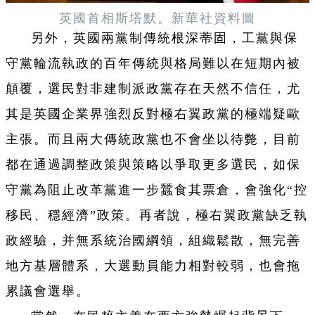
英國首相斯塔默。新華社資料圖
另外，英國兩黨制傳統根深蒂固，工黨與保
守黨輪流執政的百年傳統與格局難以在短期內被
顛覆，選民對非建制派政黨存在天然不信任，尤
其是英國企業界強烈反對極右翼政黨的極端疑歐
主張。而且兩大傳統政黨也不會坐以待斃，目前
都在通過調整政策與策略以爭取更多選民，如保
守黨為阻止改革黨進一步蠶食其票倉，會強化“控
移民、穩經濟”政策。再者說，極右翼政黨缺乏執
政經驗，并無系統治國綱領，組織鬆散，無完善
地方基層體系，大選動員能力相對較弱，也會拖
累議會選舉。