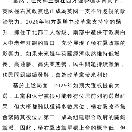
當然，在民粹主義在西方強勢崛起背景下，
英國極右翼政黨也正成為英國一支不容忽視的政
治勢力。2026年地方選舉中改革黨支持率的飈
升，抓住了北部工人階級、南部中產保守派與白
人中老年群體的胃口，充分展現了極右翼政黨的
影響力。如果未來幾年英國經濟依然維持低增
長、高通脹、高失業態勢，民生問題持續難解，
移民問題繼續發酵，會為改革黨帶來利好。
基於上述局面，2029年如期大選或提前大
選，工黨和保守黨很可能獲得位居前列的選舉結
果，但大概都難以獲得多數席位，極右翼改革黨
會緊隨其後位居第三，成為組建聯合政府的關鍵
黨派。因此，極右翼政黨單獨上台的概率低，但