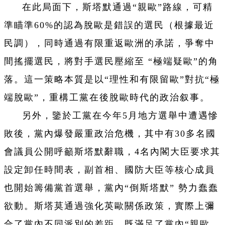
在此局面下，斯塔默通過“親歐”路線，可精
準瞄準60%的認為脫歐是錯誤的選民（根據最近
民調），同時通過有限重返歐洲的承諾，爭奪中
間搖擺選民，將對手選民壓縮至 “極端疑歐”的角
落。這一策略本質是以“理性和有限留歐”對抗“極
端脫歐”，重構工黨在後脫歐時代的政治叙事。
另外，鑒於工黨在今年5月地方選舉中遭遇慘
敗後，黨內爆發嚴重政治危機，其中有30多名國
會議員公開呼籲斯塔默辭職，4名內閣大臣要求其
設定卸任時間表，副首相、國防大臣等核心成員
也開始籌備黨首選舉，黨內“倒斯塔默” 勢力蠢蠢
欲動。斯塔莫通過強化英歐關係政策，實際上彌
合了黨內不同派別的差距，既滿足了黨內“親歐