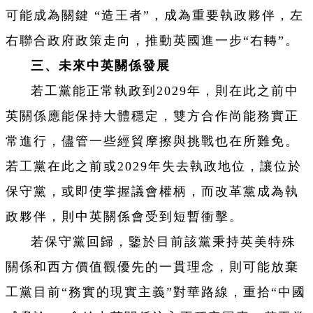
可能成為關鍵 “造王者”，成為重要執政夥伴，左
右聯合政府政策走向，推動英國進一步“右轉”。
三、未來中英關係發展
若工黨能正常執政到2029年，則在此之前中
英關係應能保持大體穩定，雙方合作尚能務實正
常進行，儘管一些經貿摩擦與挑戰也在所難免。
若工黨在此之前或2029年失去執政地位，讓位於
保守黨，或即使掌握議會權柄，而改革黨成為執
政夥伴，則中英關係會受到短暫衝擊。
若保守黨回歸，鑒於目前該黨秉持英美特殊
關係和西方價值觀優先的一貫理念，則可能放棄
工黨目前“務實的現實主義”對華路線，重拾“中國