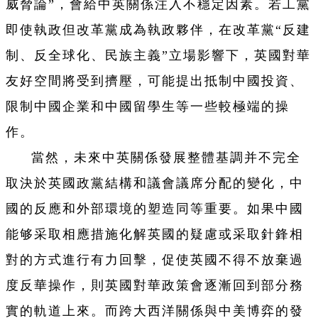
威脅論”，會給中英關係注入不穩定因素。若工黨
即使執政但改革黨成為執政夥伴，在改革黨“反建
制、反全球化、民族主義”立場影響下，英國對華
友好空間將受到擠壓，可能提出抵制中國投資、
限制中國企業和中國留學生等一些較極端的操
作。
當然，未來中英關係發展整體基調并不完全
取決於英國政黨結構和議會議席分配的變化，中
國的反應和外部環境的塑造同等重要。如果中國
能够采取相應措施化解英國的疑慮或采取針鋒相
對的方式進行有力回擊，促使英國不得不放棄過
度反華操作，則英國對華政策會逐漸回到部分務
實的軌道上來。而跨大西洋關係與中美博弈的發