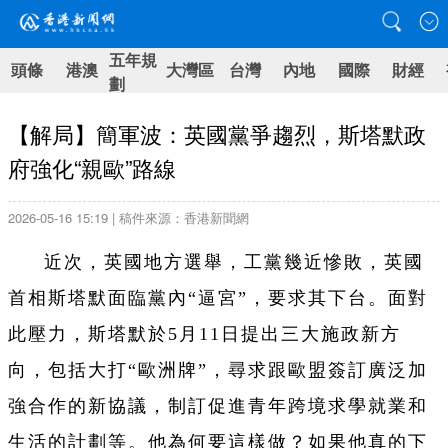
五年規
頭條
港澳
大灣區
台灣
內地
國際
財經
劃
【解局】簡軍波：英國黨爭趨烈，斯塔默政
府強化“親歐”路線
2026-05-16 15:19 | 稿件來源：香港新聞網
近次，英國地方選舉，工黨幾近慘敗，英國
首相斯塔默面臨黨內“逼宮”，要求其下台。面對
此壓力，斯塔默於5月11日提出三大施政新方
向，包括大打“歐洲牌”，尋求跟歐盟簽訂廣泛加
強合作的新協議，制訂促進青年跨境求學就業和
生活的計劃等。他為何要這樣做？如果他真的下