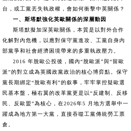
台，或工黨丟失執政權，會如何衝擊中英關係？
一、斯塔默強化英歐關係的深層動因
斯塔默擬加深英歐關係，本質是以對外合作
化解對內危機，以應對保守黨進攻、工黨自身內
部黨爭和社會經濟困境帶來的多重執政壓力。
2016 年脫歐公投後，國內“脫歐派”與“留歐
派”的對立成為英國政黨政治的核心博弈點。保守
黨長期綁定“脫歐有利”的叙事，牢牢掌控疑歐選
民基本盤，極右翼的改革黨更是以“反建制、反移
民、反歐盟”為核心，在2026年5 月地方選舉中一
躍成為地方第一大黨，直接吞噬工黨傳統勞工票
倉。