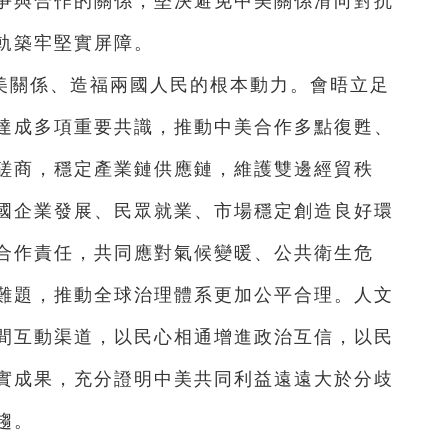
爭與合作的關係，堅決避免中美關係滑向對抗
軌築牢堅實屏障。
美關係、造福兩國人民的根本動力。會晤立足
達成多項重要共識，推動中美合作多點復甦、
磋商，穩定產業鏈供應鏈，維護雙邊經貿秩
國企業發展、民眾就業、市場穩定創造良好環
合作責任，共同應對氣候變暖、公共衛生危
難題，推動全球治理體系更加公平合理。人文
間互動渠道，以民心相通增進政治互信，以民
實成果，充分證明中美共同利益遠遠大於分歧
趨。