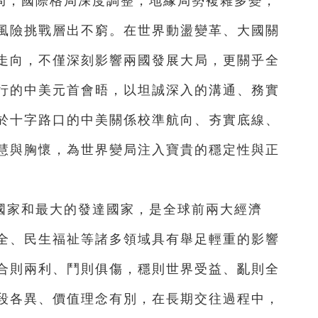
局，國際格局深度調整，地緣局勢複雜多變，
風險挑戰層出不窮。在世界動盪變革、大國關
走向，不僅深刻影響兩國發展大局，更關乎全
行的中美元首會晤，以坦誠深入的溝通、務實
於十字路口的中美關係校準航向、夯實底線、
慧與胸懷，為世界變局注入寶貴的穩定性與正
國家和最大的發達國家，是全球前兩大經濟
全、民生福祉等諸多領域具有舉足輕重的影響
合則兩利、鬥則俱傷，穩則世界受益、亂則全
段各異、價值理念有別，在長期交往過程中，