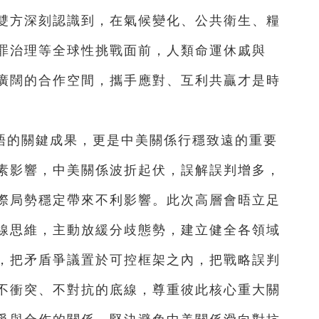
雙方深刻認識到，在氣候變化、公共衛生、糧
罪治理等全球性挑戰面前，人類命運休戚與
廣闊的合作空間，攜手應對、互利共贏才是時
晤的關鍵成果，更是中美關係行穩致遠的重要
素影響，中美關係波折起伏，誤解誤判增多，
際局勢穩定帶來不利影響。此次高層會晤立足
線思維，主動放緩分歧態勢，建立健全各領域
，把矛盾爭議置於可控框架之內，把戰略誤判
不衝突、不對抗的底線，尊重彼此核心重大關