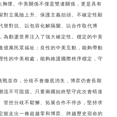
大胸懷。中美關係不僅是雙邊關係，更是具有
裂對立風險上升、保護主義抬頭、不確定性顯
代替對抗、以包容化解隔閡、以合作取代博
，為動盪世界注入了強大確定性。穩定的中美
進億萬民眾福祉；良性的中美互動，能夠帶動
理性的中美相處，能夠維護國際秩序穩定，守
挑戰並存，分歧不會徹底消失，博弈仍會長期
潮流不可阻擋。只要兩國始終堅守此次會晤達
、管控分歧不鬆懈、拓展合作不停步，堅持求
定能走出一條超越零和博弈、跨越歷史宿命的