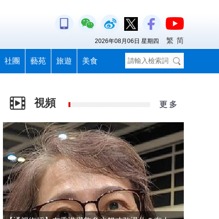
繁
简
2026年08月06日 星期四
社團
藝苑
旅遊
美食
視頻
更 多