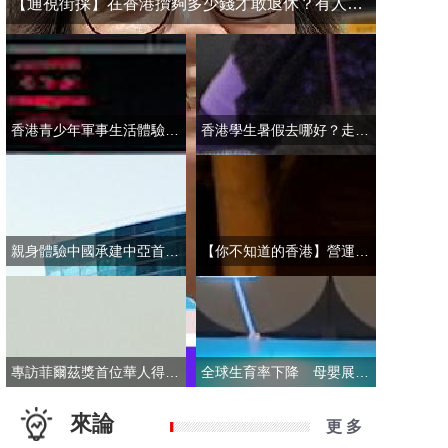
【通視街採】在香港攢夠多少錢才敢退休？有人退而不休，有人放眼大灣區
香港青少年軍事生活體驗營開營 學員激動表示：期待又緊張！
香港學生暑假去哪好？走進故宮“當金匠”！
親身體驗中國承建中亞首條無人駕駛輕軌 市民點讚“太酷了”：28分鐘穿越整座城
【你不知道的香港】營運不到一年乘客破50萬！香港“落日飛車”為何那麼火？
專訪菲爾茲獎首位華人得主丘成桐：期待中國本土培養學者拿下菲爾茲獎
全球生育率下降 母嬰展卻依舊火爆 商家：小市場反而催生了新商機
來論
更 多