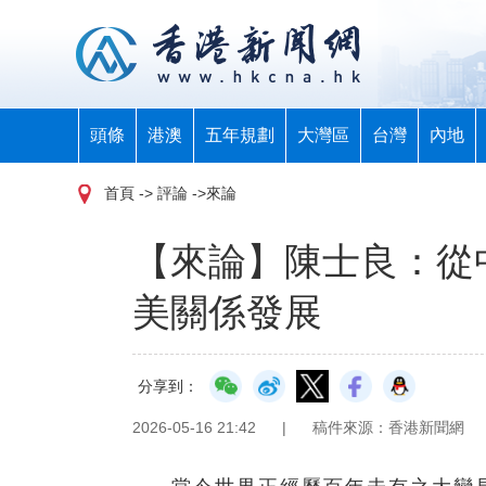
頭條
港澳
五年規劃
大灣區
台灣
內地
首頁
-> 評論 ->來論
【來論】陳士良：從
美關係發展
分享到：
2026-05-16 21:42
|
稿件來源：香港新聞網