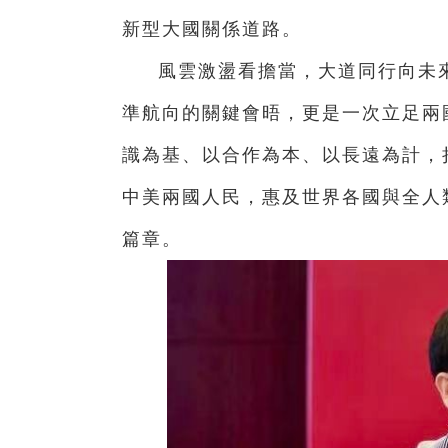
新型大國關係道路。
風雲激
盪
看擔當，大道同行向未
準航向的關鍵會晤，更是一次立足兩
識為基、以合作為本、以長遠為計，
中美兩國人民，惠及世界各國與全人
篇章。