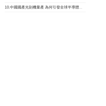
10.中國國產光刻機量產 為何引發全球半導體行業巨震？