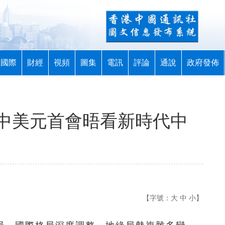
國際
財經
視頻
圖集
電訊
評論
通說
政府發佈
中美元首會晤看新時代中
【字號：
大
中
小
】