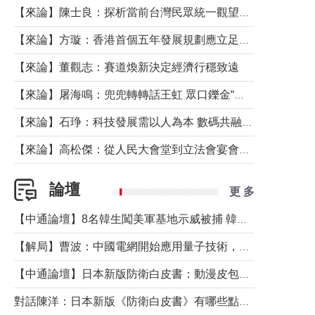
【來論】陳士良：探析當前台灣民眾統一觀望心態的深層成因
【來論】方璇：香港首個五年發展規劃應立足民生務實前行
【來論】董觀志：賽道煥新決定經濟行穩致遠
【來論】屠海鳴：兜兜轉轉話王虹 眾口鑠金“一邊倒”
【來論】石琤：科技發展需以人為本 數碼共融不應讓長者放棄傳統生活方式
【來論】高松傑：從人民大會堂到立法會宴會廳——香港管治新範式的完整拼圖
論壇
更 多
【中通論壇】8名韓生闖美軍基地示威被捕 韓國年輕人反美情緒從何而來？
【解局】曹波：中國電網開始應用量子技術，以後會不再停電嗎？
【中通論壇】日本新版防衛白皮書：動漫皮包藏不住軍國野心
對話陳洋：日本新版《防衛白皮書》有哪些點值得警惕？