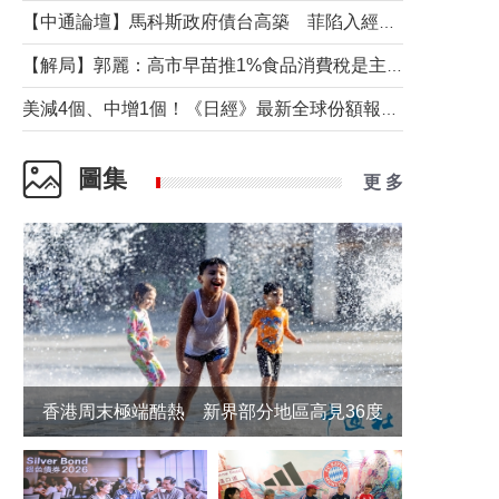
【中通論壇】馬科斯政府債台高築 菲陷入經濟困境與南海對抗惡循環？
【解局】郭麗：高市早苗推1%食品消費稅是主動作為還是被迫“飲鴆止渴”
美減4個、中增1個！《日經》最新全球份額報告透露了什麼？
圖集
更 多
香港周末極端酷熱 新界部分地區高見36度