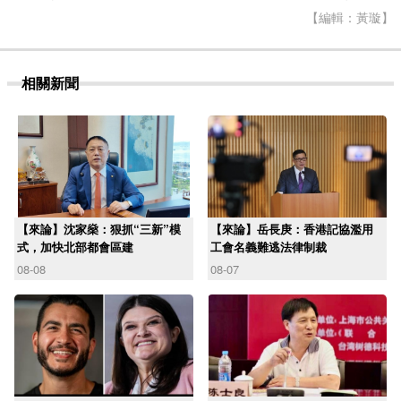
【編輯：黃璇】
相關新聞
【來論】沈家燊：狠抓“三新”模
【來論】岳長庚：香港記協濫用
式，加快北部都會區建
工會名義難逃法律制裁
08-08
08-07