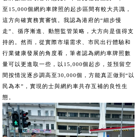
至15,000個網約車牌照的起步區間有較大共識，
這方向確實務實審慎。我認為港府的“細步慢
走”、循序漸進、動態監管策略，大方向是值得支
持的。然而，從實際市場需求、市民出行體驗和
行業健康發展的角度看，筆者認為網約車牌照數
量可以更進取一些，以15,000個起步，並預留空
間按情況逐步調高至30,000個，方能真正做到“以
民為本”，實現的士與網約車共存互補的良性生
態。