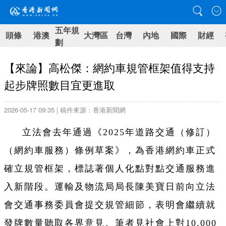
五年規
頭條
港澳
大灣區
台灣
內地
國際
財經
劃
【來論】高松傑：網約車規管框架值得支持
起步牌照數目宜更進取
2026-05-17 09:35 | 稿件來源：香港新聞網
立法會去年通過《2025年道路交通（修訂）
（網約車服務）條例草案》，為香港網約車正式
確立規管框架，標誌著個人化點對點交通服務進
入新階段。運輸及物流局局長陳美寶日前向立法
會交通事務委員會提交規管細節，表明會繼續就
發牌數量聽取各界意見。筆者見社會上對10,000