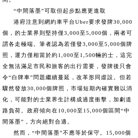
“中間落墨”可取但起步點應更進取
港府注意到網約車平台Uber要求發牌30,000
個，的士業界則堅持僅3,000至5,000個，兩者可
謂各走極端。筆者認為若僅發3,000至5,000個牌
照，運力僅相當於約1,000至1,500輛的士，這完
全無法滿足市民和旅客的出行需要，發牌後只會
令“白牌車”問題繼續蔓延，改革形同虛設。但若
驟然發放30,000個牌照，市場短期內確實難以消
化，可能對的士業界生計構成過度衝擊，加劇道
路負荷。政府傾向在10,000至15,000個區間“中
間落墨”，方向絕對合適。
然而，“中間落墨”不應等於保守。15,000個