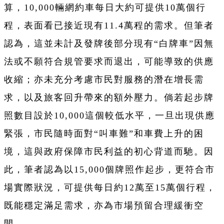
算，10,000輛網約車每日大約可提供10萬個行
程，表面看已接近現有11.4萬程的需求。但筆者
認為，這並未計及發牌後部分現有“白牌車”因無
法或不願符合規管要求而退出，可能導致的供應
收縮；亦未充分考慮市民對服務的潛在增長需
求，以及旅客回升帶來的額外壓力。倘若起步牌
照數目設於10,000這個較低水平，一旦出現供應
緊張，市民隨時面對“叫車難”和車費上升的困
境，這與政府保障市民利益的初心背道而馳。因
此，筆者認為以15,000個牌照作起步，更符合市
場實際狀況，可提供每日約12萬至15萬個行程，
既能穩定滿足需求，亦為市場預留合理緩衝空
間。