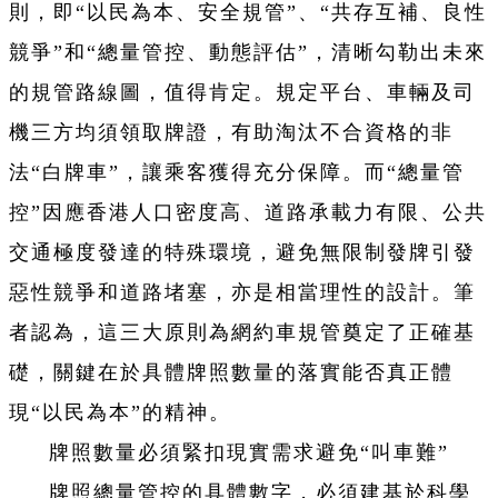
則，即“以民為本、安全規管”、“共存互補、良性
競爭”和“總量管控、動態評估”，清晰勾勒出未來
的規管路線圖，值得肯定。規定平台、車輛及司
機三方均須領取牌證，有助淘汰不合資格的非
法“白牌車”，讓乘客獲得充分保障。而“總量管
控”因應香港人口密度高、道路承載力有限、公共
交通極度發達的特殊環境，避免無限制發牌引發
惡性競爭和道路堵塞，亦是相當理性的設計。筆
者認為，這三大原則為網約車規管奠定了正確基
礎，關鍵在於具體牌照數量的落實能否真正體
現“以民為本”的精神。
牌照數量必須緊扣現實需求避免“叫車難”
牌照總量管控的具體數字，必須建基於科學