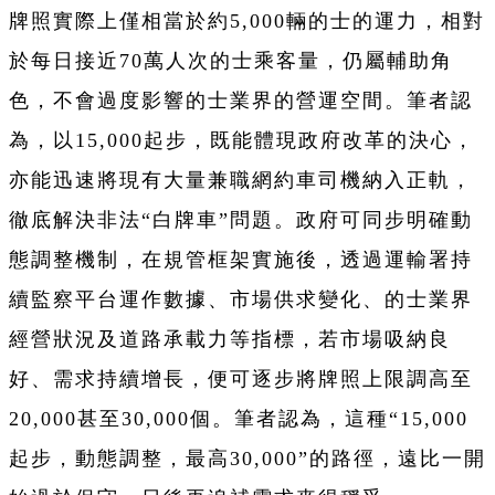
牌照實際上僅相當於約5,000輛的士的運力，相對
於每日接近70萬人次的士乘客量，仍屬輔助角
色，不會過度影響的士業界的營運空間。筆者認
為，以15,000起步，既能體現政府改革的決心，
亦能迅速將現有大量兼職網約車司機納入正軌，
徹底解決非法“白牌車”問題。政府可同步明確動
態調整機制，在規管框架實施後，透過運輸署持
續監察平台運作數據、市場供求變化、的士業界
經營狀況及道路承載力等指標，若市場吸納良
好、需求持續增長，便可逐步將牌照上限調高至
20,000甚至30,000個。筆者認為，這種“15,000
起步，動態調整，最高30,000”的路徑，遠比一開