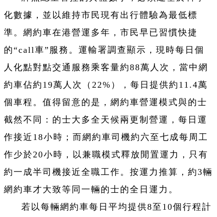
化數據，並以維持市民現有出行體驗為最低標
準。網約車在港營運多年，市民早已習慣快捷
的“call車”服務。運輸署調查顯示，現時每日個
人化點對點交通服務乘客量約88萬人次，當中網
約車佔約19萬人次（22%），每日提供約11.4萬
個車程。值得留意的是，網約車營運模式與的士
截然不同：的士大多全天候兩更制營運，每日運
作接近18小時；而網約車司機約六至七成每周工
作少於20小時，以兼職模式釋放閒置運力，只有
約一成半司機接近全職工作。按運力推算，約3輛
網約車才大致等同一輛的士的全日運力。
若以每輛網約車每日平均提供8至10個行程計