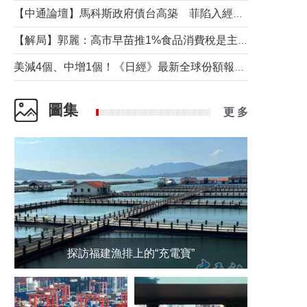
【中通論壇】馬科斯政府債台高築 菲陷入經濟困境與南海對抗惡循環？
【解局】郭麗：高市早苗推1%食品消費稅是主動作為還是被迫“飲鴆止渴”
美減4個、中增1個！《日經》最新全球份額報告透露了什麼？
圖集
更 多
探訪福建漁排上的“充電寶”