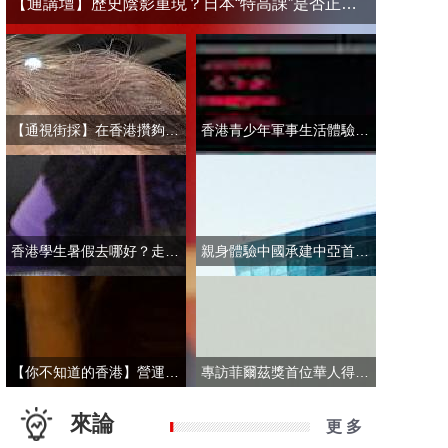
【通講壇】歷史陰影重現？日本“特高課”是否正在借殼還魂
【通視街採】在香港攢夠多少錢才敢退休？有人退而不休，有人放眼大灣區
香港青少年軍事生活體驗營開營 學員激動表示：期待又緊張！
香港學生暑假去哪好？走進故宮“當金匠”！
親身體驗中國承建中亞首條無人駕駛輕軌 市民點讚“太酷了”：28分鐘穿越整座城
【你不知道的香港】營運不到一年乘客破50萬！香港“落日飛車”為何那麼火？
專訪菲爾茲獎首位華人得主丘成桐：期待中國本土培養學者拿下菲爾茲獎
來論
更 多