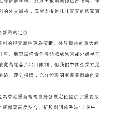
定等多個領域。雙方主被動關係已然逆轉。筆
剛的外交風格，底層支撐是扎扎實實的國家實
全新戰略定位
談判的現實屬性更為清晰。外界期待的重大經
訂單、航空設備合作等領域成果未如外媒早前
放寬高端晶片出口限制，但我們中國企業立足
追隨、即刻採購，充分體現國家產業戰略的定
也為香港重新審視自身發展定位提供了重要啟
全新部署高度契合。新規劃明確香港“十個中