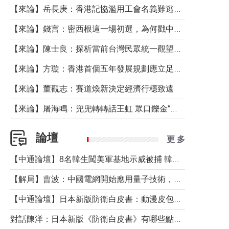
【來論】岳長庚：香港記協濫用工會名義難逃法律制裁
【來論】錢言：密西根這一場初選，為何戳中了兩黨最痛的神經？
【來論】陳士良：探析當前台灣民眾統一觀望心態的深層成因
【來論】方璇：香港首個五年發展規劃應立足民生務實前行
【來論】董觀志：賽道煥新決定經濟行穩致遠
【來論】屠海鳴：兜兜轉轉話王虹 眾口鑠金“一邊倒”
論壇
更 多
【中通論壇】8名韓生闖美軍基地示威被捕 韓國年輕人反美情緒從何而來？
【解局】曹波：中國電網開始應用量子技術，以後會不再停電嗎？
【中通論壇】日本新版防衛白皮書：動漫皮包藏不住軍國野心
對話陳洋：日本新版《防衛白皮書》有哪些點值得警惕？