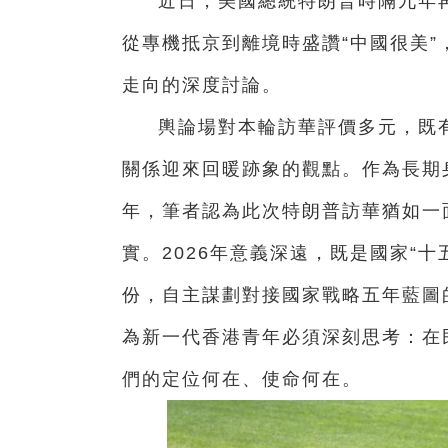
近日，美國總統特朗普時隔九年
從專機抵京到離境時盛讚“中國很美
走向的深度討論。
輿論場對本輪訪華評價多元，既
關係迎來回暖跡象的觀點。作為長期
年，筆者認為此次特朗普訪華猶如一
實。2026年意義深遠，既是國家“
份，自主謀劃對接國家戰略五年藍圖
為新一代香港青年必須深刻思考：在
們的定位何在、使命何在。