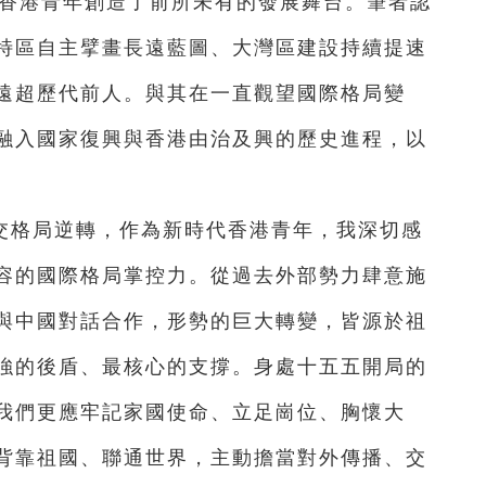
為香港青年創造了前所未有的發展舞台。筆者認
特區自主擘畫長遠藍圖、大灣區建設持續提速
遠超歷代前人。與其在一直觀望國際格局變
融入國家復興與香港由治及興的歷史進程，以
交格局逆轉，作為新時代香港青年，我深切感
容的國際格局掌控力。從過去外部勢力肆意施
與中國對話合作，形勢的巨大轉變，皆源於祖
強的後盾、最核心的支撐。身處十五五開局的
我們更應牢記家國使命、立足崗位、胸懷大
背靠祖國、聯通世界，主動擔當對外傳播、交