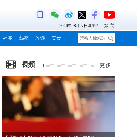
繁
简
2026年08月07日 星期五
社團
藝苑
旅遊
美食
視頻
更 多