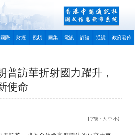
國際
財經
視頻
圖集
電訊
評論
通說
政府發佈
朗普訪華折射國力躍升，
新使命
【字號：
大
中
小
】