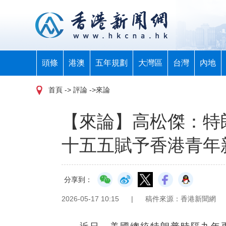
頭條
港澳
五年規劃
大灣區
台灣
內地
首頁
-> 評論 ->來論
【來論】高松傑：特
十五五賦予香港青年
分享到：
2026-05-17 10:15
|
稿件來源：香港新聞網