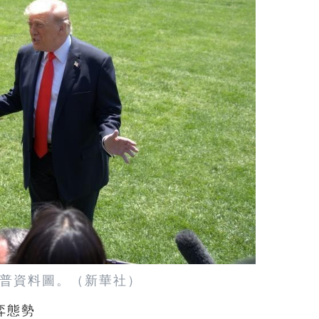
普資料圖。（新華社）
弈態勢