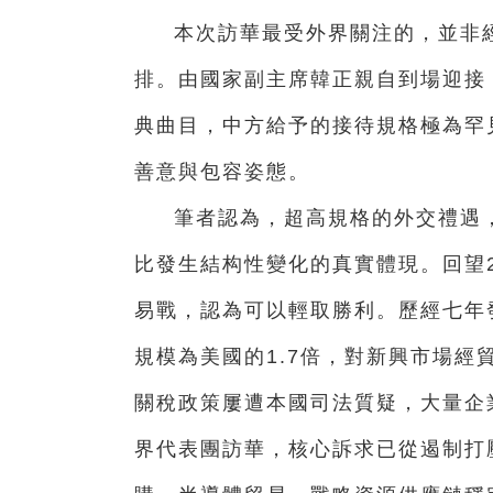
本次訪華最受外界關注的，並非
排。由國家副主席韓正親自到場迎接
典曲目，中方給予的接待規格極為罕
善意與包容姿態。
筆者認為，超高規格的外交禮遇
比發生結构性變化的真實體現。回望2
易戰，認為可以輕取勝利。歷經七年發
規模為美國的1.7倍，對新興市場
關稅政策屢遭本國司法質疑，大量企
界代表團訪華，核心訴求已從遏制打