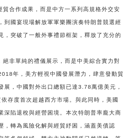
經貿合作成果，而是中方一系列高規格外交安
，到國宴現場解放軍軍樂團演奏特朗普競選經
見，突破了一般外事禮節框架，釋放了充分的
，絕非單純的禮儀展示，而是中美綜合實力對
018年，美方輕視中國發展潛力，肆意發動貿
展，中國對外出口總額已達3.78萬億美元，
經貿依存度首次超越西方市場。與此同時，美國
業深陷退稅與經營困境。本次特朗普率龐大商
壓，轉為風險化解與經貿紓困，涵蓋美債認