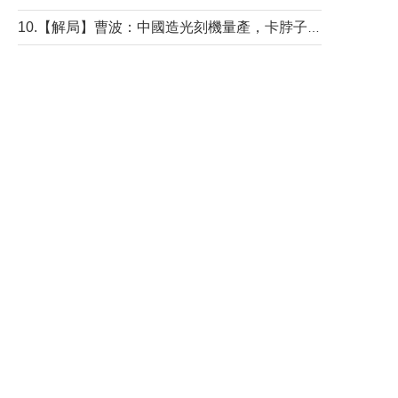
10.【解局】曹波：中國造光刻機量產，卡脖子問題有無解決？