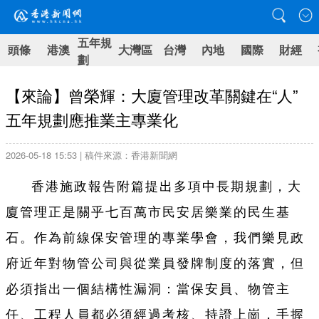
五年規
頭條
港澳
大灣區
台灣
內地
國際
財經
劃
【來論】曾榮輝：大廈管理改革關鍵在“人”
五年規劃應推業主專業化
2026-05-18 15:53 | 稿件來源：香港新聞網
香港施政報告附篇提出多項中長期規劃，大
廈管理正是關乎七百萬市民安居樂業的民生基
石。作為前線保安管理的專業學會，我們樂見政
府近年對物管公司與從業員發牌制度的落實，但
必須指出一個結構性漏洞：當保安員、物管主
任、工程人員都必須經過考核、持證上崗，手握