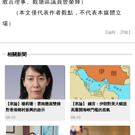
敢言理事、
觀塘區議員曾榮輝）
（本文僅代表作者觀點，不代表本媒體立
場）
【編輯：譚暢】
相關新聞
【來論】楊莉珊：雲南懸崖雙梯
【來論】 錢言：伊朗對美大幅提
對香港鄉村振興的啟示
高重開海峽門檻的底氣
08-10
08-10