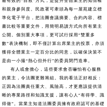
最有效的“自救”方式，是提升全體業主的知情權
和親身參與度。民政署可牽頭為每一屋苑建立標
準化電子平台，把法團會議摘要、合約內容、標
書比較等重要文件，用簡明易讀方式向所有業主
公開。個別重大事項，更可試行採用“雙重多
數”表決機制，即不僅計算出席業主的投票，亦須
獲得全體業主一定百分比的同意，以確保決策不
是由一小撮“熱心但外行”的委員閉門造車。
有人或會擔心，這些要求會否嚇怕有心服務
的業主，令法團更難籌組。我的看法正好相反：
正因為法團責任重大、風險高，才更應該提供清
晰的專業路徑和知識支援，讓有心人“有得學、識
得做”。當業主知道法團委員擁有政府認可的基礎