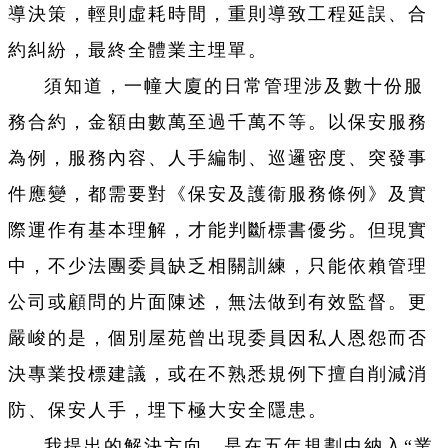
導決策，輕則虛耗時間，重則導致工程延誤、合
約糾紛，最終全體業主埋單。
須知道，一幢大廈的日常管理涉及數十份服
務合約，金額由數萬至過千萬不等。以保安服務
為例，服務內容、人手編制、巡邏密度、突發事
件應變，都需要對《保安及護衞服務條例》及實
際運作有基本理解，才能判斷標書優劣。但現實
中，不少法團委員缺乏相關訓練，只能依賴管理
公司或顧問的片面陳述，無法做到有效監督。更
嚴峻的是，個別屋苑曾出現委員因私人恩怨而否
決專業投標建議，或在不熟悉規例下擅自削減消
防、保安人手，埋下極大安全隱患。
我提出的解決方向，是在五年規劃中納入“業