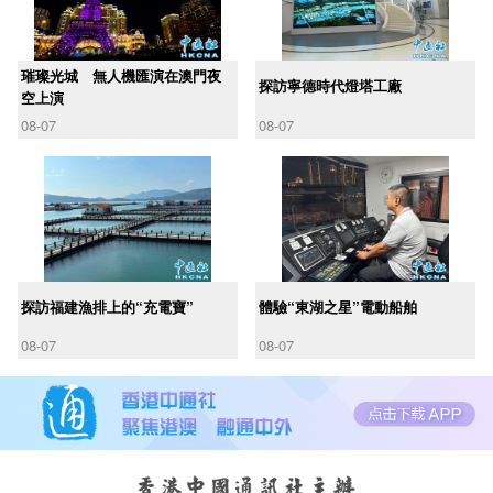
璀璨光城 無人機匯演在澳門夜
探訪寧德時代燈塔工廠
空上演
08-07
08-07
探訪福建漁排上的“充電寶”
體驗“東湖之星”電動船舶
08-07
08-07