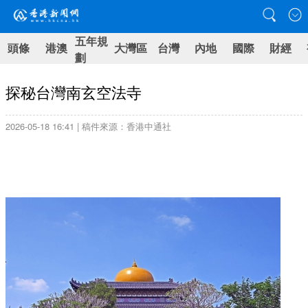
五年規
頭條
港澳
大灣區
台灣
內地
國際
財經
劃
探秘台灣南玄空法寺
2026-05-18 16:41 | 稿件來源：香港中通社