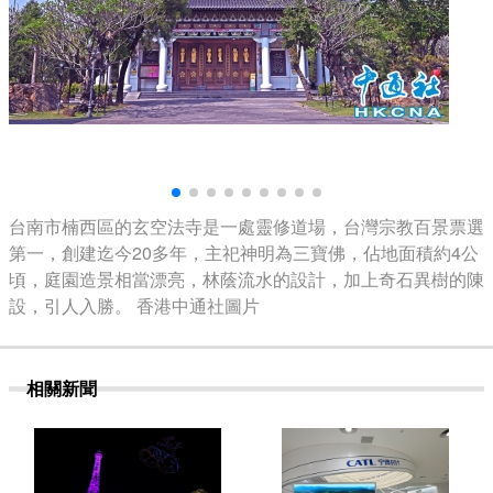
台南市楠西區的玄空法寺是一處靈修道場，台灣宗教百景票選
第一，創建迄今20多年，主祀神明為三寶佛，佔地面積約4公
頃，庭園造景相當漂亮，林蔭流水的設計，加上奇石異樹的陳
設，引人入勝。 香港中通社圖片
相關新聞