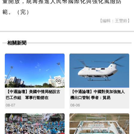
量開放，統籌推進人民幣國際化與強化風險防
範。（完）
【編輯：王豐鈴】
相關新聞
【中通論壇】美國中情局秘設古
【中通論壇】中國對美加強無人
巴工作組 軍事行動箭在
機出口管制 學者：貿易
08-07
08-06