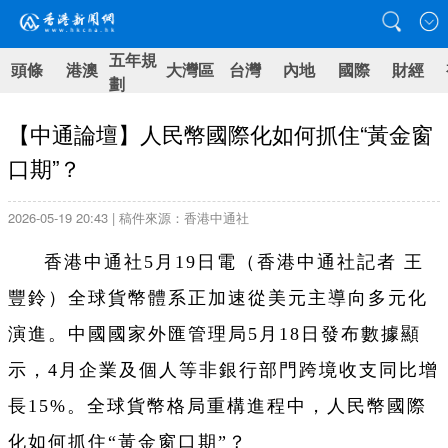
五年規
頭條
港澳
大灣區
台灣
內地
國際
財經
劃
【中通論壇】人民幣國際化如何抓住“黃金窗
口期”？
2026-05-19 20:43 | 稿件來源：香港中通社
香港中通社5月19日電（香港中通社記者 王
豐鈴）全球貨幣體系正加速從美元主導向多元化
演進。中國國家外匯管理局5月18日發布數據顯
示，4月企業及個人等非銀行部門跨境收支同比增
長15%。全球貨幣格局重構進程中，人民幣國際
化如何抓住“黃金窗口期”？