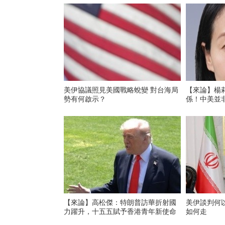
美伊協議照見美國戰略蛻變 對台海局
【來論】楊
勢有何啟示？
係！中美並非
【來論】高松傑：特朗普訪華折射國
美伊談判何
力躍升，十五五賦予香港青年新使命
如何走