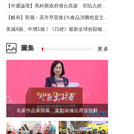
【中通論壇】馬科斯政府債台高築 菲陷入經濟困境與南海對抗惡循環？
【解局】郭麗：高市早苗推1%食品消費稅是主動作為還是被迫“飲鴆止渴”
美減4個、中增1個！《日經》最新全球份額報告透露了什麼？
圖集
更 多
名家作品展開幕 葉劉淑儀出席並致辭