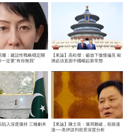
莉珊：建設性戰略穩定關
【來論】高松傑：籲放下傲慢偏見 歐
一定要“有你無我”
洲必須直面中國崛起新常態
以陷入深度僵持 三種劇本
【來論】陳士良：僵局難破，前路漫
漫──美伊談判前景深度分析