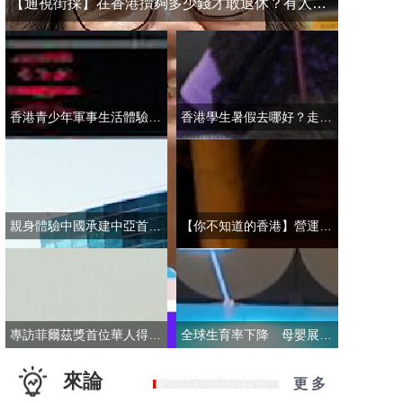
【通視街採】在香港攢夠多少錢才敢退休？有人退而不休，有人放眼大灣區
香港青少年軍事生活體驗營開營 學員激動表示：期待又緊張！
香港學生暑假去哪好？走進故宮“當金匠”！
親身體驗中國承建中亞首條無人駕駛輕軌 市民點讚“太酷了”：28分鐘穿越整座城
【你不知道的香港】營運不到一年乘客破50萬！香港“落日飛車”為何那麼火？
專訪菲爾茲獎首位華人得主丘成桐：期待中國本土培養學者拿下菲爾茲獎
全球生育率下降 母嬰展卻依舊火爆 商家：小市場反而催生了新商機
來論
更 多