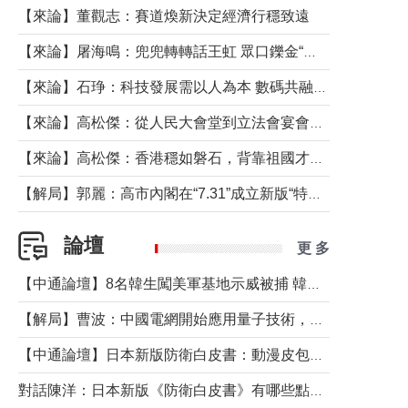
【來論】董觀志：賽道煥新決定經濟行穩致遠
【來論】屠海鳴：兜兜轉轉話王虹 眾口鑠金“一邊倒”
【來論】石琤：科技發展需以人為本 數碼共融不應讓長者放棄傳統生活方式
【來論】高松傑：從人民大會堂到立法會宴會廳——香港管治新範式的完整拼圖
【來論】高松傑：香港穩如磐石，背靠祖國才是真正的“終極護城河”
【解局】郭麗：高市內閣在“7.31”成立新版“特高課”意欲何為？
論壇
更 多
【中通論壇】8名韓生闖美軍基地示威被捕 韓國年輕人反美情緒從何而來？
【解局】曹波：中國電網開始應用量子技術，以後會不再停電嗎？
【中通論壇】日本新版防衛白皮書：動漫皮包藏不住軍國野心
對話陳洋：日本新版《防衛白皮書》有哪些點值得警惕？