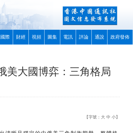
國際
財經
視頻
圖集
電訊
評論
通說
政府發佈
俄美大國博弈：三角格局
【字號：
大
中
小
】