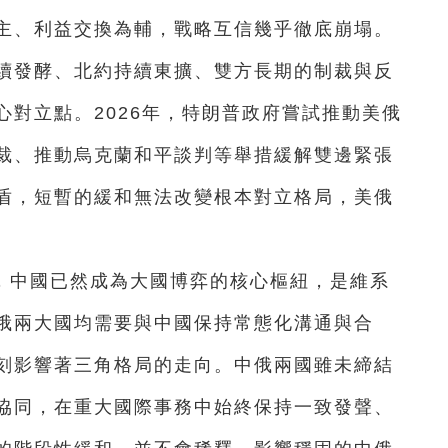
主、利益交換為輔，戰略互信幾乎徹底崩塌。
續發酵、北約持續東擴、雙方長期的制裁與反
對立點。2026年，特朗普政府嘗試推動美俄
裁、推動烏克蘭和平談判等舉措緩解雙邊緊張
盾，短暫的緩和無法改變根本對立格局，美俄
。
，中國已然成為大國博弈的核心樞紐，是維系
俄兩大國均需要與中國保持常態化溝通與合
刻影響著三角格局的走向。中俄兩國雖未締結
協同，在重大國際事務中始終保持一致發聲、