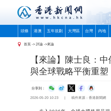
頭條
港澳
五年規劃
大灣區
台灣
內地
首頁
-> 評論 ->來論
【來論】陳士良：中
與全球戰略平衡重塑
分享到：
2026-05-20 10:23
|
稿件來源：香港新聞網