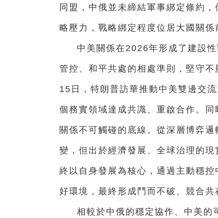
同盟，中俄並未締結軍事綁定條約，
略壓力，戰略綁定程度位居大國關係
中美關係在2026年形成了建設
管控、和平共處的相處準則，堅守不脫
15日，特朗普訪華推動中美雙邊交
個務實領域達成共識、重啟合作。同
關係不可觸碰的底線。從深層博弈邏
變，但出於經濟發展、全球治理的現
終以自身發展為核心，通過主動穩控
好環境，最終形成鬥而不破、競合共
相較於中俄的穩定協作、中美的