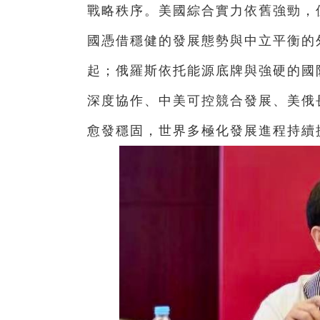
戰略秩序。美國綜合實力依舊強勁，
國憑借穩健的發展態勢與中立平衡的
起；俄羅斯依托能源底牌與強硬的國
深度協作、中美可控競合發展、美俄
愈發穩固，世界多極化發展進程持續