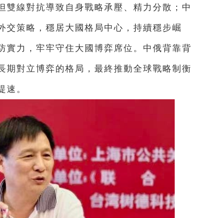
但雙線對抗導致自身戰略承壓、精力分散；中
外交策略，穩居大國格局中心，持續穩步崛
防實力，牢牢守住大國博弈席位。中俄背靠背
長期對立博弈的格局，最終推動全球戰略制衡
提速。