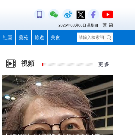
繁
简
2026年08月06日 星期四
社團
藝苑
旅遊
美食
視頻
更 多