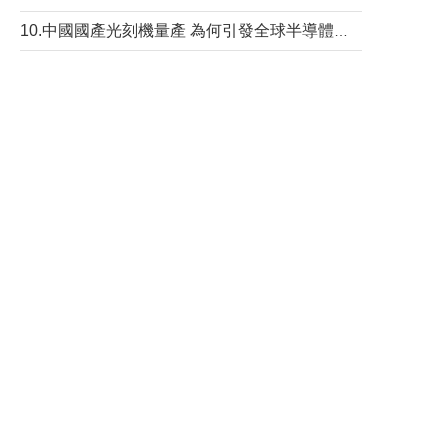
10.中國國產光刻機量產 為何引發全球半導體行業巨震？