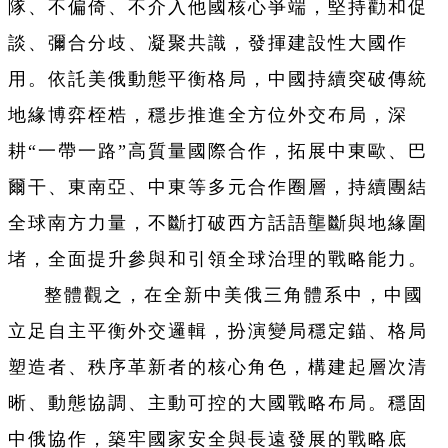
隊、不偏倚、不介入他國核心爭端，堅持勸和促
談、彌合分歧、凝聚共識，發揮建設性大國作
用。依託美俄動態平衡格局，中國持續突破傳統
地緣博弈桎梏，穩步推進全方位外交布局，深
耕“一帶一路”高質量國際合作，拓展中東歐、巴
爾干、東南亞、中東等多元合作圈層，持續團結
全球南方力量，不斷打破西方話語壟斷與地緣圍
堵，全面提升參與和引領全球治理的戰略能力。
整體觀之，在全新中美俄三角體系中，中國
立足自主平衡外交邏輯，扮演變局穩定錨、格局
塑造者、秩序革新者的核心角色，構建起層次清
晰、動態協調、主動可控的大國戰略布局。穩固
中俄協作，築牢國家安全與長遠發展的戰略底