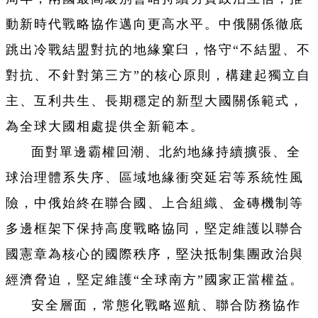
動新時代戰略協作邁向更高水平。中俄關係徹底
跳出冷戰結盟對抗的地緣窠臼，恪守“不結盟、不
對抗、不針對第三方”的核心原則，構建起獨立自
主、互利共生、長期穩定的新型大國關係範式，
為全球大國相處提供全新範本。
面對單邊霸權回潮、北約地緣持續擴張、全
球治理體系失序、區域地緣衝突延宕等系統性風
險，中俄始終在聯合國、上合組織、金磚機制等
多邊框架下保持高度戰略協同，堅定維護以聯合
國憲章為核心的國際秩序，堅決抵制集團政治與
經濟脅迫，堅定維護“全球南方”國家正當權益。
安全層面，常態化戰略巡航、聯合防務協作