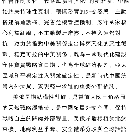
性合作制度化、戰略風險可控化”的新階段。中國
始終秉持理性克制、穩慎務實的外交姿態，主動
搭建溝通護欄、完善危機管控機制、嚴守國家核
心利益紅線，不主動製造摩擦，不捲入陣營對
抗，致力於推動中美關係走出博弈惡化的惡性循
環。穩定可控的中美關係，既為中國現代化建設
守住寶貴戰略窗口期，也為全球經濟復甦、亞太
區域和平穩定注入關鍵確定性，是新時代中國統
籌內外大局、實現穩中求進的重要外部依託。
美俄長期結構性對峙，是當前大國三角格局
的天然戰略緩衝帶，是中國拓展外交空間、保持
戰略自主的關鍵外部變量。美俄矛盾根植於北約
東擴、地緣利益爭奪、安全體系分歧與全球話語