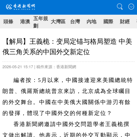
五年規
頭條
港澳
大灣區
台灣
內地
國際
財經
劃
【解局】王義桅：变局定锚与格局塑造 中美
俄三角关系的中国外交新定位
2026-05-21 15:17 | 稿件來源：香港新聞網
編者按：5月以來，中國接連迎來美國總統特
朗普、俄羅斯總統普京來訪，北京成為全球矚目
的外交舞台。中國在中美俄大國關係中游刃有餘
的發揮，體現了中國外交的何種新定位？
香港新聞網邀請中國外交問題學者王義桅撰
文做出解讀。他表示，近期的外交互動顯示，中