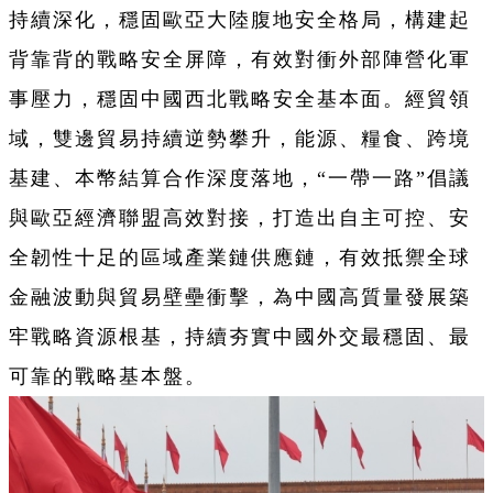
持續深化，穩固歐亞大陸腹地安全格局，構建起
背靠背的戰略安全屏障，有效對衝外部陣營化軍
事壓力，穩固中國西北戰略安全基本面。經貿領
域，雙邊貿易持續逆勢攀升，能源、糧食、跨境
基建、本幣結算合作深度落地，“一帶一路”倡議
與歐亞經濟聯盟高效對接，打造出自主可控、安
全韌性十足的區域產業鏈供應鏈，有效抵禦全球
金融波動與貿易壁壘衝擊，為中國高質量發展築
牢戰略資源根基，持續夯實中國外交最穩固、最
可靠的戰略基本盤。