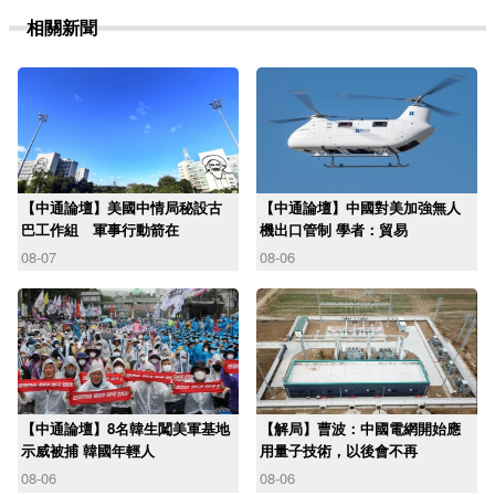
相關新聞
【中通論壇】美國中情局秘設古
【中通論壇】中國對美加強無人
巴工作組 軍事行動箭在
機出口管制 學者：貿易
08-07
08-06
【中通論壇】8名韓生闖美軍基地
【解局】曹波：中國電網開始應
示威被捕 韓國年輕人
用量子技術，以後會不再
08-06
08-06