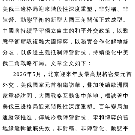
美俄三邊格局迎來階段性深度重塑，非對稱、非
陣營、動態平衡的新型大國三角關係正式成型。
中國將持續堅守獨立自主的和平外交政策，以動
態平衡駕馭複雜大國博弈，以務實合作化解地緣
分歧，以多邊主義抵制陣營對抗，持續優化中美
俄三角戰略布局。文章全文如下：
2026年5月，北京迎來年度最高規格密集元首
外交，美俄國家元首相繼訪華，叠加後續歐洲國
家重磅訪問，大國戰略互動集中落地，標誌著中
美俄三邊格局迎來階段性深度重塑。百年變局加
速縱深推進，傳統冷戰陣營對抗、零和博弈的舊
地緣邏輯徹底失效，非對稱、非陣營化、動態平