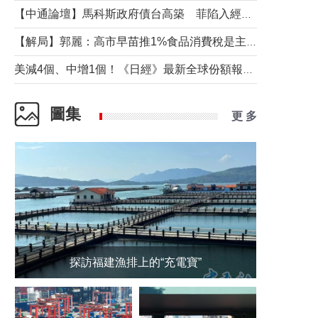
【中通論壇】馬科斯政府債台高築 菲陷入經濟困境與南海對抗惡循環？
【解局】郭麗：高市早苗推1%食品消費稅是主動作為還是被迫“飲鴆止渴”
美減4個、中增1個！《日經》最新全球份額報告透露了什麼？
圖集
更 多
探訪福建漁排上的“充電寶”