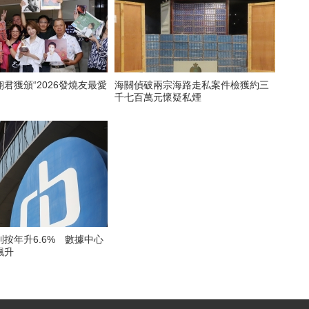
君獲頒“2026發燒友最愛
海關偵破兩宗海路走私案件檢獲約三
千七百萬元懷疑私煙
按年升6.6% 數據中心
飆升