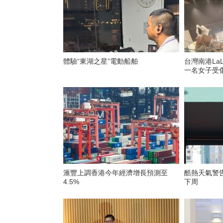
體驗“東湖之星”電動船舶
台灣南港La
一名女子受
滙豐上調香港今年經濟增長預測至
酷熱天氣警
4.5%
下周