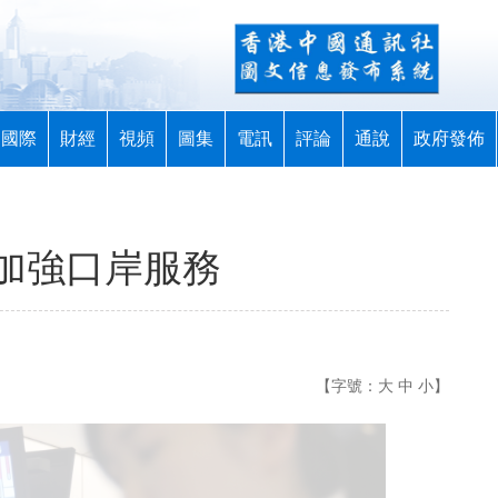
國際
財經
視頻
圖集
電訊
評論
通說
政府發佈
加強口岸服務
【字號：
大
中
小
】