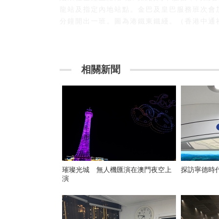
龍站及指定內地站點。金巴及皇巴服務班次會
分鐘開出一班。圖為港鐵東鐵綫。（香港中通社
相關新聞
璀璨光城 無人機匯演在澳門夜空上
探訪寧德時
演