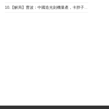
10.【解局】曹波：中國造光刻機量產，卡脖子問題有無解決？