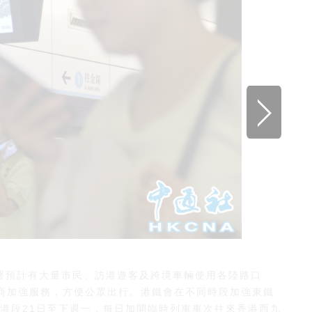
署預計有大量市民、訪港遊客及跨境車輛使用各陸路口
商加強服務，方便公眾出行。港鐵會在不同時段加強東鐵
香港段21日至下週一，每日加開臨時列車車次往來香港西九