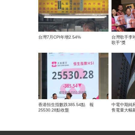
台灣7月CPI年增2.54%
台灣歌手李翊
歌手”獎
香港恒生指數跌385.54點 報
中電中期純利
25530.28點收盤
售電量大幅