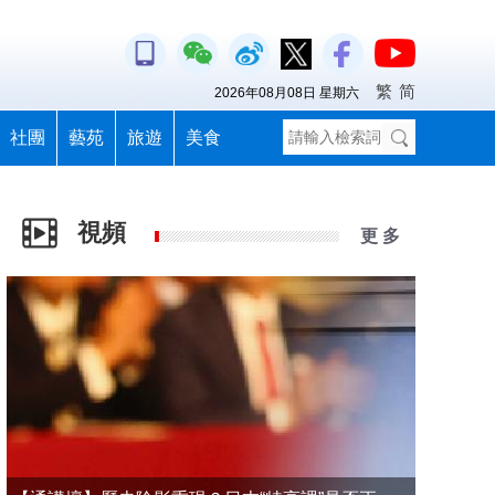
繁
简
2026年08月08日 星期六
社團
藝苑
旅遊
美食
視頻
更 多