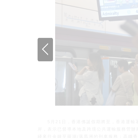
5月21日，香港佛誕假期將至，香港運輸
岸，表示已督導本地及跨境公共運輸服務營辦
綫來往金鐘至羅湖/落馬洲的列車服務；高鐵