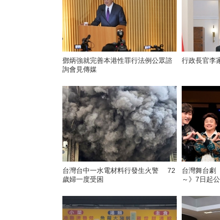
鄧炳強就完善本港性罪行法例公眾諮
行政長官李
詢會見傳媒
台灣台中一水電材料行發生火警 72
台灣舞台劇
歲婦一度受困
～》7日起