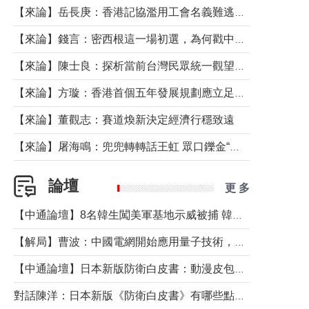
【來論】岳長庚：香港記協濫用工會名義難逃法律制裁
【來論】錢言：密西根這一場初選，為何戳中了兩黨最痛的神經？
【來論】陳士良：探析當前台灣民眾統一觀望心態的深層成因
【來論】方璇：香港首個五年發展規劃應立足民生務實前行
【來論】董觀志：賽道煥新決定經濟行穩致遠
【來論】屠海鳴：兜兜轉轉話王虹 眾口鑠金“一邊倒”
論壇
更 多
【中通論壇】8名韓生闖美軍基地示威被捕 韓國年輕人反美情緒從何而來？
【解局】曹波：中國電網開始應用量子技術，以後會不再停電嗎？
【中通論壇】日本新版防衛白皮書：動漫皮包藏不住軍國野心
對話陳洋：日本新版《防衛白皮書》有哪些點值得警惕？