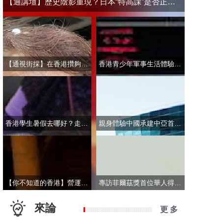
【通講壇】歷史陰影重現？日本“特高課”是否正在借殼還魂
【通視街採】在香港攢夠多少錢才敢退休？有人退而不休，有人放眼大灣區
香港青少年軍事生活體驗營開營 學員激動表示：期待又緊張！
香港學生暑假去哪好？走進故宮“當金匠”！
親身體驗中國承建中亞首條無人駕駛輕軌 市民點讚“太酷了”：28分鐘穿越整座城
【你不知道的香港】營運不到一年乘客破50萬！香港“落日飛車”為何那麼火？
專訪菲爾茲獎首位華人得主丘成桐：期待中國本土培養學者拿下菲爾茲獎
來論
更 多