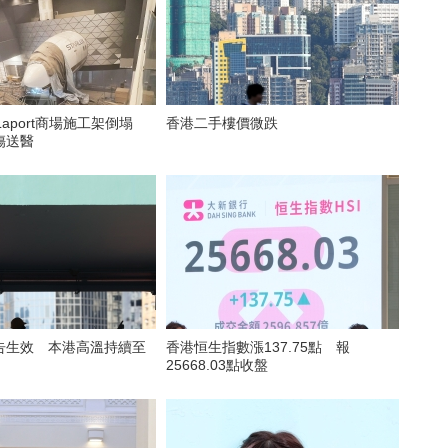
Laport商場施工架倒塌
香港二手樓價微跌
傷送醫
告生效 本港高溫持續至
香港恒生指數漲137.75點 報
25668.03點收盤