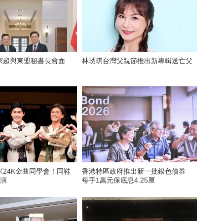
家超與東盟秘書長會面
林琇琪台灣父親節推出新專輯送亡父
《24K金曲同學會！同鞋
香港特區政府推出新一批銀色債券
公演
每手1萬元保底息4.25厘