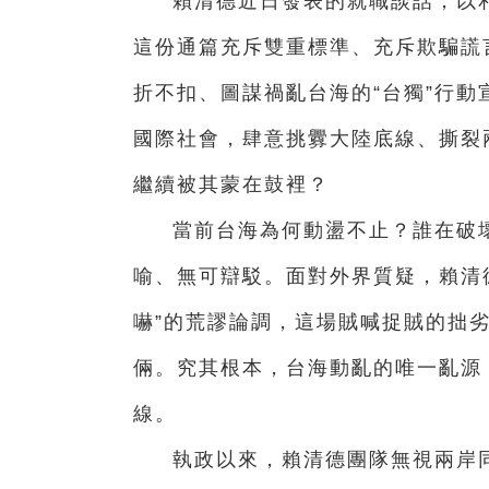
賴清德近日發表的就職談話，以
這份通篇充斥雙重標準、充斥欺騙謊
折不扣、圖謀禍亂台海的“台獨”行
國際社會，肆意挑釁大陸底線、撕裂
繼續被其蒙在鼓裡？
當前台海為何動盪不止？誰在破
喻、無可辯駁。面對外界質疑，賴清
嚇”的荒謬論調，這場賊喊捉賊的拙
倆。究其根本，台海動亂的唯一亂源
線。
執政以來，賴清德團隊無視兩岸