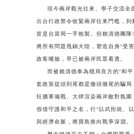
現今兩岸觀光往來、學子交流全
出台行政禁令收緊兩岸往來門檻，到
皆是台當局一手炮製。但賴清德團隊
將所有問題甩鍋大陸，塑造自身“受
政客嘴臉，早已被兩岸民眾看透。
而被賴清德奉為穩局良方的“和平
套政策從頭到尾都是徹頭徹尾的騙局
狂擴軍備戰、大肆渲染兩岸敵對氛圍
假借守護和平之名，行“以武拒統、
與經濟命脈，將寶島推向戰爭深淵。