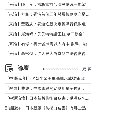
【來論】陳士良：探析當前台灣民眾統一觀望心態的深層成因
【來論】方璇：香港首個五年發展規劃應立足民生務實前行
【來論】董觀志：賽道煥新決定經濟行穩致遠
【來論】屠海鳴：兜兜轉轉話王虹 眾口鑠金“一邊倒”
【來論】石琤：科技發展需以人為本 數碼共融不應讓長者放棄傳統生活方式
【來論】高松傑：從人民大會堂到立法會宴會廳——香港管治新範式的完整拼圖
論壇
更 多
【中通論壇】8名韓生闖美軍基地示威被捕 韓國年輕人反美情緒從何而來？
【解局】曹波：中國電網開始應用量子技術，以後會不再停電嗎？
【中通論壇】日本新版防衛白皮書：動漫皮包藏不住軍國野心
對話陳洋：日本新版《防衛白皮書》有哪些點值得警惕？