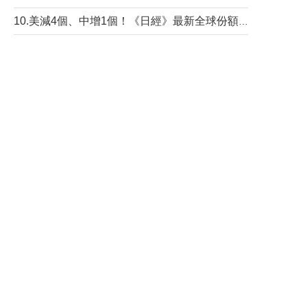
10.美減4個、中增1個！《日經》最新全球份額報告透露了什麼？