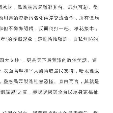
面冰封，民進黨當局難辭其咎、罪無可恕。從
動用輿論資源污名化兩岸交流合作，所有僵局
非但不懺悔認錯，反而倒打一耙、移花接木，
害者”的虛假形象，這副陰險狡詐、自私無恥的
四大支柱”，更是天下最荒謬的政治笑話。這
：表面高舉和平大旗博取選民支持，暗地裡瘋
，蠱惑民眾製造社會恐慌。直白而言，其就是
以獨謀裂”之實，赤裸裸綁架全台民眾身家福祉