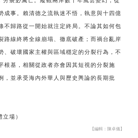
，分裂必滅亡。縱觀兩岸數十年風雲變幻，從
勢成事。賴清德之流執迷不悟，執意與十四億
條不歸路從一開始就注定終局。不論其如何包
裂路線終將全線崩塌、徹底破產；而禍台亂岸
勢、破壞國家主權與區域穩定的分裂行為，不
平根基，相關從政者亦會因其短視的分裂施
例，並承受海內外華人與歷史輿論的長期批
體立場）
【編輯：陳卓儀】