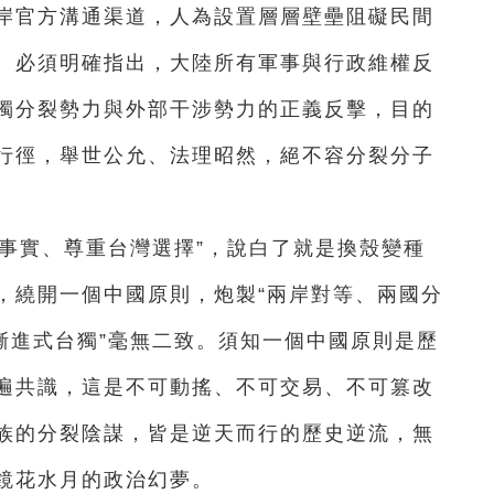
岸官方溝通渠道，人為設置層層壁壘阻礙民間
。必須明確指出，大陸所有軍事與行政維權反
獨分裂勢力與外部干涉勢力的正義反擊，目的
行徑，舉世公允、法理昭然，絕不容分裂分子
事實、尊重台灣選擇”，說白了就是換殼變種
，繞開一個中國原則，炮製“兩岸對等、兩國分
漸進式台獨”毫無二致。須知一個中國原則是歷
遍共識，這是不可動搖、不可交易、不可篡改
族的分裂陰謀，皆是逆天而行的歷史逆流，無
鏡花水月的政治幻夢。