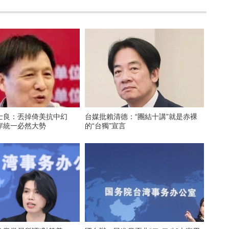
士良：丟掉倚美抗中幻
台媒批賴清德：“團結十講”就是赤裸
岸統一必然大勢
的“台獨”宣言