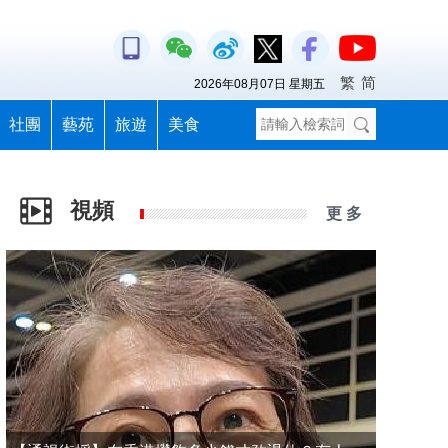
繁
简
2026年08月07日 星期五
社團
藝苑
旅遊
美食
視頻
更 多