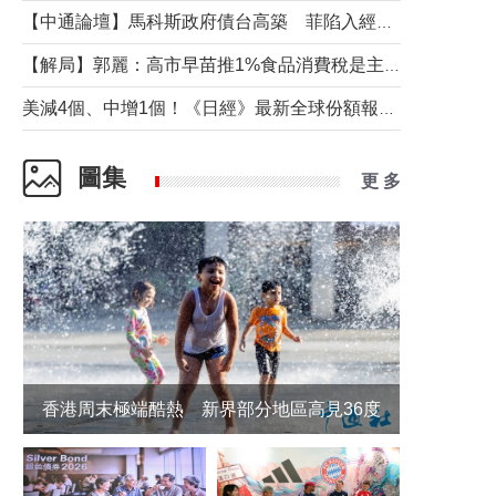
【中通論壇】馬科斯政府債台高築 菲陷入經濟困境與南海對抗惡循環？
【解局】郭麗：高市早苗推1%食品消費稅是主動作為還是被迫“飲鴆止渴”
美減4個、中增1個！《日經》最新全球份額報告透露了什麼？
圖集
更 多
香港周末極端酷熱 新界部分地區高見36度