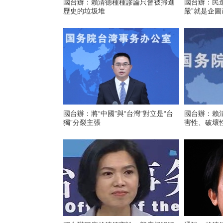
國台辦：賴清德種種謬論只會被掃進
國台辦：民
歷史的垃圾堆
嚴”就是企
國台辦：將“中國”與“台灣”對立是“台
國台辦：賴清
獨”分裂主張
害性、破壞性