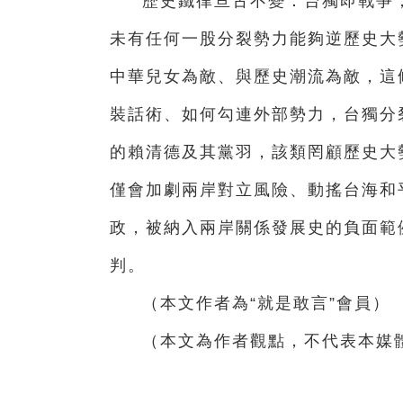
歷史鐵律亘古不變：台獨即戰爭
未有任何一股分裂勢力能夠逆歷史大
中華兒女為敵、與歷史潮流為敵，這
裝話術、如何勾連外部勢力，台獨分
的賴清德及其黨羽，該類罔顧歷史大
僅會加劇兩岸對立風險、動搖台海和
政，被納入兩岸關係發展史的負面範
判。
（本文作者為“就是敢言”會員）
（本文為作者觀點，不代表本媒