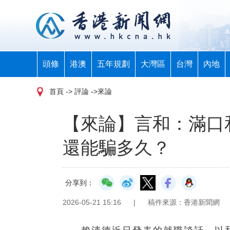
頭條
港澳
五年規劃
大灣區
台灣
內地
首頁
-> 評論 ->來論
【來論】言和：滿口
還能騙多久？
分享到：
2026-05-21 15:16
|
稿件來源：香港新聞網