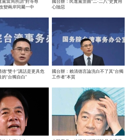
進黨當局所謂“對等尊
國台辦：民進黨歪曲“二·二八”史實用
圖改變兩岸同屬一中
心險惡
德“雙十”講話是更具危
國台辦：賴清德言論洗白不了其“台獨
的“台獨自白”
工作者”本質