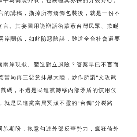
和平為偽裝外衣，包裹極其赤裸的分裂野心。
言的講稿，撕掉所有矯飾包裝後，就是一份不
動宣言。其妄圖用詭辯話術蒙蔽台灣民眾、欺瞞
兩岸關係，如此險惡陰謀，難道全台社會還要
壞兩岸現狀、製造對立風險？答案早已不言而
德當局再三惡意抹黑大陸，炒作所謂“文攻武
劣戲碼，不過是民進黨轉移內部矛盾的慣用伎
，就是民進黨當局冥頑不靈的“台獨”分裂路
同胞期盼，執意勾連外部反華勢力，瘋狂倚外