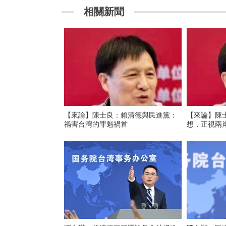
相關新聞
【來論】陳士良：賴清德與民進黨：
【來論】陳
禍害台灣的罪魁禍首
想，正視兩