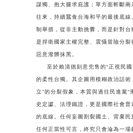
謀獨、抱大腿求庇護；單方面斬斷兩
往來，持續蠶食台海和平的最後底線
制舉措，從非主動挑釁，而是針對台
是捍衛國家主權完整、震懾冒險分裂
惡意潑髒抹黑。
至於賴清德刻意兜售的“正視民國
的柔性台獨。其企圖用模糊政治話術
立”的分裂假象，本質與過往民進黨“
史定讞、法理鐵證，更是國際社會普
的底線。任何妄圖割裂國土、背棄民
任何正當性可言，終究只會淪為一場