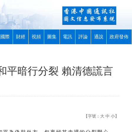
國際
財經
視頻
圖集
電訊
評論
通說
政府發佈
和平暗行分裂 賴清德謊言
【字號：
大
中
小
】