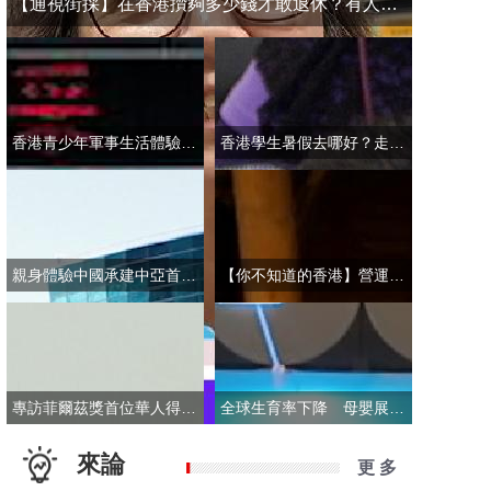
【通視街採】在香港攢夠多少錢才敢退休？有人退而不休，有人放眼大灣區
香港青少年軍事生活體驗營開營 學員激動表示：期待又緊張！
香港學生暑假去哪好？走進故宮“當金匠”！
親身體驗中國承建中亞首條無人駕駛輕軌 市民點讚“太酷了”：28分鐘穿越整座城
【你不知道的香港】營運不到一年乘客破50萬！香港“落日飛車”為何那麼火？
專訪菲爾茲獎首位華人得主丘成桐：期待中國本土培養學者拿下菲爾茲獎
全球生育率下降 母嬰展卻依舊火爆 商家：小市場反而催生了新商機
來論
更 多