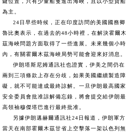
鍵位置，只有少量船隻進出海峽，且以小型貨船
為主。
24日早些時候，正在印度訪問的美國國務卿
魯比奧表示，在過去的48小時裡，在解決霍爾木
茲海峽問題方面取得了一些進展。未來幾個小時
內，有關霍爾木茲海峽局勢可能會迎來好消息。
伊朗塔斯尼姆通訊社也證實，伊美之間仍在
兩到三項條款上存在分歧，如果美國繼續製造障
礙，就不可能達成最終諒解。一旦伊朗最高國家
安全委員會批准諒解備忘錄，將會提交給伊朗最
高領袖穆傑塔巴進行最終批准。
另據伊朗邁赫爾通訊社24日報道，伊朗軍方
當天在南部霍爾木茲甘省上空擊落一架以色列無