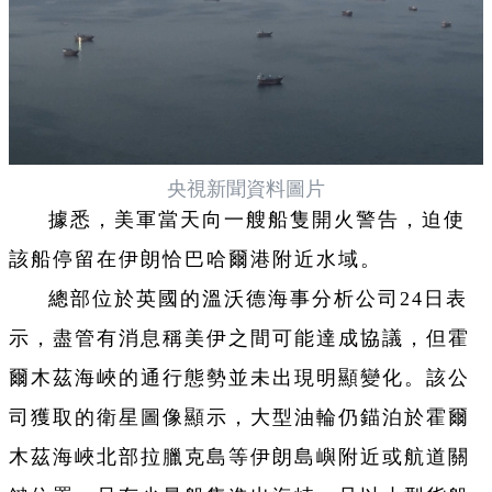
央視新聞資料圖片
據悉，美軍當天向一艘船隻開火警告，迫使
該船停留在伊朗恰巴哈爾港附近水域。
總部位於英國的溫沃德海事分析公司24日表
示，盡管有消息稱美伊之間可能達成協議，但霍
爾木茲海峽的通行態勢並未出現明顯變化。該公
司獲取的衛星圖像顯示，大型油輪仍錨泊於霍爾
木茲海峽北部拉臘克島等伊朗島嶼附近或航道關