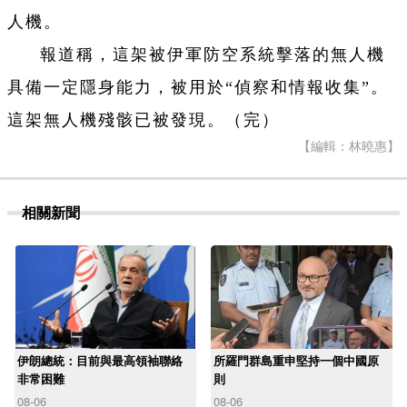
人機。
報道稱，這架被伊軍防空系統擊落的無人機
具備一定隱身能力，被用於“偵察和情報收集”。
這架無人機殘骸已被發現。（完）
【編輯：林曉惠】
相關新聞
伊朗總統：目前與最高領袖聯絡
所羅門群島重申堅持一個中國原
非常困難
則
08-06
08-06