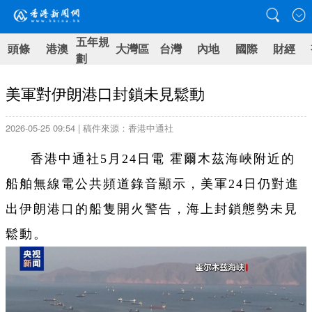
五年規
頭條
港澳
大灣區
台灣
內地
國際
財經
劃
美軍對伊朗港口封鎖未見鬆動
2026-05-25 09:54 | 稿件來源：香港中通社
香港中通社5月24日電 霍爾木茲海峽附近的
船舶無線電公共頻道錄音顯示，美軍24日仍對進
出伊朗港口的船隻開火警告，海上封鎖態勢未見
鬆動。