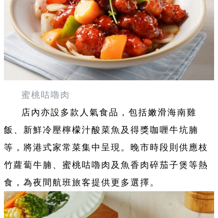
蜜桃咕嚕肉
店內亦設多款人氣食品，包括嫩滑海南雞
飯、新鮮冷壓檸檬汁酸菜魚及得獎咖喱牛坑腩
等，將港式家常菜集中呈現。晚市時段則供應枝
竹蘿蔔牛腩、蜜桃咕嚕肉及魚香肉碎茄子煲等熱
食，為夜間航班旅客提供更多選擇。