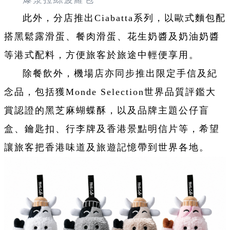
此外，分店推出Ciabatta系列，以歐式麵包配
搭黑鬆露滑蛋、餐肉滑蛋、花生奶醬及奶油奶醬
等港式配料，方便旅客於旅途中輕便享用。
除餐飲外，機場店亦同步推出限定手信及紀
念品，包括獲Monde Selection世界品質評鑑大
賞認證的黑芝麻蝴蝶酥，以及品牌主題公仔盲
盒、鑰匙扣、行李牌及香港景點明信片等，希望
讓旅客把香港味道及旅遊記憶帶到世界各地。