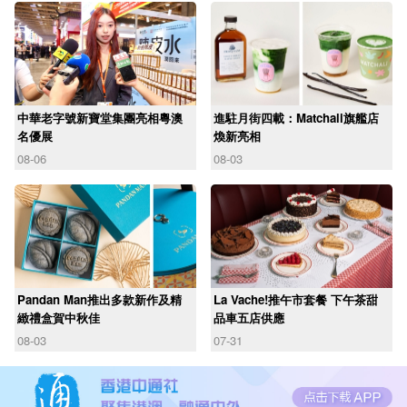
中華老字號新寶堂集團亮相粵澳
進駐月街四載：Matchali旗艦店
名優展
煥新亮相
08-06
08-03
Pandan Man推出多款新作及精
La Vache!推午市套餐 下午茶甜
緻禮盒賀中秋佳
品車五店供應
08-03
07-31