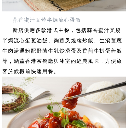
蒜香蜜汁叉燒半焗流心蛋飯
新店供應多款港式主餐，包括蒜香蜜汁叉燒
半焗流心蛋蔥油飯、夠薑叉燒粒炒飯、生滾薑蔥
牛肉湯通粉配野菌牛乳炒滑蛋及香煎牛扒蛋蓋飯
等，涵蓋香港茶餐廳與冰室的經典風味，方便旅
客於候機前快速用餐。