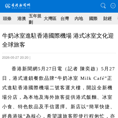
五年規
頭條
港澳
大灣區
台灣
內地
國際
財經
劃
牛奶冰室進駐香港國際機場 港式冰室文化迎
全球旅客
2026-05-27 20:20 |
香港新聞網5月27日電（記者 陳奕啟）5月27
日，港式連鎖餐飲品牌“牛奶冰室 Milk Café”正
式進駐香港國際機場二號客運大樓，開設全新機
場分店，為本地及海外旅客提供港式飯麵、冰室
小食、特色飲品及手信選擇。新店以“簡單快捷、
經典港味”為核心，希望讓旅客即使行程匆忙，亦