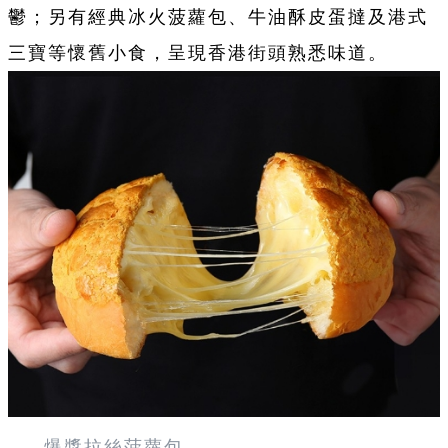
鬱；另有經典冰火菠蘿包、牛油酥皮蛋撻及港式
三寶等懷舊小食，呈現香港街頭熟悉味道。
爆漿拉絲菠蘿包