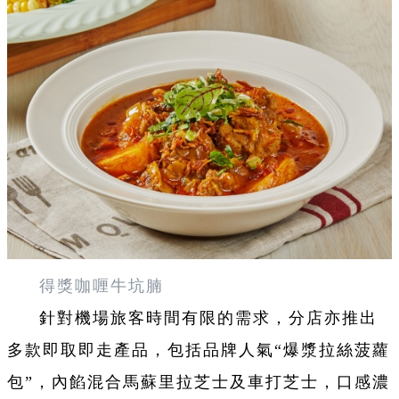
得獎咖喱牛坑腩
針對機場旅客時間有限的需求，分店亦推出
多款即取即走產品，包括品牌人氣“爆漿拉絲菠蘿
包”，內餡混合馬蘇里拉芝士及車打芝士，口感濃