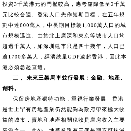
投資3千萬港元的門檻較高，應考慮降低至2千萬
元比較合適。香港人口先作短期目標，在五年規
劃中達800萬人，中長期目標朝1,000萬人口的城
市規模邁進。由於北上廣深和東京等城市人口均
超過千萬人，如深圳建市只是四十幾年，人口已
逾1700多萬人，經濟總量GDP遠超香港，因此本
港必須急起直追。
二， 未來三架馬車並行發展：金融、地產、
創科。
保留房地產獨特功能，重視行業發展。香港
是世上罕有房地產業仍然能夠為政府帶來極大收
益的城市，賣地和地產相關稅收是庫房收入主要
來源之一。此外，地產業還有三個長期不可抹滅