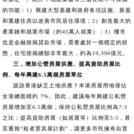
的功能：1）興建大型基建和政府各項設施、新蓋
和重建住房以改善市民居住環境；2）創造龐大的
產業鏈和就業市場（約45萬人就業）；3）樓市
也是金融按揭貸款市場，需要處於一個穩定的狀
態，住宅按揭總額非常龐大，約為19,396億元。
三，增加公營房屋供應、提高資助房屋比
例、每年興建6.5萬個房屋單位
誰說香港缺乏土地供應？本港房屋用地僅佔
全港總面積約 7%。因此，建議每年興建公私營
房屋增加至6.5萬個，保持公私營房屋比例為7:3
之比；提高資助房屋（如居屋等）比例至5:5，甚
至重推“租者置其屋計劃”，讓更多市民擁有自置