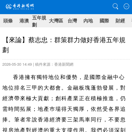
五年規
頭條
港澳
大灣區
台灣
內地
國際
財經
劃
【來論】蔡志忠：群策群力做好香港五年規
劃
2026-05-30 14:49 | 稿件來源：香港新聞網
香港擁有獨特地位和優勢，是國際金融中心
地位排名三甲的大都會。金融板塊蓬勃發展，對
經濟帶來極大貢獻；創科產業正在積極推進，仍
需時間拓展；地產巿場得天獨厚，依然受各界追
捧。筆者常說香港經濟要三架馬車同行，不要忽
視房地產對經濟的重大支撐作用。我們必須深刻