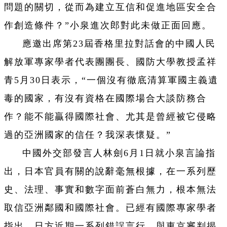
問題的關切，從而為建立互信和促進地區安全合
作創造條件？”小泉進次郎對此未做正面回應。
應邀出席第23屆香格里拉對話會的中國人民
解放軍專家學者代表團團長、國防大學教授孟祥
青5月30日表示，“一個沒有徹底清算軍國主義遺
毒的國家，有沒有資格在國際場合大談防務合
作？能不能贏得國際社會、尤其是曾經被它侵略
過的亞洲國家的信任？我深表懷疑。”
中國外交部發言人林劍6月1日就小泉言論指
出，日本官員有關的說辭毫無根據，在一系列歷
史、法理、事實和數字面前蒼白無力，根本無法
取信亞洲鄰國和國際社會。已經有國際專家學者
指出，日方近期一系列錯誤言行，與東京審判揭