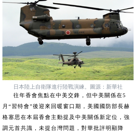
日本陸上自衛隊進行陸戰演練。圖源：新華社
往年香會焦點在中美交鋒，但中美關係在5
月“習特會”後迎來回暖窗口期，美國國防部長赫
格塞思在本屆香會主動提及中美關係新定位，強
調元首共識，未提台灣問題，對華批評明顯降