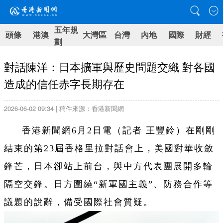
五年規
頭條
港澳
大灣區
台灣
內地
國際
財經
劃
對話陳洋：日本擴軍與歷史問題交織 對各國
造成的信任赤字長期存在
2026-06-02 09:34 | 稿件來源：香港新聞網
香港新聞網6月2日電（記者 王豐鈴）在剛剛
結束的第23屆香格里拉對話會上，美國對華收斂
鋒芒，日本卻站上前台，與中方代表團展開多輪
隔空交鋒。日方圍繞“新軍國主義”、防務合作等
議題的說辭，備受國際社會質疑。