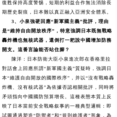
復甦保持高度警惕，短期的利益合作無法消除長
期歷史裂痕，日本難以真正融入亞洲安全體系。
3、小泉強硬回應“新軍國主義”批評，理由
是“維持自由開放秩序”，特意強調日本既無戰略
轟炸機也無核武器，還倒打一耙說中國增加防務
開支。這番言論能否站住腳？
陳洋：日本防衛大臣小泉進次郎在香格里拉
對話會上回應所謂“新軍國主義”質疑時，強調日
本“維護自由開放的國際秩序”，并以“沒有戰略轟
炸機、沒有核武器”為依據否認相關批評，同時將
矛頭指向中國國防預算增長。這種表態本質上反
映了日本當前安全戰略叙事的一種典型邏輯：即
試圖通過塑造“防禦者”和“規則維護者”形象，為