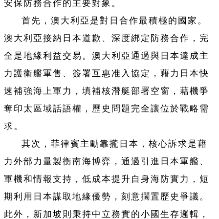
安保防務合作的主要對象。
首先，澳大利亞是對日合作最積極的國家。
澳大利亞接納日本道歉、深度綁定防務合作，完
全是地緣利益交易。澳大利亞通過與日本達成主
力護衛艦軍售、簽署互惠准入協定，藉力日本快
速補強海上軍力，填補核潛艇部署空窗，藉機爭
奪印太區域話語權，歷史問題完全讓位於戰略需
求。
其次，菲律賓主動靠攏日本，核心訴求是藉
力外部力量製衡南海博弈，通過引進日本軍艦、
軍機和情報支持，低成本提升自身海防實力，短
期利用日本謀取地緣優勢，刻意擱置歷史爭議。
此外，新加坡則秉持中立務實的小國生存邏輯，