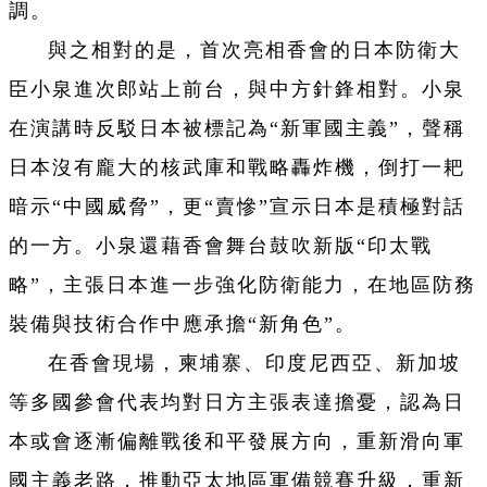
調。
與之相對的是，首次亮相香會的日本防衛大
臣小泉進次郎站上前台，與中方針鋒相對。小泉
在演講時反駁日本被標記為“新軍國主義”，聲稱
日本沒有龐大的核武庫和戰略轟炸機，倒打一耙
暗示“中國威脅”，更“賣慘”宣示日本是積極對話
的一方。小泉還藉香會舞台鼓吹新版“印太戰
略”，主張日本進一步強化防衛能力，在地區防務
裝備與技術合作中應承擔“新角色”。
在香會現場，柬埔寨、印度尼西亞、新加坡
等多國參會代表均對日方主張表達擔憂，認為日
本或會逐漸偏離戰後和平發展方向，重新滑向軍
國主義老路，推動亞太地區軍備競賽升級，重新