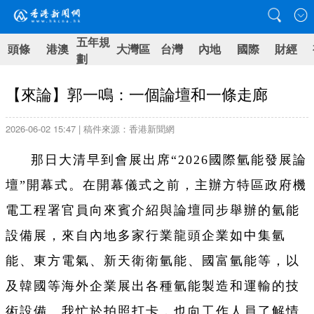
五年規
頭條
港澳
大灣區
台灣
內地
國際
財經
劃
【來論】郭一鳴：一個論壇和一條走廊
2026-06-02 15:47 | 稿件來源：香港新聞網
那日大清早到會展出席“2026國際氫能發展論
壇”開幕式。在開幕儀式之前，主辦方特區政府機
電工程署官員向來賓介紹與論壇同步舉辦的氫能
設備展，來自內地多家行業龍頭企業如中集氫
能、東方電氣、新天衛衛氫能、國富氫能等，以
及韓國等海外企業展出各種氫能製造和運輸的技
術設備。我忙於拍照打卡，也向工作人員了解情