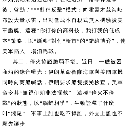
後，啓動了“非對稱反擊”模式：向霍爾木茲海峽
布設大量水雷，出動低成本自殺式無人機騷擾美
軍艦艇。這種“你打你的高科技，我打我的低成
本”策略，以“斷粮”對付“斬首”的“錯維博弈”，使
美軍陷入一場消耗戰。
其二，停火協議脆弱不堪。近日，一艘被困
商船的錄音曝光：伊朗革命衛隊海軍與美國軍機
同時向商船喊話，伊朗要求船隻接受檢查，美軍
命令其“無視伊朗非法攔截”。這種“停火不停
戰”的狀態，以“鷸蚌相爭”，生動詮釋了什麼
叫“爛尾”：軍事上誰也吃不掉誰，外交上誰也不
願先讓步。