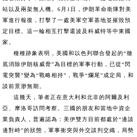
站以及兩架無人機。6月1日，伊朗革命衛隊對美
軍進行報復，打擊了一處美軍空軍基地並摧毀預
定目標。這一輪相互打擊還波及科威特等中東國
家。
種種跡象表明，美國和以色列聯合發起的“徹
底消除伊朗核威脅”為目標的軍事行動，已從“閃
電突襲”變為“戰略相持”，戰爭“爛尾”成定局，和
談前景渺無期。
這幾天，筆者正在意大利和北非的阿爾及利
亞、摩洛哥訪問考察。三國的朋友和當地中資企
業負責人，普遍認為：美伊雙方目前都處於“邊談
邊對峙”的狀態，軍事衝突與外交談判交織，局勢