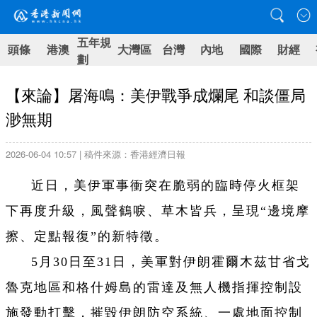
五年規
頭條
港澳
大灣區
台灣
內地
國際
財經
劃
【來論】屠海鳴：美伊戰爭成爛尾 和談僵局
渺無期
2026-06-04 10:57 | 稿件來源：香港經濟日報
近日，美伊軍事衝突在脆弱的臨時停火框架
下再度升級，風聲鶴唳、草木皆兵，呈現“邊境摩
擦、定點報復”的新特徵。
5月30日至31日，美軍對伊朗霍爾木茲甘省戈
魯克地區和格什姆島的雷達及無人機指揮控制設
施發動打擊，摧毀伊朗防空系統、一處地面控制