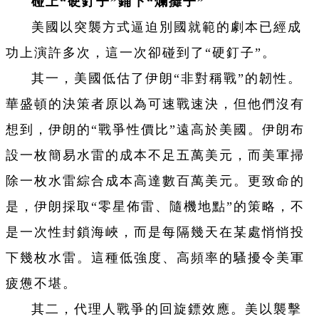
碰上“硬釘子”鋪下“爛攤子”
美國以突襲方式逼迫別國就範的劇本已經成
功上演許多次，這一次卻碰到了“硬釘子”。
其一，美國低估了伊朗“非對稱戰”的韌性。
華盛頓的決策者原以為可速戰速決，但他們沒有
想到，伊朗的“戰爭性價比”遠高於美國。伊朗布
設一枚簡易水雷的成本不足五萬美元，而美軍掃
除一枚水雷綜合成本高達數百萬美元。更致命的
是，伊朗採取“零星佈雷、隨機地點”的策略，不
是一次性封鎖海峽，而是每隔幾天在某處悄悄投
下幾枚水雷。這種低強度、高頻率的騷擾令美軍
疲憊不堪。
其二，代理人戰爭的回旋鏢效應。美以襲擊