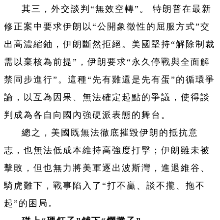
其三，外交談判“無效空轉”。 特朗普在最新
修正案中要求伊朗以“公開象徵性的屈服方式”交
出高濃縮鈾，伊朗斷然拒絕。美國堅持“解除制裁
需以棄核為前提”，伊朗要求“永久停戰與全面解
禁同步進行”。這種“先有雞還是先有蛋”的循環爭
論，以互為因果、無法確定起點的爭議，使得談
判成為各自向國內強硬派表態的舞台。
總之，美國既無法徹底摧毀伊朗的抵抗意
志，也無法低成本維持高強度打擊；伊朗雖未被
擊敗，但也無力將美軍逐出波斯灣，進退維谷、
騎虎難下，戰事陷入了“打不贏、談不攏、拖不
起”的困局。