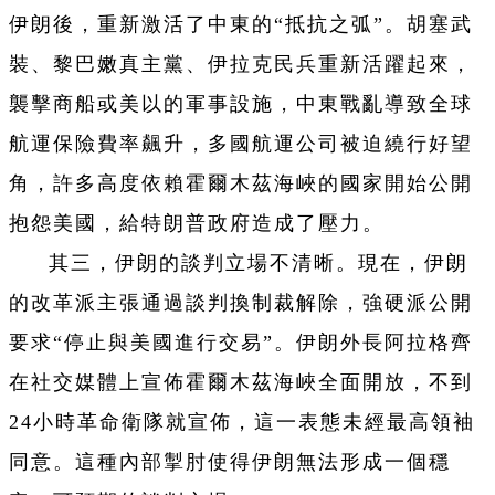
伊朗後，重新激活了中東的“抵抗之弧”。胡塞武
裝、黎巴嫩真主黨、伊拉克民兵重新活躍起來，
襲擊商船或美以的軍事設施，中東戰亂導致全球
航運保險費率飆升，多國航運公司被迫繞行好望
角，許多高度依賴霍爾木茲海峽的國家開始公開
抱怨美國，給特朗普政府造成了壓力。
其三，伊朗的談判立場不清晰。現在，伊朗
的改革派主張通過談判換制裁解除，強硬派公開
要求“停止與美國進行交易”。伊朗外長阿拉格齊
在社交媒體上宣佈霍爾木茲海峽全面開放，不到
24小時革命衛隊就宣佈，這一表態未經最高領袖
同意。這種內部掣肘使得伊朗無法形成一個穩