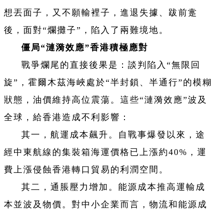
想丟面子，又不願輸裡子，進退失據、跋前疐
後，面對“爛攤子”，陷入了兩難境地。
僵局“漣漪效應”香港積極應對
戰爭爛尾的直接後果是：談判陷入“無限回
旋”，霍爾木茲海峽處於“半封鎖、半通行”的模糊
狀態，油價維持高位震蕩。這些“漣漪效應”波及
全球，給香港造成不利影響：
其一，航運成本飆升。自戰事爆發以來，途
經中東航線的集裝箱海運價格已上漲約40%，運
費上漲侵蝕香港轉口貿易的利潤空間。
其二，通脹壓力增加。能源成本推高運輸成
本並波及物價。對中小企業而言，物流和能源成