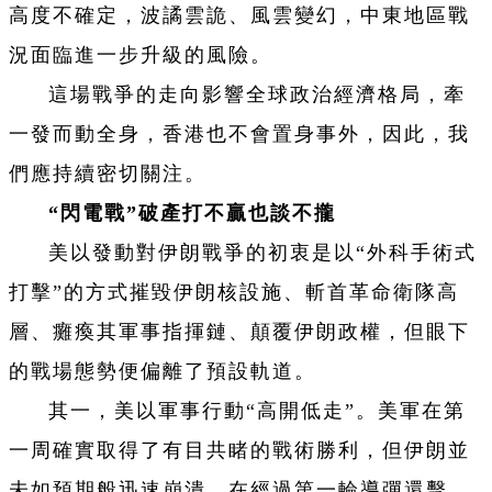
高度不確定，波譎雲詭、風雲變幻，中東地區戰
況面臨進一步升級的風險。
這場戰爭的走向影響全球政治經濟格局，牽
一發而動全身，香港也不會置身事外，因此，我
們應持續密切關注。
“閃電戰”破產打不贏也談不攏
美以發動對伊朗戰爭的初衷是以“外科手術式
打擊”的方式摧毀伊朗核設施、斬首革命衛隊高
層、癱瘓其軍事指揮鏈、顛覆伊朗政權，但眼下
的戰場態勢便偏離了預設軌道。
其一，美以軍事行動“高開低走”。美軍在第
一周確實取得了有目共睹的戰術勝利，但伊朗並
未如預期般迅速崩潰，在經過第一輪導彈還擊