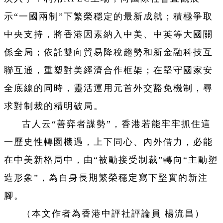
示“一國兩制”下繁榮穩定的最新成就；積極爭取
中央支持，將香港因素納入中美、中英等大國關
係全局；依託雙向貿易降稅趨勢和新金融科技互
聯互通，重塑對美經濟合作框架；在堅守國家安
全底線的同時，靈活運用元首外交豁免機制，尋
求對制裁的精明破局。
古人云“善弈者謀勢”，香港若能牢牢抓住這
一歷史性轉圜機遇，上下同心、內外借力，必能
在中美新格局中，由“被動接受制裁”轉向“主動塑
造形象”，為自身長期繁榮穩定寫下堅實的新注
腳。
（本文作者為香港中評社評論員 楊流昌）