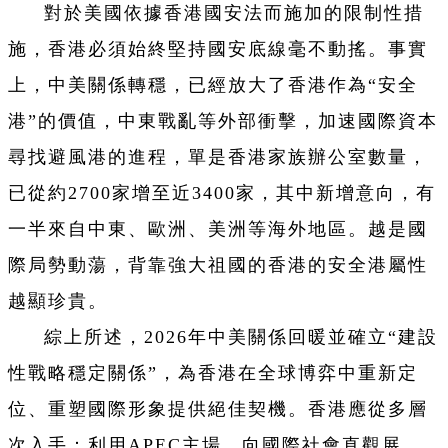
對於美國依據香港國安法而施加的限制性措
施，香港必須始終堅持國安底線毫不動搖。事實
上，中美關係轉穩，已經放大了香港作為“安全
港”的價值，中東戰亂等外部衝擊，加速國際資本
尋找避風港的進程，單是香港家族辦公室數量，
已從約2700家增至近3400家，其中新增意向，有
一半來自中東、歐洲、美洲等海外地區。越是國
際局勢動蕩，背靠強大祖國的香港的安全港屬性
越顯珍貴。
綜上所述，2026年中美關係回暖並確立“建設
性戰略穩定關係”，為香港在全球博弈中重新定
位、重塑國際形象提供絕佳契機。香港應從多層
次入手：利用APEC主場，向國際社會直觀展