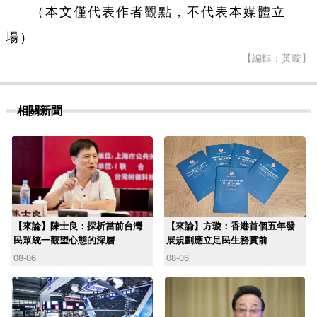
（本文僅代表作者觀點，不代表本媒體立
場）
【編輯：黃璇】
相關新聞
【來論】陳士良：探析當前台灣
【來論】方璇：香港首個五年發
民眾統一觀望心態的深層
展規劃應立足民生務實前
08-06
08-06