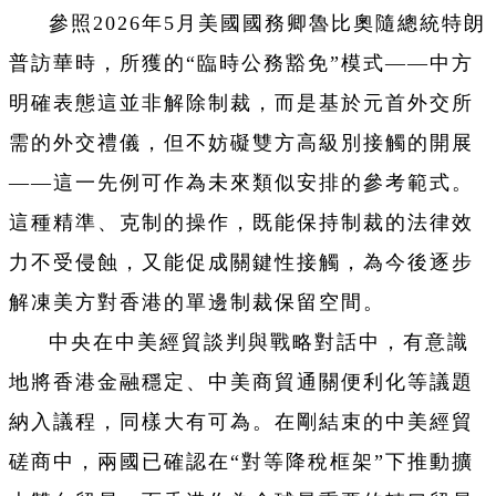
參照2026年5月美國國務卿魯比奧隨總統特朗
普訪華時，所獲的“臨時公務豁免”模式——中方
明確表態這並非解除制裁，而是基於元首外交所
需的外交禮儀，但不妨礙雙方高級別接觸的開展
——這一先例可作為未來類似安排的參考範式。
這種精準、克制的操作，既能保持制裁的法律效
力不受侵蝕，又能促成關鍵性接觸，為今後逐步
解凍美方對香港的單邊制裁保留空間。
中央在中美經貿談判與戰略對話中，有意識
地將香港金融穩定、中美商貿通關便利化等議題
納入議程，同樣大有可為。在剛結束的中美經貿
磋商中，兩國已確認在“對等降稅框架”下推動擴