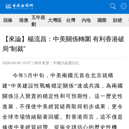
五年規
頭條
港澳
大灣區
台灣
內地
國際
財經
劃
【來論】楊流昌：中美關係轉圜 有利香港破
局“制裁”
2026-06-05 10:07 | 稿件來源：中國評論通訊社
今年5月中旬，中美兩國元首在北京就構
建“中美建設性戰略穩定關係”達成共識，為兩國
關係注入寶貴的穩定性和可預期性。這一歷史性
進展，不僅使中美經貿磋商取得初步成果，更令
全球市場情緒顯著回暖。對香港而言，這不僅是
修復中美經貿紐帶、提振全球信心的歷史性機