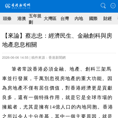
五年規
頭條
港澳
大灣區
台灣
內地
國際
財經
劃
【來論】蔡志忠：經濟民生、金融創科與房
地產息息相關
2026-06-06 14:55 | 稿件來源：香港新聞網
筆者常說香港必須金融、地產、創科三架馬
車並行發展，千萬別忽視房地產的重大功能。因
為房地產不僅有居住價值，對香港經濟更是貢獻
良多，還有一個特殊作用，就是它是全球市場的
擁戴者，尤其是擁有14億人口的內地同胞。香港
之所以令人十分羨慕，其中一個主要原因，就是