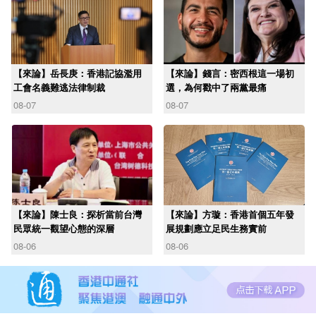
【來論】岳長庚：香港記協濫用
【來論】錢言：密西根這一場初
工會名義難逃法律制裁
選，為何戳中了兩黨最痛
08-07
08-07
【來論】陳士良：探析當前台灣
【來論】方璇：香港首個五年發
民眾統一觀望心態的深層
展規劃應立足民生務實前
08-06
08-06