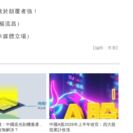
敢於顛覆者強！
楊流昌）
本媒體立場）
【編輯：李濼】
波：中國造光刻機量產，
中國A股2026年上半年收官：四大股
有無解決？
指累計收漲