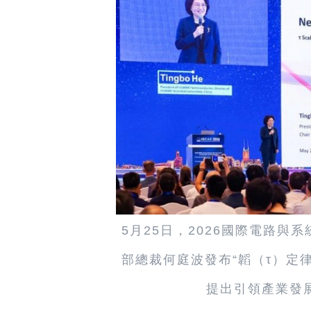
5月25日，2026國際電路
部總裁何庭波發布“韜（τ）定
提出引領產業發