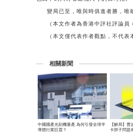
變局已至，唯與時俱進者勝，唯
（本文作者為香港中評社評論員 
（本文僅代表作者觀點，不代表
相關新聞
中國國產光刻機量產 為何引發全球半
【解局】曹
導體行業巨震？
卡脖子問題