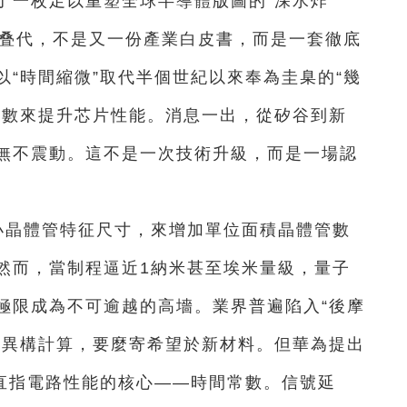
下了一枚足以重塑全球半導體版圖的“深水炸
藝叠代，不是又一份產業白皮書，而是一套徹底
“時間縮微”取代半個世紀以來奉為圭臬的“幾
常數來提升芯片性能。消息一出，從矽谷到新
無不震動。這不是一次技術升級，而是一場認
小晶體管特征尺寸，來增加單位面積晶體管數
然而，當制程逼近1納米甚至埃米量級，量子
極限成為不可逾越的高墻。業界普遍陷入“後摩
、異構計算，要麼寄希望於新材料。但華為提出
，直指電路性能的核心——時間常數。信號延