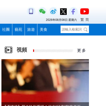
繁
简
2026年08月08日 星期六
社團
藝苑
旅遊
美食
視頻
更 多