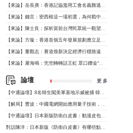
【來論】岳長庚：香港記協濫用工會名義難逃法律制裁
【來論】錢言：密西根這一場初選，為何戳中了兩黨最痛的神經？
【來論】陳士良：探析當前台灣民眾統一觀望心態的深層成因
【來論】方璇：香港首個五年發展規劃應立足民生務實前行
【來論】董觀志：賽道煥新決定經濟行穩致遠
【來論】屠海鳴：兜兜轉轉話王虹 眾口鑠金“一邊倒”
論壇
更 多
【中通論壇】8名韓生闖美軍基地示威被捕 韓國年輕人反美情緒從何而來？
【解局】曹波：中國電網開始應用量子技術，以後會不再停電嗎？
【中通論壇】日本新版防衛白皮書：動漫皮包藏不住軍國野心
對話陳洋：日本新版《防衛白皮書》有哪些點值得警惕？