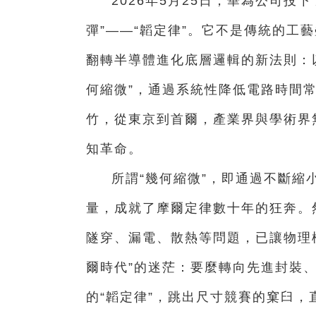
2026年5月25日，華為公司投
彈”——“韜定律”。它不是傳統的工
翻轉半導體進化底層邏輯的新法則：以
何縮微”，通過系統性降低電路時間
竹，從東京到首爾，產業界與學術界
知革命。
所謂“幾何縮微”，即通過不斷縮
量，成就了摩爾定律數十年的狂奔。
隧穿、漏電、散熱等問題，已讓物理
爾時代”的迷茫：要麼轉向先進封裝
的“韜定律”，跳出尺寸競賽的窠臼