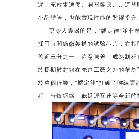
遲、充放電速度、開關響應……這些
小晶體管，也能實現性能的階躍提升
更令人震撼的是，“韜定律”並非
採用時間縮微架構的試驗芯片，在相
善近三分之一。這意味著，成熟制程
於長期被封鎖在先進工藝之外的華為
於整個行業，“韜定律”打破了唯線
程、時鐘網絡、低延遲互連等全新的