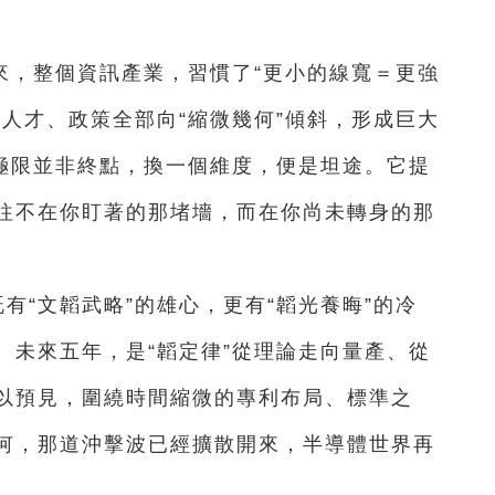
來，整個資訊產業，習慣了“更小的線寬＝更強
人才、政策全部向“縮微幾何”傾斜，形成巨大
：極限並非終點，換一個維度，便是坦途。它提
往不在你盯著的那堵墻，而在你尚未轉身的那
有“文韜武略”的雄心，更有“韜光養晦”的冷
。未來五年，是“韜定律”從理論走向量產、從
以預見，圍繞時間縮微的專利布局、標準之
何，那道沖擊波已經擴散開來，半導體世界再