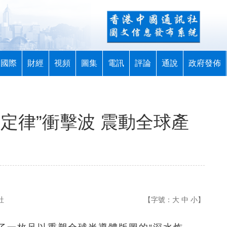
國際
財經
視頻
圖集
電訊
評論
通說
政府發佈
定律”衝擊波 震動全球產
社
【字號：
大
中
小
】