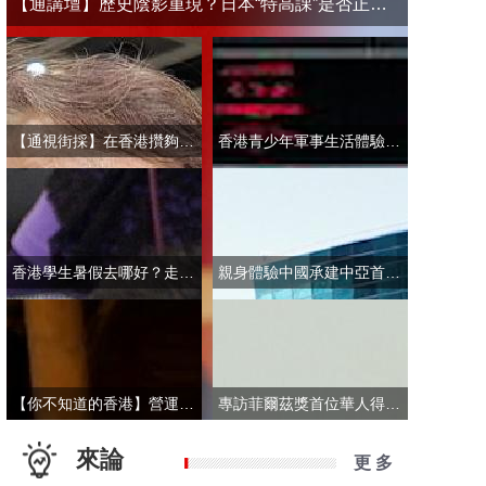
【通講壇】歷史陰影重現？日本“特高課”是否正在借殼還魂
【通視街採】在香港攢夠多少錢才敢退休？有人退而不休，有人放眼大灣區
香港青少年軍事生活體驗營開營 學員激動表示：期待又緊張！
香港學生暑假去哪好？走進故宮“當金匠”！
親身體驗中國承建中亞首條無人駕駛輕軌 市民點讚“太酷了”：28分鐘穿越整座城
【你不知道的香港】營運不到一年乘客破50萬！香港“落日飛車”為何那麼火？
專訪菲爾茲獎首位華人得主丘成桐：期待中國本土培養學者拿下菲爾茲獎
來論
更 多