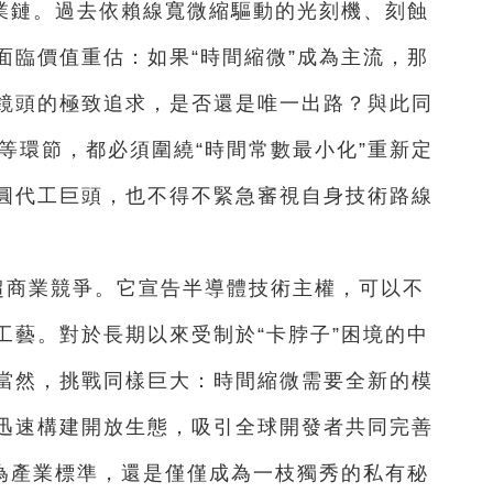
業鏈。過去依賴線寬微縮驅動的光刻機、刻蝕
面臨價值重估：如果“時間縮微”成為主流，那
鏡頭的極致追求，是否還是唯一出路？與此同
試等環節，都必須圍繞“時間常數最小化”重新定
圓代工巨頭，也不得不緊急審視自身技術路線
超商業競爭。它宣告半導體技術主權，可以不
工藝。對於長期以來受制於“卡脖子”困境的中
當然，挑戰同樣巨大：時間縮微需要全新的模
迅速構建開放生態，吸引全球開發者共同完善
長為產業標準，還是僅僅成為一枝獨秀的私有秘