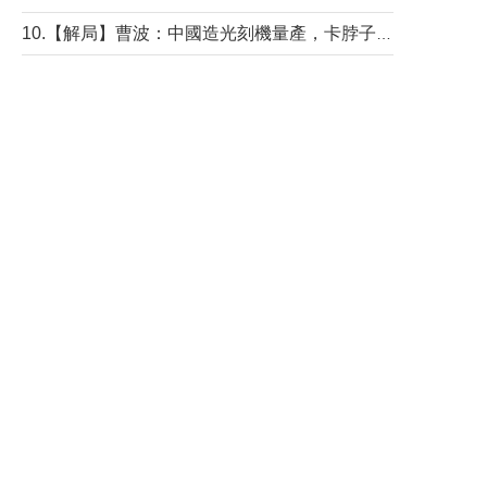
10.【解局】曹波：中國造光刻機量產，卡脖子問題有無解決？