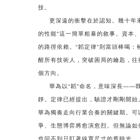
技。
更深遠的衝擊在於認知。幾十年
的性能”這一簡單粗暴的敘事。資本、
的路徑依賴。“韜定律”則當頭棒喝
醒所有技術人，突破困局的鑰匙，往
個方向。
華為以“韜”命名，意味深長——既
靜。定律已經提出，驗證才剛剛開始
華為獨奏走向行業合奏的關鍵期。可
爭、生態博弈將愈演愈烈。但無論如
也回不到只盯著線寬尺寸的舊時光。