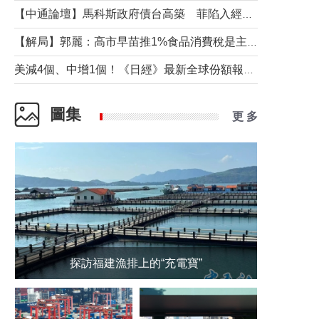
【中通論壇】馬科斯政府債台高築 菲陷入經濟困境與南海對抗惡循環？
【解局】郭麗：高市早苗推1%食品消費稅是主動作為還是被迫“飲鴆止渴”
美減4個、中增1個！《日經》最新全球份額報告透露了什麼？
圖集
更 多
探訪福建漁排上的“充電寶”