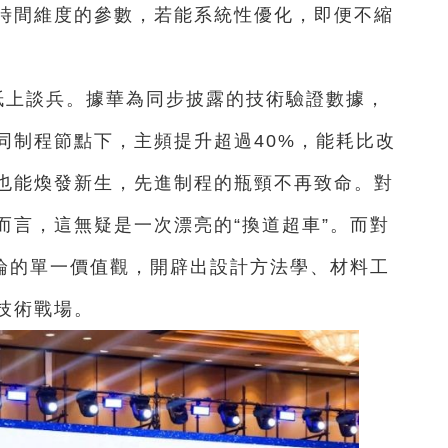
時間維度的參數，若能系統性優化，即便不縮
。
紙上談兵。據華為同步披露的技術驗證數據，
同制程節點下，主頻提升超過40%，能耗比改
也能煥發新生，先進制程的瓶頸不再致命。對
而言，這無疑是一次漂亮的“換道超車”。而對
寬論的單一價值觀，開辟出設計方法學、材料工
技術戰場。