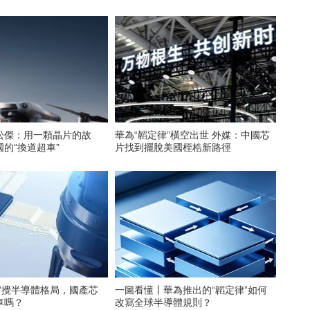
松傑：用一顆晶片的故
華為“韜定律”橫空出世 外媒：中國芯
的“換道超車”
片找到擺脫美國桎梏新路徑
”攪半導體格局，國產芯
一圖看懂丨華為推出的“韜定律”如何
車嗎？
改寫全球半導體規則？