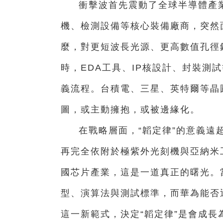
衝擊波首先震動了全球半導體產
機、檢測設備等核心裝備廠商，突然
麼，對更短波長光源、更高數值孔徑
時，EDA工具、IP核設計、封裝測
義流程。台積電、三星、英特爾等晶
圖，或主動擁抱，或被邊緣化。
在戰略層面，“韜定律”的意義遠
再完全依附於極紫外光刻機與亞納米
國芯片產業，這是一道真正的曙光。
型、演算法與測試標準，而華為能否
這一新範式，決定“韜定律”是會成