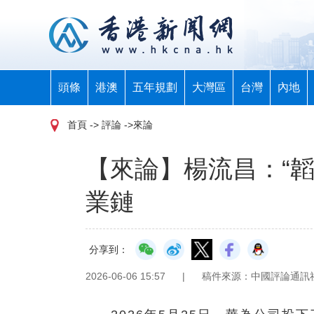
頭條
港澳
五年規劃
大灣區
台灣
內地
首頁
-> 評論 ->來論
【來論】楊流昌：“韜
業鏈
分享到：
2026-06-06 15:57
|
稿件來源：中國評論通訊