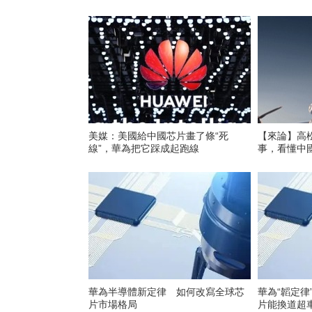
美媒：美國給中國芯片畫了條“死
【來論】高
線”，華為把它踩成起跑線
事，看懂中國
華為半導體新定律 如何改寫全球芯
華為“韜定律
片市場格局
片能換道超