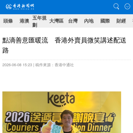
五年規
頭條
港澳
大灣區
台灣
內地
國際
財經
劃
點滴善意匯暖流 香港外賣員微笑講述配送
路
2026-06-08 15:23 | 稿件來源：香港中通社