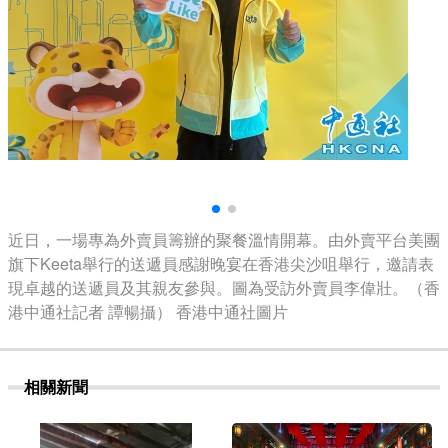
近日，一場專為外賣員籌辦的聚餐溫情開幕。由外賣平台美團
旗下Keeta舉行的送遞員感謝晚宴在香港尖沙咀舉行，邀請表
現卓越的送遞員及其親友參與。圖為受訪外賣員李偉壯。（香
港中通社記者 譚暢攝） 香港中通社圖片
相關新聞