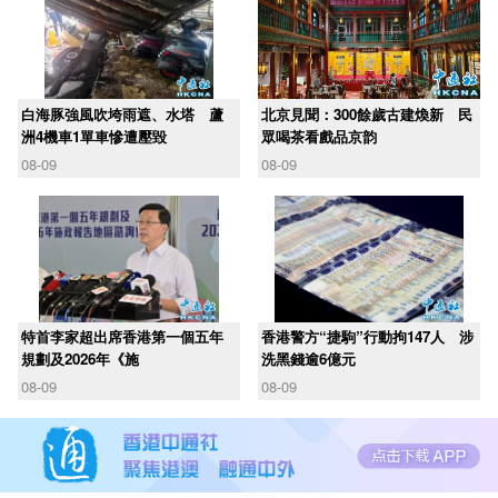
白海豚強風吹垮雨遮、水塔 蘆
北京見聞：300餘歲古建煥新 民
洲4機車1單車慘遭壓毀
眾喝茶看戲品京韵
08-09
08-09
​特首李家超出席香港第一個五年
香港警方“捷駒”行動拘147人 涉
規劃及2026年《施
洗黑錢逾6億元
08-09
08-09