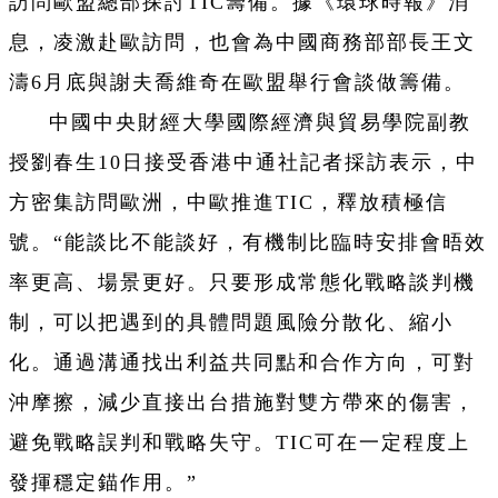
訪問歐盟總部探討TIC籌備。據《環球時報》消
息，凌激赴歐訪問，也會為中國商務部部長王文
濤6月底與謝夫喬維奇在歐盟舉行會談做籌備。
中國中央財經大學國際經濟與貿易學院副教
授劉春生10日接受香港中通社記者採訪表示，中
方密集訪問歐洲，中歐推進TIC，釋放積極信
號。“能談比不能談好，有機制比臨時安排會晤效
率更高、場景更好。只要形成常態化戰略談判機
制，可以把遇到的具體問題風險分散化、縮小
化。通過溝通找出利益共同點和合作方向，可對
沖摩擦，減少直接出台措施對雙方帶來的傷害，
避免戰略誤判和戰略失守。TIC可在一定程度上
發揮穩定錨作用。”