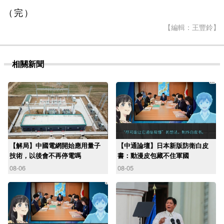
（完）
【編輯：王豐鈴】
相關新聞
【解局】中國電網開始應用量子
【中通論壇】日本新版防衛白皮
技術，以後會不再停電嗎
書：動漫皮包藏不住軍國
08-06
08-05