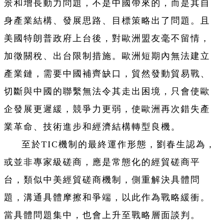
景和增長動力問題，不是中國帶來的，而是其自
身產業結構、發展思路、目標策略出了問題。且
美國特朗普政府上台後，對歐洲盟友毫不留情，
加徵關稅、出台限制措施。歐洲短期內無法建立
產業鏈，需要中國補齊缺口，貿然發動貿易戰、
切斷與中國的聯繫無法令其走出困境，只會使歐
企發展更遲緩，競爭力更弱，使歐洲再次錯失產
業革命、技術進步和經濟結構轉型良機。
至於TIC機制的最終運作形態，劉春生認為，
或並非專家級磋商，應是常態化的經貿磋商平
台，類似中美經貿磋商機制，側重解決具體問
題，溝通具體摩擦和爭端，以此作為戰略緩衝。
當具體問題集中，也會上升至戰略層面談判。