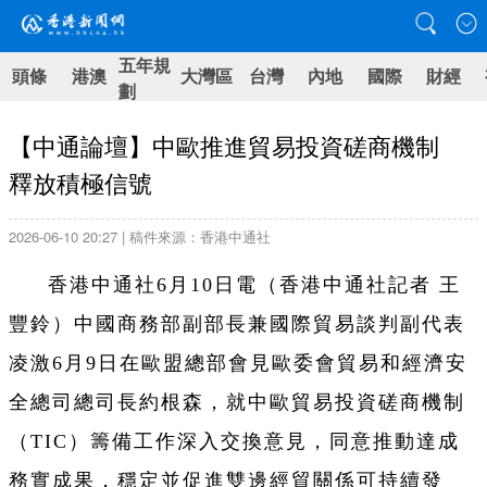
五年規
頭條
港澳
大灣區
台灣
內地
國際
財經
劃
【中通論壇】中歐推進貿易投資磋商機制
釋放積極信號
2026-06-10 20:27 | 稿件來源：香港中通社
香港中通社6月10日電（香港中通社記者 王
豐鈴）中國商務部副部長兼國際貿易談判副代表
凌激6月9日在歐盟總部會見歐委會貿易和經濟安
全總司總司長約根森，就中歐貿易投資磋商機制
（TIC）籌備工作深入交換意見，同意推動達成
務實成果，穩定並促進雙邊經貿關係可持續發