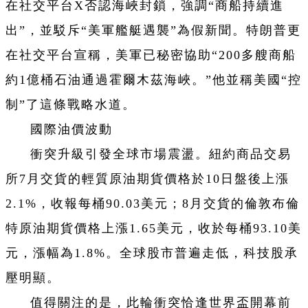
在社交平台X否認海峽封鎖，強調“商船持續進
出”，並駁斥“美軍艦艇遇襲”為假新聞。特朗普更
在社交平台宣稱，美軍已秘密協助“200多艘商船
約1億桶石油通過霍爾木茲海峽。”他並稱美國“控
制”了這條戰略水道。
國際油價波動
衝突升級引發全球市場震盪。紐約商品交易
所7月交貨的輕質原油期貨價格於10日盤後上漲
2.1%，收報每桶90.03美元；8月交貨的倫敦布倫
特原油期貨價格上漲1.65美元，收於每桶93.10美
元，漲幅為1.8%。全球股市普遍走低，科技股承
壓明顯。
值得關注的是，此輪衝突恰逢世界盃開幕前