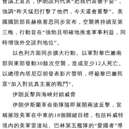
會議上直言，伊朗談判代表“把我們當傻子耍”，
強調“昨天猛烈打擊了他們，今天還會重擊”。美
國國防部長赫格塞思同步宣布，空襲將持續至第
三晚，行動旨在“強勁且明確地推進軍事利益，同
時增強外交談判地位”。
以色列方面同步擴大行動。以軍對黎巴嫩南
部與東部發動30餘次空襲，造成至少12人死亡。
以總理內塔尼亞胡發表影片聲明，呼籲黎巴嫩民
眾“加入對抗真主黨的戰鬥”。
伊朗反擊與海峽封鎖威脅
伊朗伊斯蘭革命衛隊隨即展開兩波反擊，宣
稱摧毀美軍在中東的18個關鍵目標，包括科威特
境內的美軍雷達站、巴林第五艦隊的“愛國者”導