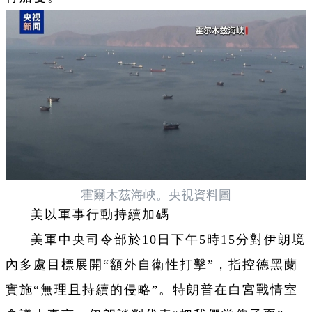
霍爾木茲海峽。央視資料圖
美以軍事行動持續加碼
美軍中央司令部於10日下午5時15分對伊朗境
內多處目標展開“額外自衛性打擊”，指控德黑蘭
實施“無理且持續的侵略”。特朗普在白宮戰情室