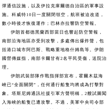
彈通信設施，以及伊拉克庫爾德自治區的軍事設
施。科威特10日一度關閉領空，航班被迫改道，
數小時後才恢復運作；巴林亦拉響防空警報。
伊朗首都德黑蘭西部當日也響起防空警報，
南部沿海地區亦受到攻擊，多處傳出爆炸聲，包
括港口城市阿巴斯、戰略重地格什姆島等。伊朗
國營傳媒指，南部卡爾甘有2名平民受傷，送院治
理。
伊朗武裝部隊作戰指揮部宣布，霍爾木茲海
峽已“全面關閉”，任何通行船隻均將成為打擊對
象。塔斯尼姆通訊社援引軍方聲明稱，2艘試圖闖
入海峽的船隻已遭攻擊。不過，美軍中央司令部