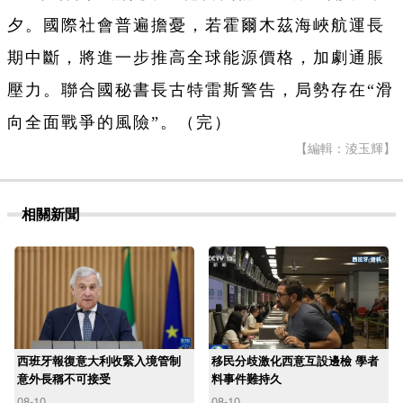
夕。國際社會普遍擔憂，若霍爾木茲海峽航運長
期中斷，將進一步推高全球能源價格，加劇通脹
壓力。聯合國秘書長古特雷斯警告，局勢存在“滑
向全面戰爭的風險”。（完）
【編輯：淩玉輝】
相關新聞
西班牙報復意大利收緊入境管制
移民分歧激化西意互設邊檢 學者
意外長稱不可接受
料事件難持久
08-10
08-10