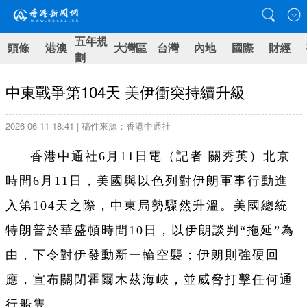
五年規
頭條
港澳
大灣區
台灣
內地
國際
財經
劃
中東戰爭第104天 美伊衝突持續升級
2026-06-11 18:41 | 稿件來源：香港中通社
香港中通社6月11日電（
記者 關秀英）
北京
時間6月11日，美國與以色列對伊朗軍事行動進
入第104天之際，中東局勢驟然升溫。美國總統
特朗普於華盛頓時間10日，以伊朗談判“拖延”為
由，下令對伊發動新一輪空襲；伊朗則強硬回
應，宣布關閉霍爾木茲海峽，並威脅打擊任何通
行船隻。