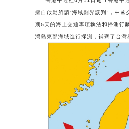
香港中通社6月11日電（香港中
擅自啟動所謂“海域劃界談判”，中國
期5天的海上交通專項執法和掃測行
灣島東部海域進行掃測，補齊了台灣