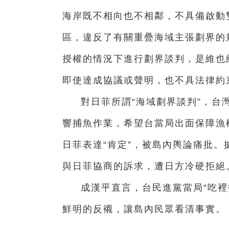
海岸既不相向也不相鄰，不具備啟動
區，違反了有關重疊海域主張劃界的
授權的情況下進行劃界談判，是維也
即使達成協議或聲明，也不具法律約
對日菲所謂“海域劃界談判”，台
響捕魚作業，希望台當局出面保障漁
日菲表達“肯定”，被島內輿論痛批
與日菲協商的訴求，遭日方冷硬拒絕
成漢平直言，台民進黨當局“吃裡
鮮明的反襯，讓島內民眾看清事實。