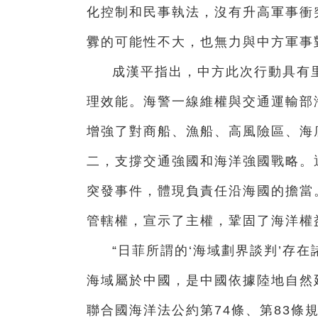
化控制和民事執法，沒有升高軍事衝
釁的可能性不大，也無力與中方軍事
成漢平指出，中方此次行動具有
理效能。海警一線維權與交通運輸部
增強了對商船、漁船、高風險區、海
二，支撐交通強國和海洋強國戰略。
突發事件，體現負責任沿海國的擔當
管轄權，宣示了主權，鞏固了海洋權
“日菲所謂的‘海域劃界談判’存
海域屬於中國，是中國依據陸地自然
聯合國海洋法公約第74條、第83條