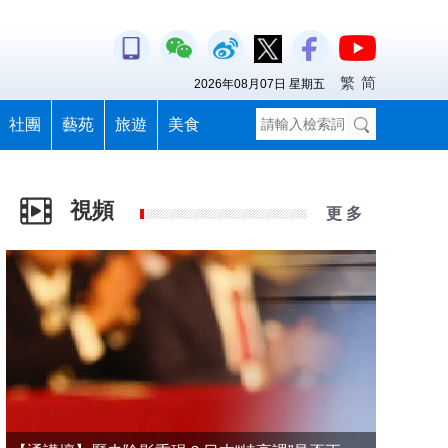
繁
简
2026年08月07日 星期五
社團
藝苑
旅遊
美食
視頻
更 多