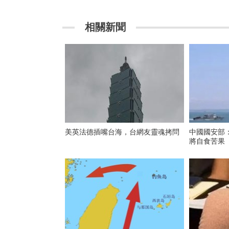
相關新聞
美英法德插嘴台海，台網友靈魂拷問
中國國安部：
將自食苦果