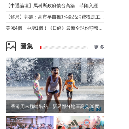
【中通論壇】馬科斯政府債台高築 菲陷入經濟困境與南海對抗惡循環？
【解局】郭麗：高市早苗推1%食品消費稅是主動作為還是被迫“飲鴆止渴”
美減4個、中增1個！《日經》最新全球份額報告透露了什麼？
圖集
更 多
香港周末極端酷熱 新界部分地區高見36度