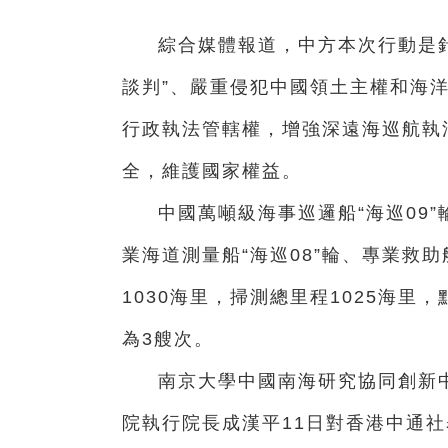
綜合媒體報道，中方本次行動是
談判”、嚴重侵犯中國領土主權和海
行政執法管轄權，增強深遠海巡航執
全，維護國家權益。
中國萬噸級海事巡邏船“海巡09”
業海道測量船“海巡08”輪、專業救助
1030海里，掃測總里程1025海里
為3艘次。
南京大學中國南海研究協同創新
院執行院長成漢平11日對香港中通