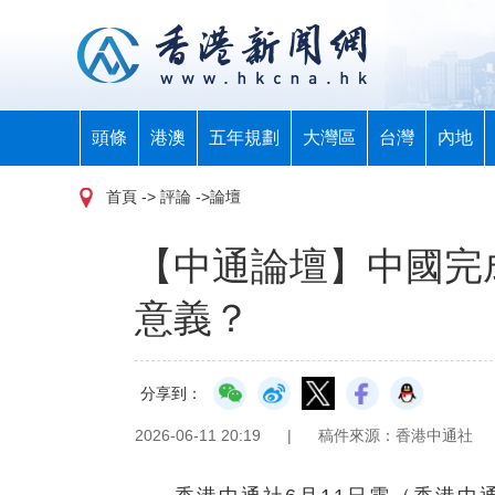
頭條
港澳
五年規劃
大灣區
台灣
內地
首頁
-> 評論 ->論壇
【中通論壇】中國完
意義？
分享到：
2026-06-11 20:19
|
稿件來源：香港中通社