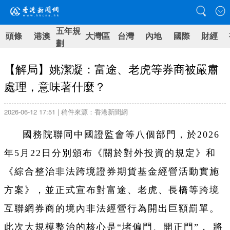
五年規
頭條
港澳
大灣區
台灣
內地
國際
財經
劃
【解局】姚潔凝：富途、老虎等券商被嚴肅
處理，意味著什麼？
2026-06-12 17:51 | 稿件來源：香港新聞網
國務院聯同中國證監會等八個部門，於2026
年5月22日分別頒布《關於對外投資的規定》和
《綜合整治非法跨境證券期貨基金經營活動實施
方案》，並正式宣布對富途、老虎、長橋等跨境
互聯網券商的境內非法經營行為開出巨額罰單。
此次大規模整治的核心是“堵偏門、開正門”， 將