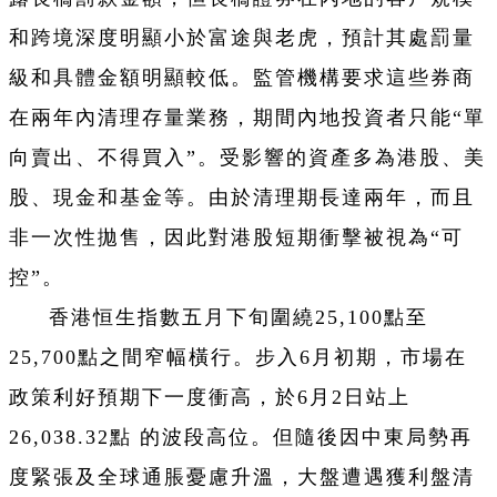
和跨境深度明顯小於富途與老虎，預計其處罰量
級和具體金額明顯較低。監管機構要求這些券商
在兩年內清理存量業務，期間內地投資者只能“單
向賣出、不得買入”。受影響的資產多為港股、美
股、現金和基金等。由於清理期長達兩年，而且
非一次性拋售，因此對港股短期衝擊被視為“可
控”。
香港恒生指數五月下旬圍繞25,100點至
25,700點之間窄幅橫行。步入6月初期，市場在
政策利好預期下一度衝高，於6月2日站上
26,038.32點 的波段高位。但隨後因中東局勢再
度緊張及全球通脹憂慮升溫，大盤遭遇獲利盤清