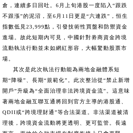
倉，連續多日回吐。6月上旬港股一度陷入“跟跌
不跟漲”的泥沼，至6月11日更是“六連跌”，恒生
指數低見23,999點，引發技術性買盤和防禦資金
進場。故此短期內可見，中國針對劵商資金跨境
流動執法行動並未如網紅形容，大幅驚動股票市
場。
其次是此次執法行動能為兩地金融體系短
期“降噪”、長期“規範化”。此次整治從“禁止新增
開戶”升級為“全面治理非法跨境資金流”。這意味
著兩地金融互聯互通將回到官方主導的港股通、
QDII或“跨境理財通”等合法渠道。非法渠道被清
理後，跨境資金流動將更透明、更可監管。長遠