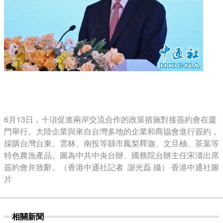
6月13日，十項促進兩岸交流合作的政策措施對接簽約會在廈
門舉行。大陸企業與來自台灣多地的企業和商協會進行簽約，
採購台灣台東、雲林、南投等縣市鳳梨釋迦、文旦柚、茶葉等
特色農漁產品。圖為中共中央台辦、國務院台辦主任宋濤出席
簽約會并致辭。（香港中通社記者 謝光磊 攝） 香港中通社圖
片
相關新聞