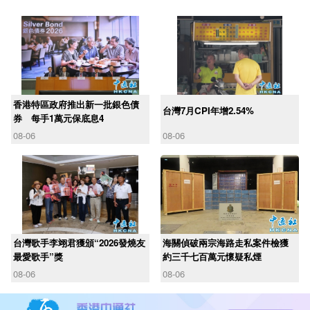
香港特區政府推出新一批銀色債
台灣7月CPI年增2.54%
券 每手1萬元保底息4
08-06
08-06
台灣歌手李翊君獲頒“2026發燒友
海關偵破兩宗海路走私案件檢獲
最愛歌手”獎
約三千七百萬元懷疑私煙
08-06
08-06