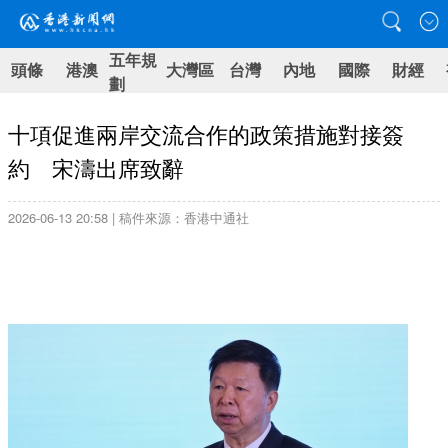
五年規
頭條
港澳
大灣區
台灣
內地
國際
財經
劃
十項促進兩岸交流合作的政策措施對接簽
約 宋濤出席致辭
2026-06-13 20:58 | 稿件來源：香港中通社